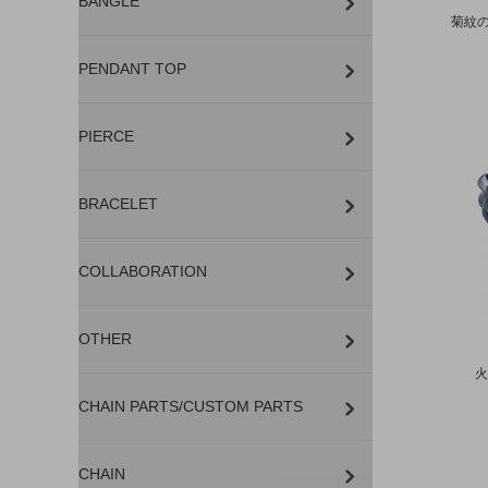
BANGLE
菊紋
PENDANT TOP
PIERCE
BRACELET
COLLABORATION
OTHER
火
CHAIN PARTS/CUSTOM PARTS
CHAIN