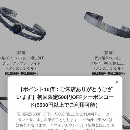
【龍頭】
【龍頭】
火焔ダブルバングル 燻し加工
双八咫烏バングル
ブラックラブラドライト
シルバー×K18 白仕上げ
- メンズ バングル -
- メンズ バングル -
93,500円(税8,500円)
69,850円(税6,350円)
×
［ポイント10倍：ご来店ありがとうござ
います］初回限定500円OFFクーポンコー
ド(5500円以上でご利用可能）
[初回限定500円OFF]・5,000円以上でご利用可能。・クー
ポン上限に達し次第終了となります。・PayPal支払いは
対象外となります。＊マイアカウントより新規登録して頂