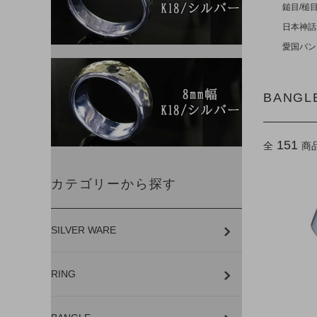
鎚目/槌
日本神話
愛国バン
BANGL
151
全
商
カテゴリーから探す
SILVER WARE
RING