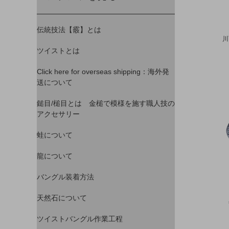
伝統技法【霰】とは
川
ツイストとは
Click here for overseas shipping：海外発
送について
鎚目/槌目とは 金槌で模様を施す職人技の
アクセサリー
蛙について
龍について
バングル装着方法
天然石について
ツイストバングル作業工程