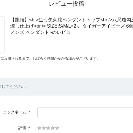
レビュー投稿
【龍頭】<br>生弓矢菊紋ペンダントトップ<br />八尺瓊
燻し仕上げ<br /> SIZE:S/M/L×2ヶ タイガーアイビーズ 6個 
メンズ ペンダント -のレビュー
プに反映されるまで、しばらく時間がかかる場合がございます。
力してください。
ニックネーム
＊
評価
＊