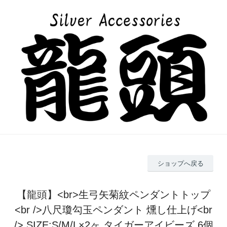
ショップへ戻る
【龍頭】<br>生弓矢菊紋ペンダントトップ
<br />八尺瓊勾玉ペンダント 燻し仕上げ<br
/> SIZE:S/M/L×2ヶ タイガーアイビーズ 6個