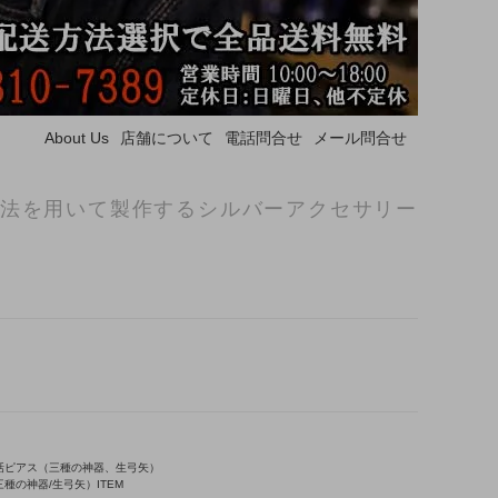
About Us
店舗について
電話問合せ
メール問合せ
法を用いて製作するシルバーアクセサリー
話ピアス（三種の神器、生弓矢）
種の神器/生弓矢）ITEM