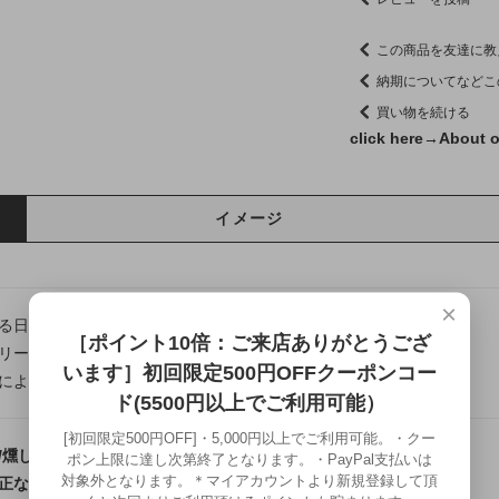
この商品を友達に教
納期についてなどこ
買い物を続ける
click here→
About o
イメージ
×
る日本の伝統美や熟練の技法を、現代の日常に寄り添うカタチへ。
［ポイント10倍：ご来店ありがとうござ
リー龍頭は千葉県にある自社工房にて制作を行う、
います］初回限定500円OFFクーポンコー
によって仕上げるフルハンドメイドシルバーアクセサリーです。
ド(5500円以上でご利用可能）
[初回限定500円OFF]・5,000円以上でご利用可能。・クー
/燻し仕上げ-ピアスシンプルメンズ
ポン上限に達し次第終了となります。・PayPal支払いは
対象外となります。＊マイアカウントより新規登録して頂
正な輪郭を耳元で楽しむフルハンドメイドシルバーピアス