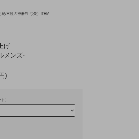
烏/三種の神器/生弓矢）ITEM
上げ
ルメンズ-
円)
ット］