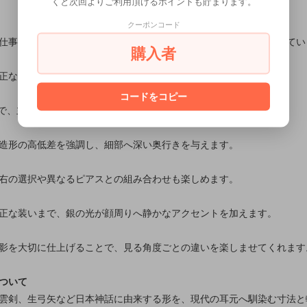
くと次回よりご利用頂けるポイントも貯まります。
クーポンコード
仕事を重ね、耳元の動きに合わせて表情が変わる立体感を作り出してい
購入者
正な輪郭を主題に、細部の起伏まで明確に表現しています。
コードをコピー
中で、主題と余白のバランスを整えています。
造形の高低差を強調し、細部へ深い奥行きを与えます。
右の選択や異なるピアスとの組み合わせも楽しめます。
正な装いまで、銀の光が顔周りへ静かなアクセントを加えます。
影を大切に仕上げることで、見る角度ごとの違いを楽しませてくれます
ついて
雲剣、生弓矢など日本神話に由来する形を、現代の耳元へ馴染む寸法と