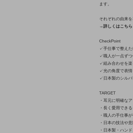
ます。
それぞれの由来を
→詳しくはこちら
CheckPoint
✓手仕事で整えた
✓職人が一点ずつ
✓組み合わせを楽
✓光の角度で表情
✓日本製のシルバ
TARGET
・耳元に明確なア
・長く愛用できる
・職人の手仕事が
・日本の技法や意
・日本製・ハンド