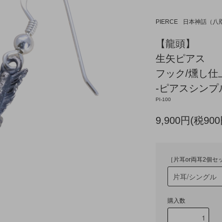
PIERCE
日本神話（八咫
【龍頭】
生矢ピアス
フック/燻し仕
-ピアスシンプ
PI-100
9,900円(税900
［片耳or両耳2個セ
購入数