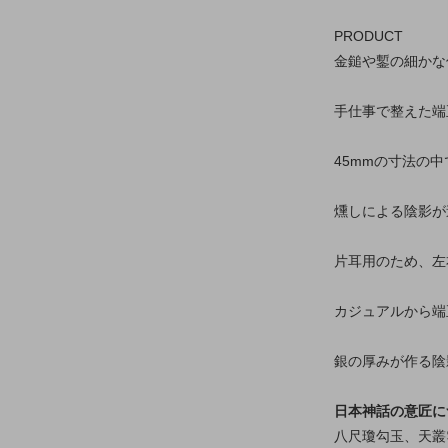
PRODUCT
金鎚や鏨の細かな
手仕事で整えた端
45mmの寸法の
燻しによる陰影が
片耳用のため、左
カジュアルから端
銀の厚みが作る陰
日本神話の意匠に
八尺瓊勾玉、天叢