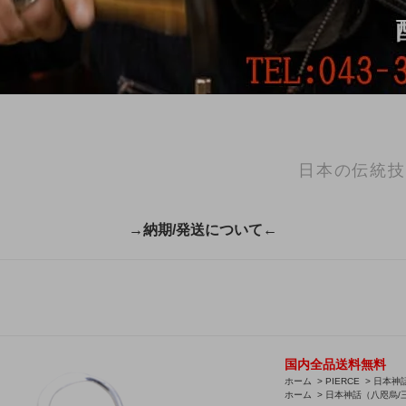
日本の伝統技
→納期/発送について←
国内全品送料無料
ホーム
>
PIERCE
>
日本神
ホーム
>
日本神話（八咫烏/三