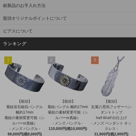
銀製品のお手入れ方法
龍頭オリジナルポイントについて
ピアスについて
ランキング
1
2
3
【龍頭】
【龍頭】
【龍頭】
菊紋バングル 幅約17mm
菊紋岩石鎚目バングル
乱菊八咫烏フェザーペン
菊紋の素材変更可能（シ
幅約17mm
ダントトップ
ルバーor真鍮）
菊紋の素材変更可能（シ
half &half 白仕上げ
- メンズ バングル -
ルバーor真鍮）
- メンズ ペンダント ネッ
110,000円(税10,000円)
- メンズ バングル -
クレス -
99,000円(税9,000円)
31,900円(税2,900円)