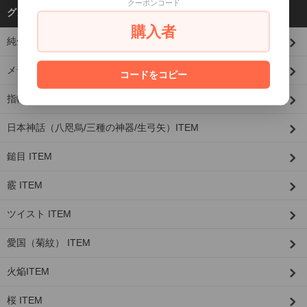
クーポンコード
グループから探す
購入者
純金(K24)×シルバーシリーズ
メディア
コードをコピー
指輪/リング：技法/デザイン各種
日本神話（八咫烏/三種の神器/生弓矢）ITEM
鎚目 ITEM
霰 ITEM
ツイスト ITEM
愛国（菊紋） ITEM
火焔ITEM
桜 ITEM