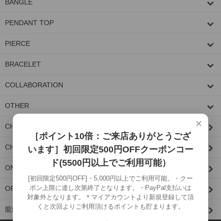
BANGLE
PENDANT TOP
PIERCE
BRACELET
COLLABORATION
OTHER
×
CHAIN PARTS/CUSTOM PARTS
［ポイント10倍：ご来店ありがとうござ
CHAIN
います］初回限定500円OFFクーポンコー
ド(5500円以上でご利用可能）
ONE MAKE ITEM
[初回限定500円OFF]・5,000円以上でご利用可能。・クー
ポン上限に達し次第終了となります。・PayPal支払いは
OPTION
対象外となります。＊マイアカウントより新規登録して頂
くと次回よりご利用頂けるポイントも貯まります。
龍頭限定