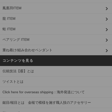
鳳凰羽ITEM
龍 ITEM
蛙 ITEM
ペアリング ITEM
重ね着け/組み合わせペンダント
コンテンツを見る
伝統技法【霰】とは
ツイストとは
Click here for overseas shipping：海外発送について
鎚目/槌目とは 金槌で模様を施す職人技のアクセサリー