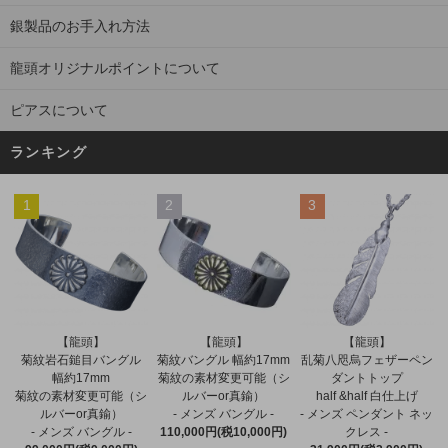
銀製品のお手入れ方法
龍頭オリジナルポイントについて
ピアスについて
ランキング
1
2
3
【龍頭】
【龍頭】
【龍頭】
菊紋バングル 幅約17mm
菊紋岩石鎚目バングル
乱菊八咫烏フェザーペン
菊紋の素材変更可能（シ
幅約17mm
ダントトップ
ルバーor真鍮）
菊紋の素材変更可能（シ
half &half 白仕上げ
- メンズ バングル -
ルバーor真鍮）
- メンズ ペンダント ネッ
110,000円(税10,000円)
- メンズ バングル -
クレス -