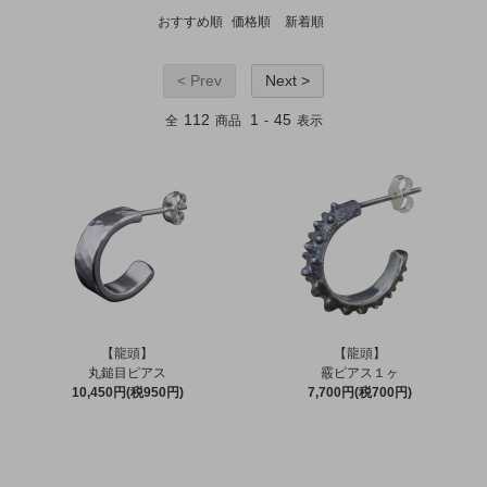
おすすめ順
価格順
新着順
< Prev
Next >
112
1
45
全
商品
-
表示
【龍頭】
【龍頭】
丸鎚目ピアス
霰ピアス１ヶ
10,450円(税950円)
7,700円(税700円)