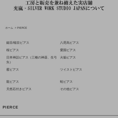
ホーム
>
PIERCE
鎚目/槌目ピアス
八咫烏ピアス
桜ピアス
愛国ピアス
日本神話ピアス（三種の神器、生弓
火焔ピアス
矢）
霰ピアス
ツイストピアス
龍ピアス
蛙ピアス
天然石付きピアス
その他ピアス
PIERCE