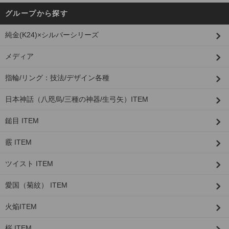
グループから探す
純金(K24)×シルバーシリーズ
メディア
指輪/リング：技法/デザイン各種
日本神話（八咫烏/三種の神器/生弓矢）ITEM
鎚目 ITEM
霰 ITEM
ツイスト ITEM
愛国（菊紋） ITEM
火焔ITEM
桜 ITEM