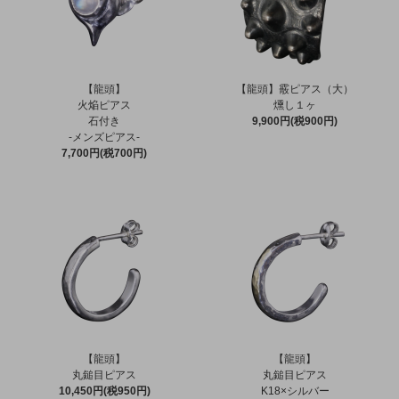
【龍頭】
【龍頭】霰ピアス（大）
火焔ピアス
燻し１ヶ
石付き
9,900円(税900円)
-メンズピアス-
7,700円(税700円)
【龍頭】
【龍頭】
丸鎚目ピアス
丸鎚目ピアス
10,450円(税950円)
K18×シルバー