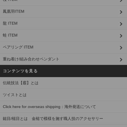
鳳凰羽ITEM
龍 ITEM
蛙 ITEM
ペアリング ITEM
重ね着け/組み合わせペンダント
コンテンツを見る
伝統技法【霰】とは
ツイストとは
Click here for overseas shipping：海外発送について
鎚目/槌目とは 金槌で模様を施す職人技のアクセサリー