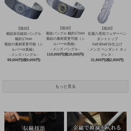
【龍頭】
【龍頭】
【龍頭】
菊紋バングル 幅約17mm
菊紋岩石鎚目バングル
乱菊八咫烏フェザーペン
菊紋の素材変更可能（シ
幅約17mm
ダントトップ
ルバーor真鍮）
菊紋の素材変更可能（シ
half &half 白仕上げ
- メンズ バングル -
ルバーor真鍮）
- メンズ ペンダント ネッ
110,000円(税10,000円)
- メンズ バングル -
クレス -
99,000円(税9,000円)
31,900円(税2,900円)
もっと見る