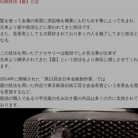
伝統技法【霰】とは
鏨を使って金属の表面に突起物を幾重にも打ち出す事によって生まれ、
古来より釜や急須などに使われてきた技法です。
また、造形美としても大変好まれており多くの人を魅了してきた技法と
なる。
この技法を用いたアクセサリーは龍頭でしか見る事が出来ず
古来より継承されてきた【霰】という技法をより身近に感じさせてくれ
ます。
2014年に開催された「第11回全日本金銀創作展」では
霰の技法を用いた作品で東京銀器伝統工芸士会会長賞という名誉ある賞
を受賞するなど、
龍頭の職人である小平光嵐の生み出す霰の作品は多くの方に支持されて
おります。