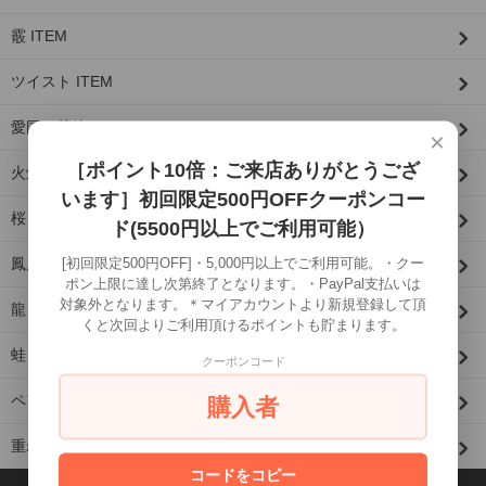
霰 ITEM
ツイスト ITEM
愛国（菊紋） ITEM
×
［ポイント10倍：ご来店ありがとうござ
火焔ITEM
います］初回限定500円OFFクーポンコー
桜 ITEM
ド(5500円以上でご利用可能）
[初回限定500円OFF]・5,000円以上でご利用可能。・クー
鳳凰羽ITEM
ポン上限に達し次第終了となります。・PayPal支払いは
対象外となります。＊マイアカウントより新規登録して頂
龍 ITEM
くと次回よりご利用頂けるポイントも貯まります。
蛙 ITEM
クーポンコード
ペアリング ITEM
購入者
重ね着け/組み合わせペンダント
コードをコピー