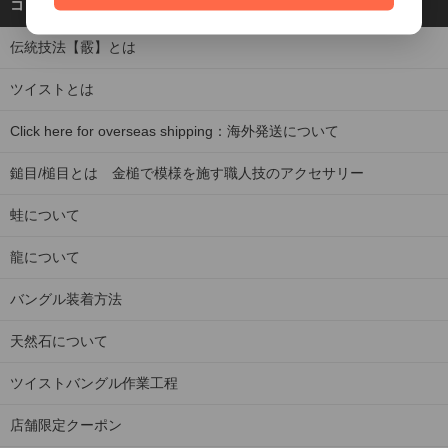
コンテンツを見る
伝統技法【霰】とは
ツイストとは
Click here for overseas shipping：海外発送について
鎚目/槌目とは 金槌で模様を施す職人技のアクセサリー
蛙について
龍について
バングル装着方法
天然石について
ツイストバングル作業工程
店舗限定クーポン