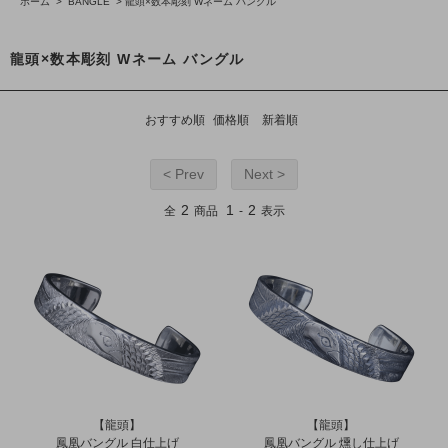
ホーム
>
BANGLE
>
龍頭×数本彫刻 Wネーム バングル
龍頭×数本彫刻 Wネーム バングル
おすすめ順
価格順
新着順
< Prev
Next >
2
1
2
全
商品
-
表示
【龍頭】
【龍頭】
鳳凰バングル 白仕上げ
鳳凰バングル 燻し仕上げ