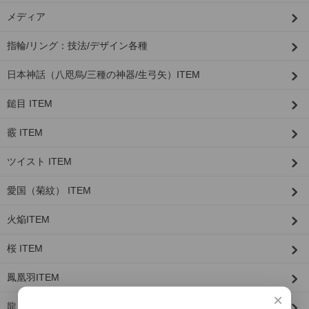
メディア
指輪/リング：技法/デザイン各種
日本神話（八咫烏/三種の神器/生弓矢）ITEM
鎚目 ITEM
霰 ITEM
ツイスト ITEM
愛国（菊紋） ITEM
火焔ITEM
桜 ITEM
鳳凰羽ITEM
×
龍 ITEM