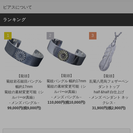
ピアスについて
ランキング
1
2
3
【龍頭】
【龍頭】
【龍頭】
菊紋バングル 幅約17mm
菊紋岩石鎚目バングル
乱菊八咫烏フェザーペン
菊紋の素材変更可能（シ
幅約17mm
ダントトップ
ルバーor真鍮）
菊紋の素材変更可能（シ
half &half 白仕上げ
- メンズ バングル -
ルバーor真鍮）
- メンズ ペンダント ネッ
110,000円(税10,000円)
- メンズ バングル -
クレス -
99,000円(税9,000円)
31,900円(税2,900円)