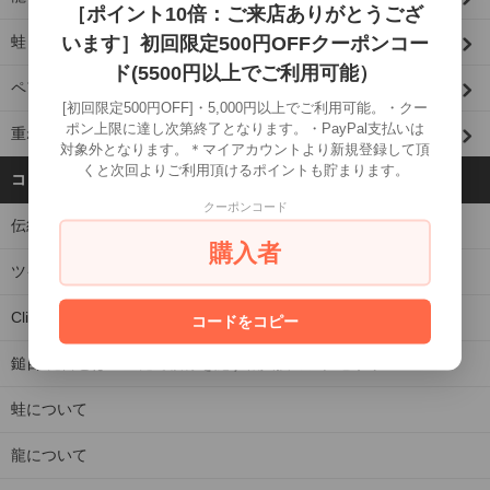
［ポイント10倍：ご来店ありがとうござ
います］初回限定500円OFFクーポンコー
蛙 ITEM
ド(5500円以上でご利用可能）
ペアリング ITEM
[初回限定500円OFF]・5,000円以上でご利用可能。・クー
ポン上限に達し次第終了となります。・PayPal支払いは
重ね着け/組み合わせペンダント
対象外となります。＊マイアカウントより新規登録して頂
くと次回よりご利用頂けるポイントも貯まります。
コンテンツを見る
クーポンコード
伝統技法【霰】とは
購入者
ツイストとは
Click here for overseas shipping：海外発送について
コードをコピー
鎚目/槌目とは 金槌で模様を施す職人技のアクセサリー
蛙について
龍について