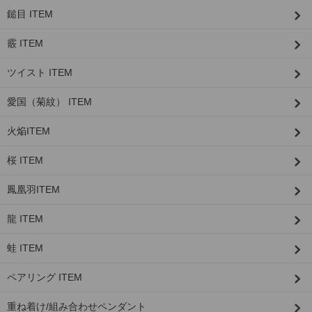
鎚目 ITEM
霰 ITEM
ツイスト ITEM
愛国（菊紋） ITEM
火焔ITEM
桜 ITEM
鳳凰羽ITEM
龍 ITEM
蛙 ITEM
ペアリング ITEM
重ね着け/組み合わせペンダント