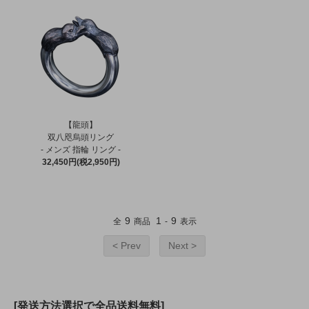
【龍頭】
双八咫烏頭リング
- メンズ 指輪 リング -
32,450円(税2,950円)
9
1
9
全
商品
-
表示
< Prev
Next >
[発送方法選択で全品送料無料]