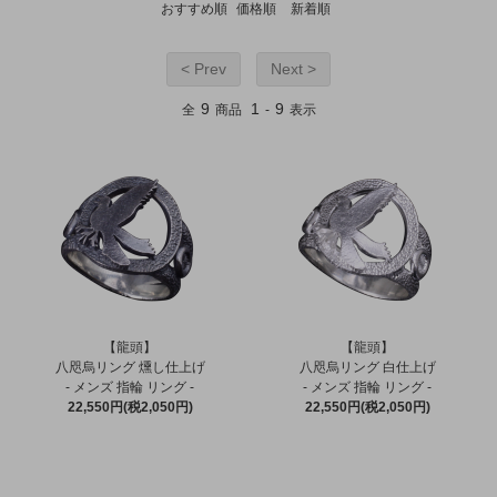
おすすめ順
価格順
新着順
< Prev
Next >
9
1
9
全
商品
-
表示
【龍頭】
【龍頭】
八咫烏リング 燻し仕上げ
八咫烏リング 白仕上げ
- メンズ 指輪 リング -
- メンズ 指輪 リング -
22,550円(税2,050円)
22,550円(税2,050円)