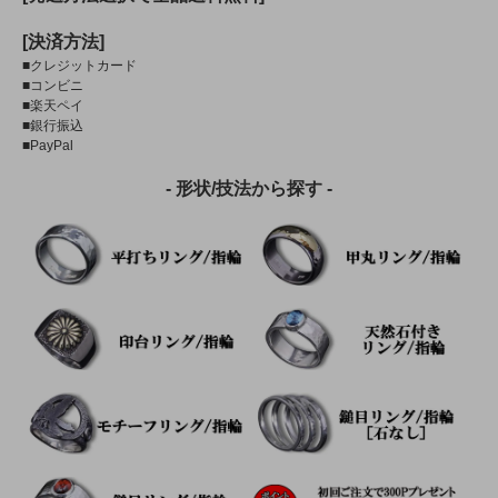
[決済方法]
■クレジットカード
■コンビニ
■楽天ペイ
■銀行振込
■PayPal
- 形状/技法から探す -