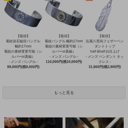
【龍頭】
【龍頭】
【龍頭】
菊紋バングル 幅約17mm
菊紋岩石鎚目バングル
乱菊八咫烏フェザーペン
菊紋の素材変更可能（シ
幅約17mm
ダントトップ
ルバーor真鍮）
菊紋の素材変更可能（シ
half &half 白仕上げ
- メンズ バングル -
ルバーor真鍮）
- メンズ ペンダント ネッ
110,000円(税10,000円)
- メンズ バングル -
クレス -
99,000円(税9,000円)
31,900円(税2,900円)
もっと見る