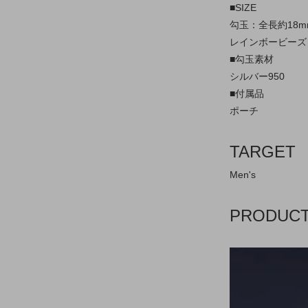
■SIZE
勾玉：全長約18mm
レインボービーズ：約
■勾玉素材
シルバー950
■付属品
ポーチ
TARGET
Men's
PRODUC