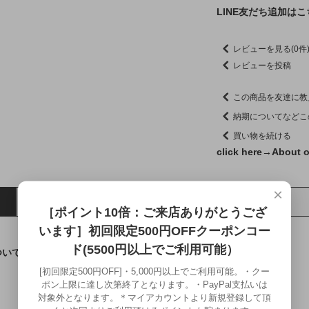
LINE友だち追加は
レビューを見る(0件
レビューを投稿
この商品を友達に教
納期についてなどこ
買い物を続ける
click here→
About o
×
イメージ
［ポイント10倍：ご来店ありがとうござ
います］初回限定500円OFFクーポンコー
ド(5500円以上でご利用可能）
ついてはこちら←]
[初回限定500円OFF]・5,000円以上でご利用可能。・クー
ポン上限に達し次第終了となります。・PayPal支払いは
対象外となります。＊マイアカウントより新規登録して頂