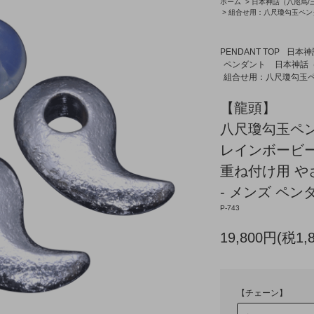
ホーム
>
日本神話（八咫烏/三
>
組合せ用：八尺瓊勾玉ペンダ
PENDANT TOP
日本神
ペンダント
日本神話（
組合せ用：八尺瓊勾玉ペ
【龍頭】
八尺瓊勾玉ペンダ
レインボービー
重ね付け用 や
- メンズ ペンダ
P-743
19,800円(税1,
【チェーン】