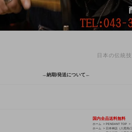
日本の伝統技
→納期/発送について←
国内全品送料無料
ホーム
>
PENDANT TOP
>
ホーム
>
日本神話（八咫烏/三