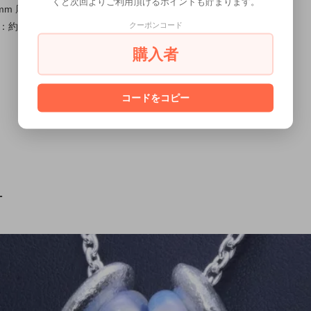
くと次回よりご利用頂けるポイントも貯まります。
m 厚み約4.5mm ×2ヶ
クーポンコード
10.5x4.5mm,/穴：約4mm ×2ヶ
購入者
コードをコピー
T