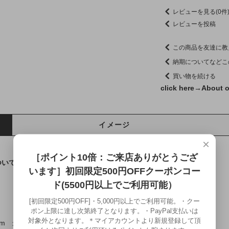
レビューを見る(0件
レビューを投稿
この商品を友達に教
納期についてなどこ
買い物を続ける
click here→
About o
イメージ
×
［ポイント10倍：ご来店ありがとうござ
ついてはこちら←]
います］初回限定500円OFFクーポンコー
ド(5500円以上でご利用可能）
[初回限定500円OFF]・5,000円以上でご利用可能。・クー
ポン上限に達し次第終了となります。・PayPal支払いは
対象外となります。＊マイアカウントより新規登録して頂
m 最大幅約19mm