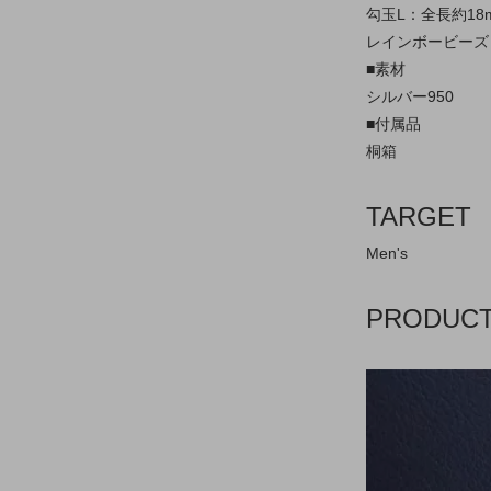
勾玉L：全長約18m
レインボービーズ：約
■素材
シルバー950
■付属品
桐箱
TARGET
Men's
PRODUC