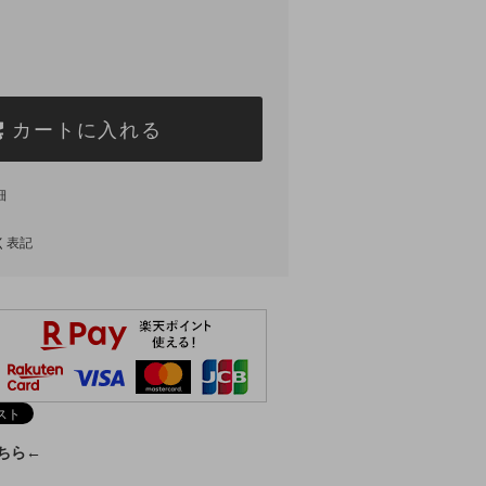
カートに入れる
細
く表記
こちら←