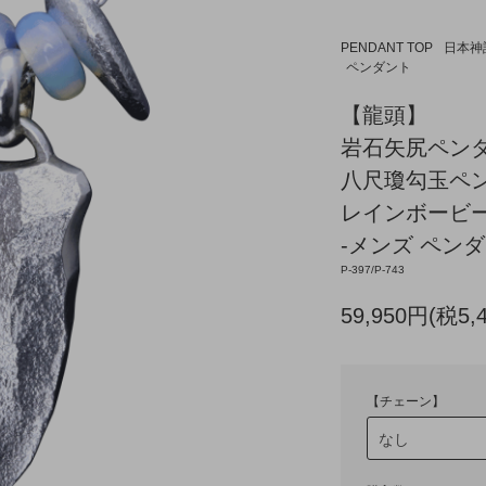
PENDANT TOP
日本神
ペンダント
【龍頭】
岩石矢尻ペン
八尺瓊勾玉ペンダ
レインボービー
-メンズ ペンダ
P-397/P-743
59,950円(税5,
【チェーン】