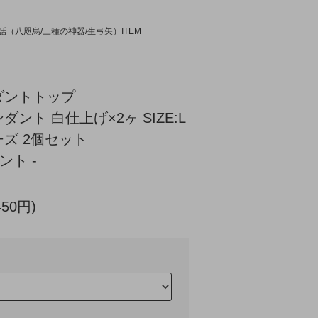
話（八咫烏/三種の神器/生弓矢）ITEM
ダントトップ
ント 白仕上げ×2ヶ SIZE:L
ズ 2個セット
ント -
450円)