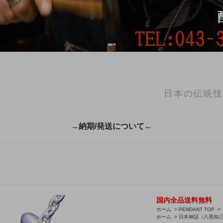
日本の伝統技
→納期/発送について←
国内全品送料無料
ホーム
>
PENDANT TOP
>
ホーム
>
日本神話（八咫烏/三