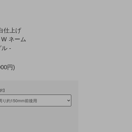
白仕上げ
 W ネーム
ル -
000円)
択】