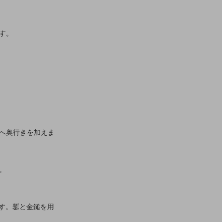
す。
へ奥行きを加えま
。
す。鏨と金鎚を用