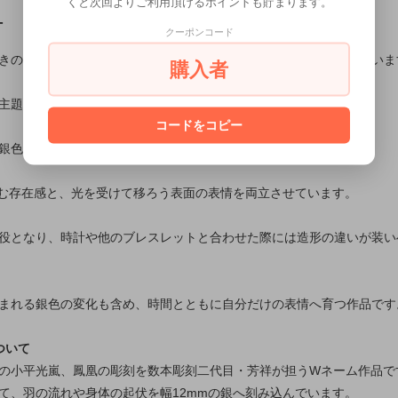
くと次回よりご利用頂けるポイントも貯まります。
T
クーポンコード
きの見え方を考え、正面から側面へ意匠が自然に続くよう構成していま
購入者
主題とし、細部の起伏まで丁寧に表現しています。
コードをコピー
銀色が細部まで光を巡らせ、清冽な印象を生みます。
生む存在感と、光を受けて移ろう表面の表情を両立させています。
役となり、時計や他のブレスレットと合わせた際には造形の違いが装い
まれる銀色の変化も含め、時間とともに自分だけの表情へ育つ作品です
ついて
の小平光嵐、鳳凰の彫刻を数本彫刻二代目・芳祥が担うWネーム作品で
て、羽の流れや身体の起伏を幅12mmの銀へ刻み込んでいます。