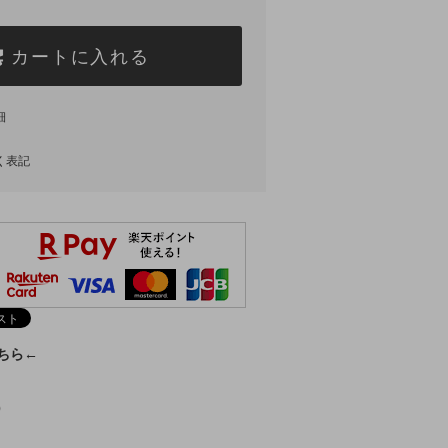
カートに入れる
細
く表記
こちら←
)