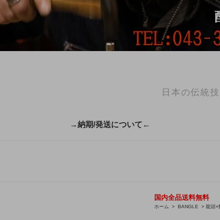
日本の伝統技
→納期/発送について←
国内全品送料無料
ホーム
>
BANGLE
>
龍頭×