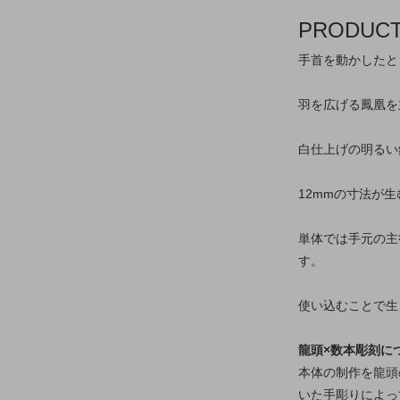
PRODUC
手首を動かしたと
羽を広げる鳳凰を
白仕上げの明るい
12mmの寸法が
単体では手元の主
す。
使い込むことで生
龍頭×数本彫刻に
本体の制作を龍頭
いた手彫りによっ