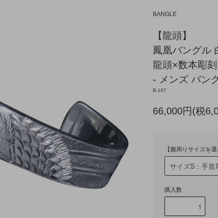
BANGLE
【龍頭】
鳳凰バングル 
龍頭×数本彫刻
- メンズ バング
B-167
66,000円(税6,
【腕周りサイズを選
購入数