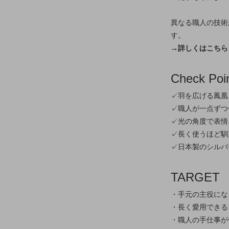
異なる職人の技術
す。
→詳しくはこちら
Check Poi
✓羽を広げる鳳凰
✓職人が一点ずつ
✓光の角度で表情
✓長く使うほど馴
✓日本製のシルバ
TARGET
・手元の主役にな
・長く愛用できる
・職人の手仕事が