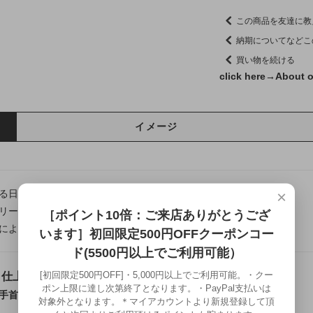
この商品を友達に教
納期についてなどこ
買い物を続ける
click here→
About o
イメージ
×
る日本の伝統美や熟練の技法を、現代の日常に寄り添うカタチへ。
リー龍頭は千葉県にある自社工房にて制作を行う、
［ポイント10倍：ご来店ありがとうござ
によって仕上げるフルハンドメイドシルバーアクセサリーです。
います］初回限定500円OFFクーポンコー
ド(5500円以上でご利用可能）
[初回限定500円OFF]・5,000円以上でご利用可能。・クー
仕上げ 龍頭×数本彫刻 W ネーム
ポン上限に達し次第終了となります。・PayPal支払いは
手首に沿う銀の造形へ仕立てたフルハンドメイドバングル
対象外となります。＊マイアカウントより新規登録して頂