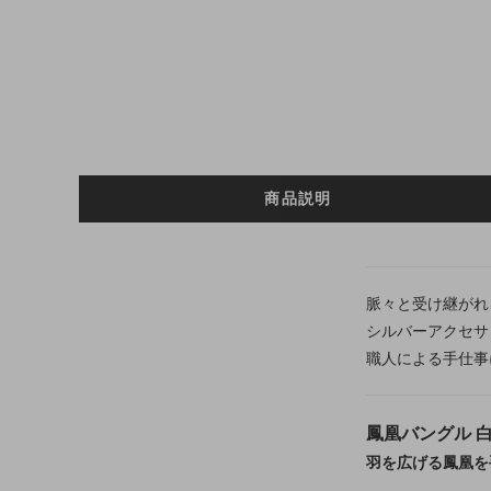
商品説明
脈々と受け継がれ
シルバーアクセサ
職人による手仕事
鳳凰バングル 白
羽を広げる鳳凰を