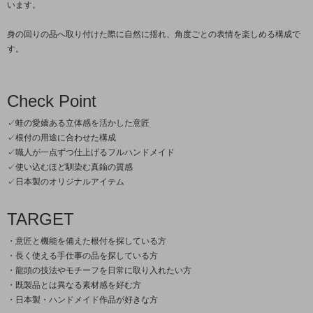
います。
身の回りの品へ取り付けた際に自然に揺れ、角度ごとの表情を楽しめる構成で
す。
Check Point
✓蛙の愛嬌ある立体感を活かした意匠
✓根付の用途に合わせた構成
✓職人が一点ずつ仕上げるフルハンドメイド
✓使い込むほど馴染む真鍮の質感
✓日本製のオリジナルアイテム
TARGET
・意匠と機能を備えた根付を探している方
・長く使える手仕事の品を探している方
・龍頭の技法やモチーフを日常に取り入れたい方
・既製品とは異なる素材感を好む方
・日本製・ハンドメイド作品が好きな方