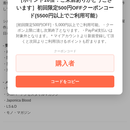
進化する伝統をコンセプトに身に付ける者に独特の存在感を与える作品を製作
います］初回限定500円OFFクーポンコー
しております。
ド(5500円以上でご利用可能）
シルバーアクセサリー龍頭は数々の賞を受賞している「小平光嵐」によって製
[初回限定500円OFF]・5,000円以上でご利用可能。・クー
作され
ポン上限に達し次第終了となります。・PayPal支払いは
日本国内だけでなく海外の取引先でも販売されご愛用頂いております。
対象外となります。＊マイアカウントより新規登録して頂
くと次回よりご利用頂けるポイントも貯まります。
- 受賞一覧 -
クーポンコード
・経済産業大臣賞
・関東経済産業局長賞
購入者
・奨励賞
・東京銀器伝統工芸士会会長賞
コードをコピー
- メディア掲載 -
・Netflix「今際の国のアリス」シーズン2物品提供
・シルバーアクセスタイルマガジン
・Japonica Blood
・LS＆D
・モノ・マガジン