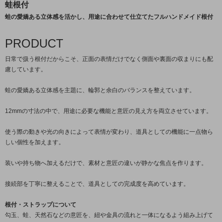
蛙根付
蛙の愛嬌ある立体感を活かし、用途に合わせて仕立てたフルハンドメイド根付
PRODUCT
日常で扱う根付だからこそ、正面の表情だけでなく側面や裏面の収まりにも配
慮しています。
蛙の愛嬌ある立体感を主題に、輪郭と余白のバランスを整えています。
12mmの寸法の中で、用途に必要な機能と意匠の見え方を両立させています。
使う際の動きや光の向きによって表情が変わり、道具としての機能に一点物ら
しい個性を加えます。
装いや持ち物へ加えるだけで、素材と意匠の違いが静かな焦点を作ります。
接続部を丁寧に整えることで、道具としての完成度を高めています。
根付・ストラップについて
勾玉、蛙、天然石などの意匠を、紐や金具の流れと一体になるよう組み上げて