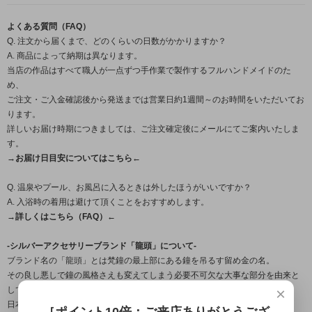
よくある質問（FAQ）
Q. 注文から届くまで、どのくらいの日数がかかりますか？
A. 商品によって納期は異なります。
当店の作品はすべて職人が一点ずつ手作業で製作するフルハンドメイドのた
め、
ご注文・ご入金確認後から発送までは営業日約1週間～のお時間をいただいてお
ります。
詳しいお届け時期につきましては、ご注文確定後にメールにてご案内いたしま
す。
→お届け日目安についてはこちら←
Q. 温泉やプール、お風呂に入るときは外したほうがいいですか？
A. 入浴時の着用は避けて頂くことをおすすめします。
→詳しくはこちら（FAQ）←
-シルバーアクセサリーブランド「龍頭」について-
ブランド名の「龍頭」とは梵鐘の最上部にある鐘を吊るす留め金の名。
その良し悪しで鐘の風格さえも変えてしまう必要不可欠な大事な部分を由来と
×
しており、
日本古来から受け継がれている銀器の伝統技法を用いながら、
［ポイント10倍：ご来店ありがとうござ