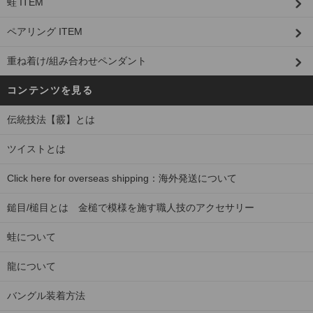
蛙 ITEM
ペアリング ITEM
重ね着け/組み合わせペンダント
コンテンツを見る
伝統技法【霰】とは
ツイストとは
Click here for overseas shipping：海外発送について
鎚目/槌目とは 金槌で模様を施す職人技のアクセサリー
蛙について
龍について
バングル装着方法