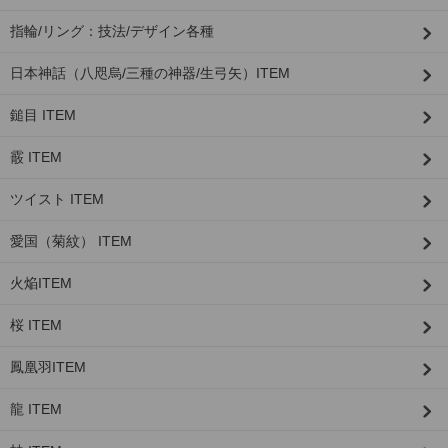
指輪/リング：技法/デザイン各種
日本神話（八咫烏/三種の神器/生弓矢）ITEM
鎚目 ITEM
霰 ITEM
ツイスト ITEM
愛国（菊紋） ITEM
火焔ITEM
桜 ITEM
鳳凰羽ITEM
龍 ITEM