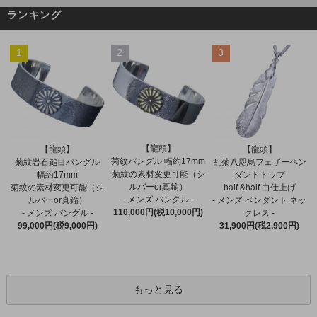
ランキング
1
2
3
【龍頭】
【龍頭】
【龍頭】
菊紋バングル 幅約17mm
菊紋岩石鎚目バングル
乱菊八咫烏フェザーペン
菊紋の素材変更可能（シ
幅約17mm
ダントトップ
ルバーor真鍮）
菊紋の素材変更可能（シ
half &half 白仕上げ
- メンズ バングル -
ルバーor真鍮）
- メンズ ペンダント ネッ
110,000円(税10,000円)
- メンズ バングル -
クレス -
99,000円(税9,000円)
31,900円(税2,900円)
もっと見る