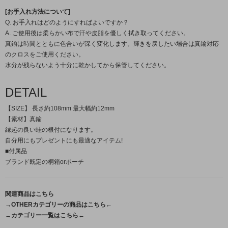
[お手入れ方法について]
Q. お手入れはどのようにすればよいですか？
A. ご使用後は柔らかい布で汗や皮脂を優しく拭き取ってください。
真鍮は時間とともに色合いが深く変化します。輝きを戻したい場合は真鍮対応
のクロスをご使用ください。
水分が残らないよう十分に乾かしてから保管してください。
DETAIL
【SIZE】 長さ約108mm 最大幅約12mm
【素材】真鍮
縁起の良い蛙の根付になります。
自分用にもプレゼントにも最適なアイテム!
■付属品
ブランド既定の桐箱orポーチ
関連商品はこちら
→OTHERカテゴリーの商品はこちら←
→カテゴリー一覧はこちら←