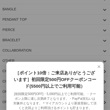
BANGLE
PENDANT TOP
PIERCE
BRACELET
COLLABORATION
OTHER
×
CHAIN PARTS/CUSTOM PARTS
［ポイント10倍：ご来店ありがとうござ
います］初回限定500円OFFクーポンコー
CHAIN
ド(5500円以上でご利用可能）
ONE MAKE ITEM
[初回限定500円OFF]・5,000円以上でご利用可能。・クー
ポン上限に達し次第終了となります。・PayPal支払いは
OPTION
対象外となります。＊マイアカウントより新規登録して頂
くと次回よりご利用頂けるポイントも貯まります。