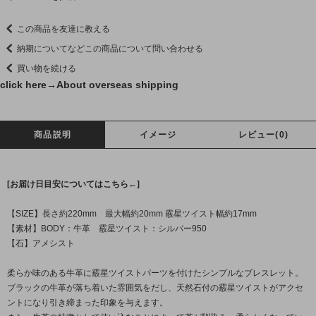
この商品を友達に教える
納期についてなどこの商品について問い合わせる
買い物を続ける
click here→
About overseas shipping
商品説明
イメージ
レビュー(0)
[お届け日目安についてはこちら←]
【SIZE】長さ約220mm 最大幅約20mm 霰星ツイスト幅約17mm
【素材】BODY：牛革 霰星ツイスト：シルバー950
【石】アメシスト
柔らか味のある牛革に霰星ツイストパーツを付けたシンプルなブレスレット。
ブラックの牛革が落ち着いた雰囲気をだし、天然石付の霰星ツイストがアクセ
ントになり引き締まった印象を与えます。