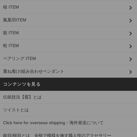
桜 ITEM
鳳凰羽ITEM
龍 ITEM
蛙 ITEM
ペアリング ITEM
重ね着け/組み合わせペンダント
コンテンツを見る
伝統技法【霰】とは
ツイストとは
Click here for overseas shipping：海外発送について
鎚目/槌目とは 金槌で模様を施す職人技のアクセサリー