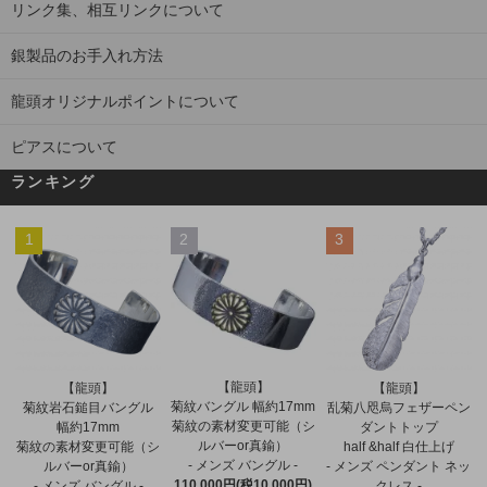
リンク集、相互リンクについて
銀製品のお手入れ方法
龍頭オリジナルポイントについて
ピアスについて
ランキング
1
2
3
【龍頭】
【龍頭】
【龍頭】
菊紋バングル 幅約17mm
菊紋岩石鎚目バングル
乱菊八咫烏フェザーペン
菊紋の素材変更可能（シ
幅約17mm
ダントトップ
ルバーor真鍮）
菊紋の素材変更可能（シ
half &half 白仕上げ
- メンズ バングル -
ルバーor真鍮）
- メンズ ペンダント ネッ
110,000円(税10,000円)
- メンズ バングル -
クレス -