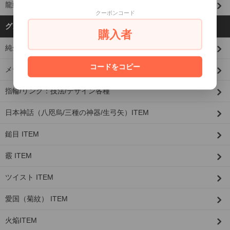
龍頭限定
クーポンコード
グループから探す
購入者
純金(K24)×シルバーシリーズ
コードをコピー
メディア
指輪/リング：技法/デザイン各種
日本神話（八咫烏/三種の神器/生弓矢）ITEM
鎚目 ITEM
霰 ITEM
ツイスト ITEM
愛国（菊紋） ITEM
火焔ITEM