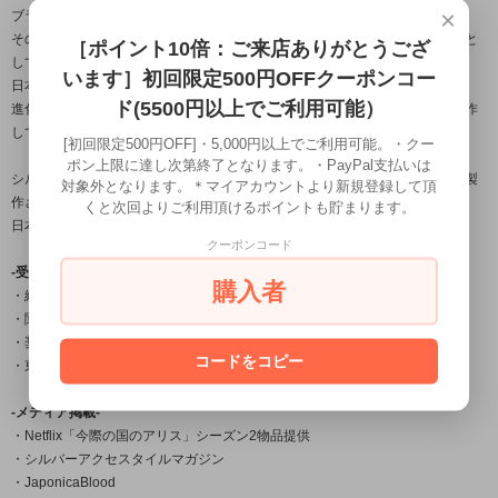
×
ブランド名の「龍頭」とは梵鐘の最上部にある鐘を吊るす留め金の名。
その良し悪しで鐘の風格さえも変えてしまう必要不可欠な大事な部分を由来と
［ポイント10倍：ご来店ありがとうござ
しており、
います］初回限定500円OFFクーポンコー
日本古来から受け継がれている銀器の伝統技法を用いながら、
ド(5500円以上でご利用可能）
進化する伝統をコンセプトに身に付ける者に独特の存在感を与える作品を製作
しております。
[初回限定500円OFF]・5,000円以上でご利用可能。・クー
ポン上限に達し次第終了となります。・PayPal支払いは
シルバーアクセサリー龍頭は数々の賞を受賞している「小平光嵐」によって製
対象外となります。＊マイアカウントより新規登録して頂
作され
くと次回よりご利用頂けるポイントも貯まります。
日本国内だけでなく海外の取引先でも販売されご愛用頂いております。
クーポンコード
-受賞一覧-
購入者
・経済産業大臣賞
・関東経済産業局長賞
・奨励賞
コードをコピー
・東京銀器伝統工芸士会会長賞
-メディア掲載-
・Netflix「今際の国のアリス」シーズン2物品提供
・シルバーアクセスタイルマガジン
・JaponicaBlood