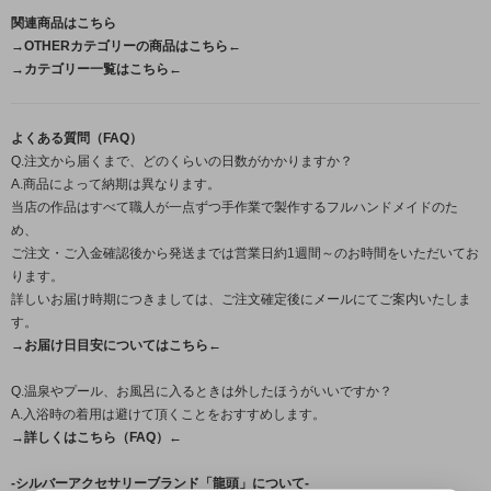
関連商品はこちら
→OTHERカテゴリーの商品はこちら←
→カテゴリー一覧はこちら←
よくある質問（FAQ）
Q.注文から届くまで、どのくらいの日数がかかりますか？
A.商品によって納期は異なります。
当店の作品はすべて職人が一点ずつ手作業で製作するフルハンドメイドのた
め、
ご注文・ご入金確認後から発送までは営業日約1週間～のお時間をいただいてお
ります。
詳しいお届け時期につきましては、ご注文確定後にメールにてご案内いたしま
す。
→お届け日目安についてはこちら←
Q.温泉やプール、お風呂に入るときは外したほうがいいですか？
A.入浴時の着用は避けて頂くことをおすすめします。
→詳しくはこちら（FAQ）←
-シルバーアクセサリーブランド「龍頭」について-