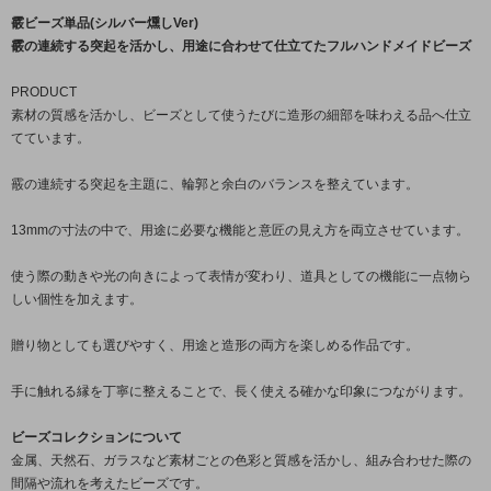
霰ビーズ単品(シルバー燻しVer)
霰の連続する突起を活かし、用途に合わせて仕立てたフルハンドメイドビーズ
PRODUCT
素材の質感を活かし、ビーズとして使うたびに造形の細部を味わえる品へ仕立
てています。
霰の連続する突起を主題に、輪郭と余白のバランスを整えています。
13mmの寸法の中で、用途に必要な機能と意匠の見え方を両立させています。
使う際の動きや光の向きによって表情が変わり、道具としての機能に一点物ら
しい個性を加えます。
贈り物としても選びやすく、用途と造形の両方を楽しめる作品です。
手に触れる縁を丁寧に整えることで、長く使える確かな印象につながります。
ビーズコレクションについて
金属、天然石、ガラスなど素材ごとの色彩と質感を活かし、組み合わせた際の
間隔や流れを考えたビーズです。