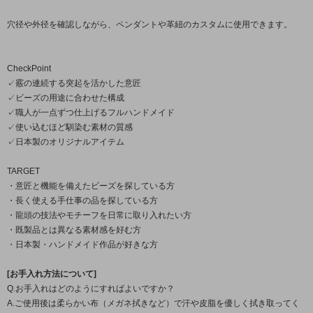
穴径や外径を確認しながら、ペンダントや革紐のカスタムに使用できます。
CheckPoint
✓霰の連続する突起を活かした意匠
✓ビーズの用途に合わせた構成
✓職人が一点ずつ仕上げるフルハンドメイド
✓使い込むほど馴染む素材の質感
✓日本製のオリジナルアイテム
TARGET
・意匠と機能を備えたビーズを探している方
・長く使える手仕事の品を探している方
・龍頭の技法やモチーフを日常に取り入れたい方
・既製品とは異なる素材感を好む方
・日本製・ハンドメイド作品が好きな方
[お手入れ方法について]
Q.お手入れはどのようにすればよいですか？
A.ご使用後は柔らかい布（メガネ拭きなど）で汗や皮脂を優しく拭き取ってく