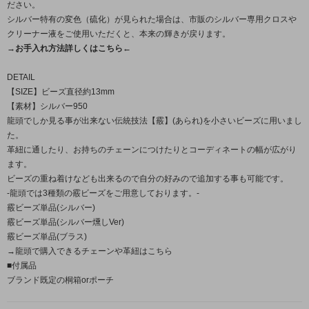
ださい。
シルバー特有の変色（硫化）が見られた場合は、市販のシルバー専用クロスや
クリーナー液をご使用いただくと、本来の輝きが戻ります。
→お手入れ方法詳しくはこちら←
DETAIL
【SIZE】ビーズ直径約13mm
【素材】シルバー950
龍頭でしか見る事が出来ない伝統技法【霰】(あられ)を小さいビーズに用いまし
た。
革紐に通したり、お持ちのチェーンにつけたりとコーディネートの幅が広がり
ます。
ビーズの重ね着けなども出来るので自分の好みので追加する事も可能です。
-龍頭では3種類の霰ビーズをご用意しております。-
霰ビーズ単品(シルバー)
霰ビーズ単品(シルバー燻しVer)
霰ビーズ単品(ブラス)
→龍頭で購入できるチェーンや革紐はこちら
■付属品
ブランド既定の桐箱orポーチ