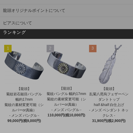
龍頭オリジナルポイントについて
ピアスについて
ランキング
1
2
3
【龍頭】
【龍頭】
【龍頭】
菊紋バングル 幅約17mm
菊紋岩石鎚目バングル
乱菊八咫烏フェザーペン
菊紋の素材変更可能（シ
幅約17mm
ダントトップ
ルバーor真鍮）
菊紋の素材変更可能（シ
half &half 白仕上げ
- メンズ バングル -
ルバーor真鍮）
- メンズ ペンダント ネッ
110,000円(税10,000円)
- メンズ バングル -
クレス -
99,000円(税9,000円)
31,900円(税2,900円)