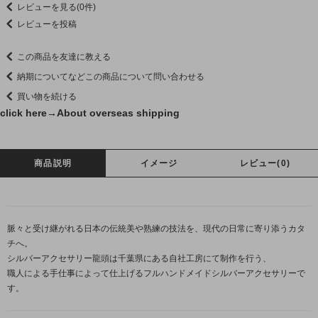
レビューを見る(0件)
レビューを投稿
この商品を友達に教える
納期についてなどこの商品について問い合わせる
買い物を続ける
click here→
About overseas shipping
商品説明
イメージ
レビュー(0)
脈々と受け継がれる日本の伝統美や熟練の技法を、現代の日常に寄り添うカタ
チへ。
シルバーアクセサリー龍頭は千葉県にある自社工房にて制作を行う、
職人による手仕事によって仕上げるフルハンドメイドシルバーアクセサリーで
す。