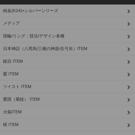
純金(K24)×シルバーシリーズ
メディア
指輪/リング：技法/デザイン各種
日本神話（八咫烏/三種の神器/生弓矢）ITEM
鎚目 ITEM
霰 ITEM
ツイスト ITEM
愛国（菊紋） ITEM
火焔ITEM
桜 ITEM