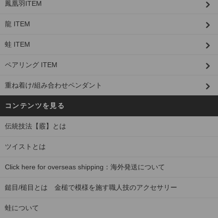
鳳凰羽ITEM
龍 ITEM
蛙 ITEM
ペアリング ITEM
重ね着け/組み合わせペンダント
コンテンツを見る
伝統技法【霰】とは
ツイストとは
Click here for overseas shipping：海外発送について
鎚目/槌目とは 金槌で模様を施す職人技のアクセサリー
蛙について