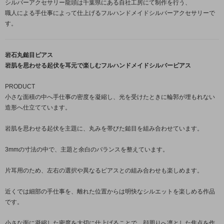
シルバーアクセサリー龍頭は千葉県にある自社工房にて制作を行う、
職人による手仕事によって仕上げるフルハンドメイドシルバーアクセサリーで
す。
岩石丸鎚目ピアス
岩肌を思わせる起伏を耳元で楽しむフルハンドメイドシルバーピアス
PRODUCT
小さな面積の中へ手仕事の密度を凝縮し、光を受けたときに輪郭が埋もれない
造形へ仕立てています。
岩肌を思わせる起伏を主題に、丸みを帯びた鎚目を組み合わせています。
3mmの寸法の中で、主題と余白のバランスを整えています。
片耳用のため、左右の選択や異なるピアスとの組み合わせも楽しめます。
近くでは細部の手仕事を、離れた位置からは明快なシルエットを楽しめる作品
です。
小さな面に凝縮した密度を大切に仕上げることで、顔周りへ凛とした焦点を作