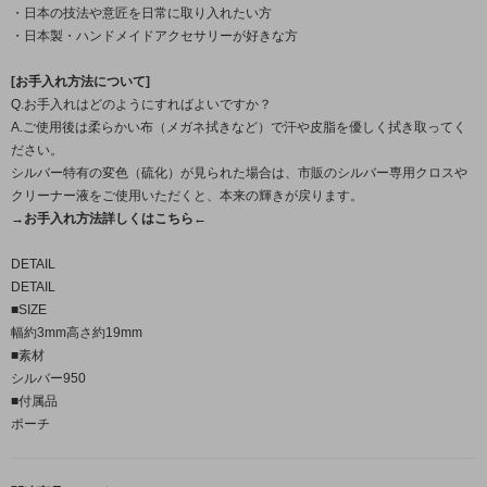
・日本の技法や意匠を日常に取り入れたい方
・日本製・ハンドメイドアクセサリーが好きな方
[お手入れ方法について]
Q.お手入れはどのようにすればよいですか？
A.ご使用後は柔らかい布（メガネ拭きなど）で汗や皮脂を優しく拭き取ってく
ださい。
シルバー特有の変色（硫化）が見られた場合は、市販のシルバー専用クロスや
クリーナー液をご使用いただくと、本来の輝きが戻ります。
→お手入れ方法詳しくはこちら←
DETAIL
DETAIL
■SIZE
幅約3mm高さ約19mm
■素材
シルバー950
■付属品
ポーチ