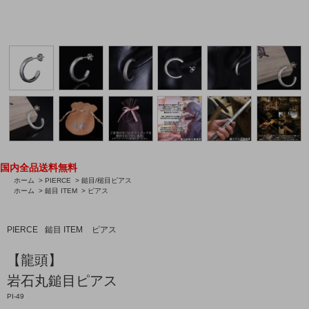
国内全品送料無料
ホーム
>
PIERCE
>
鎚目/槌目ピアス
ホーム
>
鎚目 ITEM
>
ピアス
PIERCE
鎚目 ITEM
ピアス
【龍頭】
岩石丸鎚目ピアス
PI-49