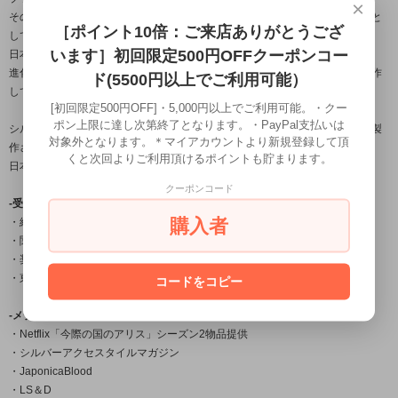
×
その良し悪しで鐘の風格さえも変えてしまう必要不可欠な大事な部分を由来と
［ポイント10倍：ご来店ありがとうござ
しており、
います］初回限定500円OFFクーポンコー
日本古来から受け継がれている銀器の伝統技法を用いながら、
進化する伝統をコンセプトに身に付ける者に独特の存在感を与える作品を製作
ド(5500円以上でご利用可能）
しております。
[初回限定500円OFF]・5,000円以上でご利用可能。・クー
ポン上限に達し次第終了となります。・PayPal支払いは
シルバーアクセサリー龍頭は数々の賞を受賞している「小平光嵐」によって製
対象外となります。＊マイアカウントより新規登録して頂
作され
くと次回よりご利用頂けるポイントも貯まります。
日本国内だけでなく海外の取引先でも販売されご愛用頂いております。
クーポンコード
-受賞一覧-
購入者
・経済産業大臣賞
・関東経済産業局長賞
・奨励賞
・東京銀器伝統工芸士会会長賞
コードをコピー
-メディア掲載-
・Netflix「今際の国のアリス」シーズン2物品提供
・シルバーアクセスタイルマガジン
・JaponicaBlood
・LS＆D