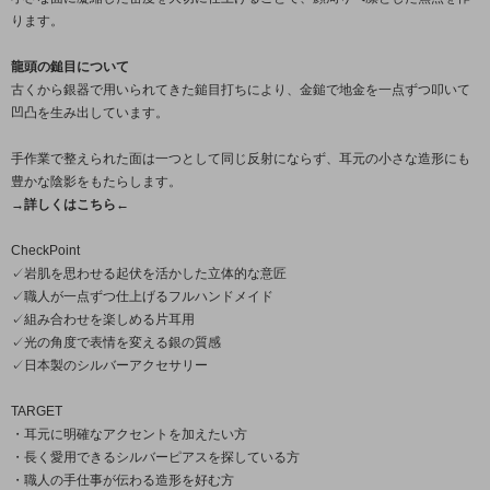
ります。
龍頭の鎚目について
古くから銀器で用いられてきた鎚目打ちにより、金鎚で地金を一点ずつ叩いて
凹凸を生み出しています。
手作業で整えられた面は一つとして同じ反射にならず、耳元の小さな造形にも
豊かな陰影をもたらします。
→詳しくはこちら←
CheckPoint
✓岩肌を思わせる起伏を活かした立体的な意匠
✓職人が一点ずつ仕上げるフルハンドメイド
✓組み合わせを楽しめる片耳用
✓光の角度で表情を変える銀の質感
✓日本製のシルバーアクセサリー
TARGET
・耳元に明確なアクセントを加えたい方
・長く愛用できるシルバーピアスを探している方
・職人の手仕事が伝わる造形を好む方