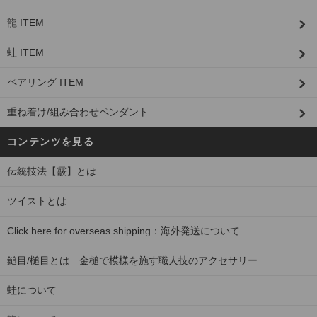
龍 ITEM
蛙 ITEM
ペアリング ITEM
重ね着け/組み合わせペンダント
コンテンツを見る
伝統技法【霰】とは
ツイストとは
Click here for overseas shipping：海外発送について
鎚目/槌目とは 金槌で模様を施す職人技のアクセサリー
蛙について