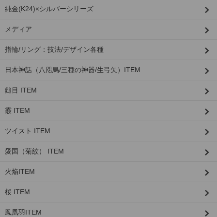
純金(K24)×シルバーシリーズ
メディア
指輪/リング：技法/デザイン各種
日本神話（八咫烏/三種の神器/生弓矢）ITEM
鎚目 ITEM
霰 ITEM
ツイスト ITEM
愛国（菊紋） ITEM
火焔ITEM
桜 ITEM
鳳凰羽ITEM