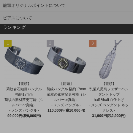
龍頭オリジナルポイントについて
ピアスについて
ランキング
1
2
3
【龍頭】
【龍頭】
【龍頭】
菊紋バングル 幅約17mm
菊紋岩石鎚目バングル
乱菊八咫烏フェザーペン
菊紋の素材変更可能（シ
幅約17mm
ダントトップ
ルバーor真鍮）
菊紋の素材変更可能（シ
half &half 白仕上げ
- メンズ バングル -
ルバーor真鍮）
- メンズ ペンダント ネッ
110,000円(税10,000円)
- メンズ バングル -
クレス -
99,000円(税9,000円)
31,900円(税2,900円)