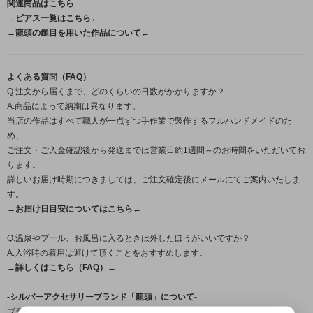
関連商品はこちら
→ピアス一覧はこちら←
→龍頭の鎚目を用いた作品について←
よくある質問（FAQ）
Q.注文から届くまで、どのくらいの日数がかかりますか？
A.商品によって納期は異なります。
当店の作品はすべて職人が一点ずつ手作業で製作するフルハンドメイドのた
め、
ご注文・ご入金確認後から発送までは営業日約1週間～のお時間をいただいてお
ります。
詳しいお届け時期につきましては、ご注文確定後にメールにてご案内いたしま
す。
→お届け日目安についてはこちら←
Q.温泉やプール、お風呂に入るときは外したほうがいいですか？
A.入浴時の着用は避けて頂くことをおすすめします。
→詳しくはこちら（FAQ）←
-シルバーアクセサリーブランド「龍頭」について-
ブランド名の「龍頭」とは梵鐘の最上部にある鐘を吊るす留め金の名。