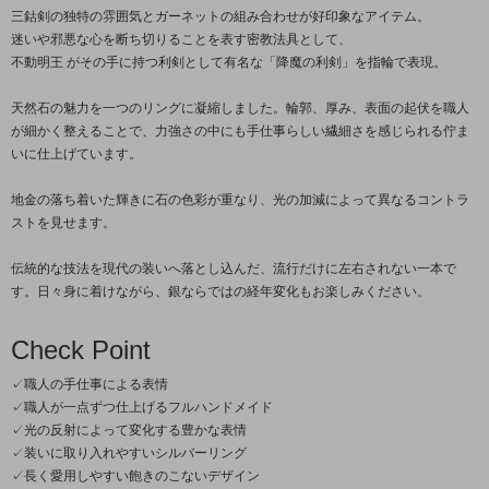
三鈷剣の独特の雰囲気とガーネットの組み合わせが好印象なアイテム。
迷いや邪悪な心を断ち切りることを表す密教法具として、
不動明王 がその手に持つ利剣として有名な「降魔の利剣」を指輪で表現。
天然石の魅力を一つのリングに凝縮しました。輪郭、厚み、表面の起伏を職人
が細かく整えることで、力強さの中にも手仕事らしい繊細さを感じられる佇ま
いに仕上げています。
地金の落ち着いた輝きに石の色彩が重なり、光の加減によって異なるコントラ
ストを見せます。
伝統的な技法を現代の装いへ落とし込んだ、流行だけに左右されない一本で
す。日々身に着けながら、銀ならではの経年変化もお楽しみください。
Check Point
✓職人の手仕事による表情
✓職人が一点ずつ仕上げるフルハンドメイド
✓光の反射によって変化する豊かな表情
✓装いに取り入れやすいシルバーリング
✓長く愛用しやすい飽きのこないデザイン