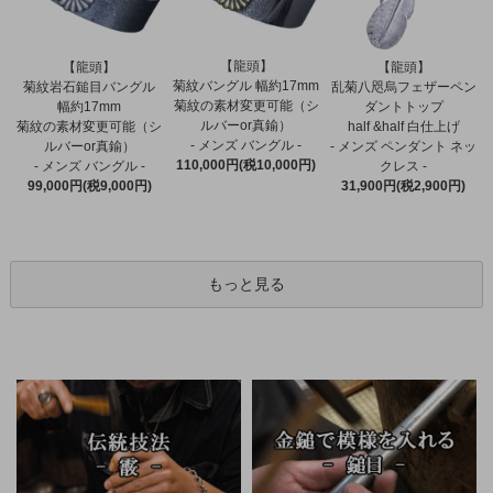
【龍頭】
【龍頭】
【龍頭】
菊紋バングル 幅約17mm
菊紋岩石鎚目バングル
乱菊八咫烏フェザーペン
菊紋の素材変更可能（シ
幅約17mm
ダントトップ
ルバーor真鍮）
菊紋の素材変更可能（シ
half &half 白仕上げ
- メンズ バングル -
ルバーor真鍮）
- メンズ ペンダント ネッ
110,000円(税10,000円)
- メンズ バングル -
クレス -
99,000円(税9,000円)
31,900円(税2,900円)
もっと見る