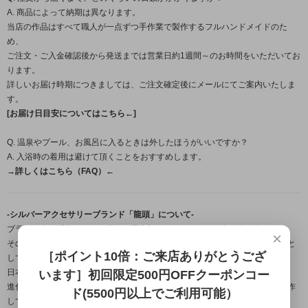
A. 商品によって納期は異なります。
当店の作品はすべて職人が一点ずつ手作業で製作するフルハンドメイドのた
め、
ご注文・ご入金確認後から発送までは営業日約1週間～のお時間をいただいてお
ります。
詳しいお届け時期につきましては、ご注文確定後にメールにてご案内いたしま
す。
[お届け日目安についてはこちら←]
Q. 温泉やプール、お風呂に入るときは外したほうがいいですか？
A. 入浴時の着用は避けて頂くことをおすすめします。
→詳しくはこちら（FAQ）←
-シルバーアクセサリーブランド「龍頭」について-
ブランド名の「龍頭」とは梵鐘の最上部にある鐘を吊るす留め金の名。
×
その良し悪しで鐘の風格さえも変えてしまう必要不可欠な大事な部分を由来と
［ポイント10倍：ご来店ありがとうござ
しており、
日本古来から受け継がれている銀器の伝統技法を用いながら、
います］初回限定500円OFFクーポンコー
進化する伝統をコンセプトに身に付ける者に独特の存在感を与える作品を製作
ド(5500円以上でご利用可能）
しております。