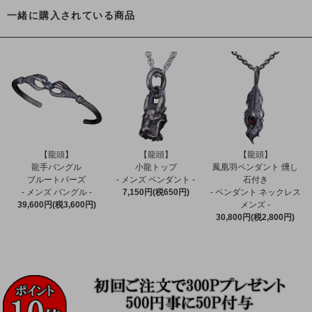
一緒に購入されている商品
【龍頭】
【龍頭】
【龍頭】
龍手バングル
小龍トップ
鳳凰羽ペンダント 燻し
ブルートパーズ
- メンズ ペンダント -
石付き
- メンズ バングル -
7,150円(税650円)
- ペンダント ネックレス
39,600円(税3,600円)
メンズ -
30,800円(税2,800円)