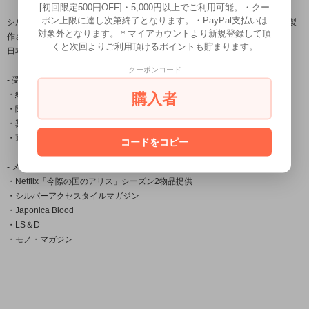
[初回限定500円OFF]・5,000円以上でご利用可能。・クー
ポン上限に達し次第終了となります。・PayPal支払いは
シルバーアクセサリー龍頭は数々の賞を受賞している「小平光嵐」によって製
対象外となります。＊マイアカウントより新規登録して頂
作され
くと次回よりご利用頂けるポイントも貯まります。
日本国内だけでなく海外の取引先でも販売されご愛用頂いております。
クーポンコード
- 受賞一覧 -
・経済産業大臣賞
購入者
・関東経済産業局長賞
・奨励賞
・東京銀器伝統工芸士会会長賞
コードをコピー
- メディア掲載 -
・Netflix「今際の国のアリス」シーズン2物品提供
・シルバーアクセスタイルマガジン
・Japonica Blood
・LS＆D
・モノ・マガジン