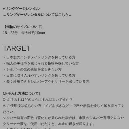
●リングゲージレンタル
→リングゲージレンタルについてはこちら←
【指輪のサイズについて】
18～28号 最大幅約10mm
TARGET
・日本製のハンドメイドリングを探している方
・職人の手仕事を感じられる指輪を探している方
・シルバーの光の表情を楽しみたい方
・日常に取り入れやすいリングを探している方
・長く愛用できるシルバーアクセサリーを探している方
[お手入れ方法について]
Q. お手入れはどのようにすればよいですか？
A. ご使用後は柔らかい布（メガネ拭きなど）で汗や皮脂を優しく拭き取ってく
ださい。
シルバー特有の変色（硫化）が見られた場合は、市販のシルバー専用クロスや
クリーナー液をご使用いただくと、本来の輝きが戻ります。