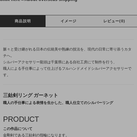
商品説明
イメージ
レビュー(0)
脈々と受け継がれる日本の伝統美や熟練の技法を、現代の日常に寄り添うカタ
チへ。
シルバーアクセサリー龍頭は千葉県にある自社工房にて制作を行う、
職人による手仕事によって仕上げるフルハンドメイドシルバーアクセサリーで
す。
三鈷剣リング ガーネット
職人の手仕事による表情を生かした、職人仕立てのシルバーリング
PRODUCT
この作品について
金剛剣である三鈷剣の指輪になります。