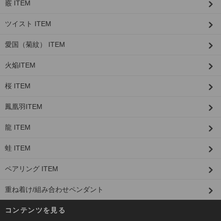
霰 ITEM
ツイスト ITEM
愛国（菊紋） ITEM
火焔ITEM
桜 ITEM
鳳凰羽ITEM
龍 ITEM
蛙 ITEM
ペアリング ITEM
重ね着け/組み合わせペンダント
コンテンツを見る