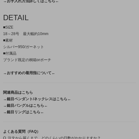
→お手入れ方法詳しくはこちら←
DETAIL
■SIZE
18～28号 最大幅約10mm
■素材
シルバー950/ガーネット
■付属品
ブランド既定の桐箱orポーチ
→おすすめの着用指について←
関連商品はこちら
→鎚目ペンダント/ネックレスはこちら←
→鎚目バングルはこちら←
→鎚目リングはこちら←
よくある質問（FAQ）
Q. 注文から届くまで、どのくらいの日数がかかりますか？