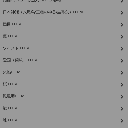
日本神話（八咫烏/三種の神器/生弓矢）ITEM
鎚目 ITEM
霰 ITEM
ツイスト ITEM
愛国（菊紋） ITEM
火焔ITEM
桜 ITEM
鳳凰羽ITEM
龍 ITEM
蛙 ITEM