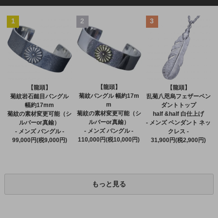
1
2
3
【龍頭】
【龍頭】
【龍頭】
菊紋バングル 幅約17m
菊紋岩石鎚目バングル
乱菊八咫烏フェザーペン
m
幅約17mm
ダントトップ
菊紋の素材変更可能（シ
菊紋の素材変更可能（シ
half &half 白仕上げ
ルバーor真鍮）
ルバーor真鍮）
- メンズ ペンダント ネッ
- メンズ バングル -
- メンズ バングル -
クレス -
110,000円(税10,000円)
99,000円(税9,000円)
31,900円(税2,900円)
もっと見る