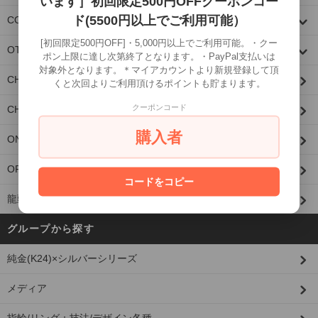
います］初回限定500円OFFクーポンコー
ド(5500円以上でご利用可能）
COLLABORATION
[初回限定500円OFF]・5,000円以上でご利用可能。・クー
OTHER
ポン上限に達し次第終了となります。・PayPal支払いは
対象外となります。＊マイアカウントより新規登録して頂
CHAIN PARTS/CUSTOM PARTS
くと次回よりご利用頂けるポイントも貯まります。
クーポンコード
CHAIN
購入者
ONE MAKE ITEM
OPTION
コードをコピー
龍頭限定
グループから探す
純金(K24)×シルバーシリーズ
メディア
指輪/リング：技法/デザイン各種