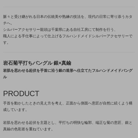
脈々と受け継がれる日本の伝統美や熟練の技法を、現代の日常に寄り添うカタ
チへ。
シルバーアクセサリー龍頭は千葉県にある自社工房にて制作を行う、
職人による手仕事によって仕上げるフルハンドメイドシルバーアクセサリーで
す。
岩石菊平打ちバングル 銀×真鍮
岩肌を思わせる起伏を手首に沿う銀の造形へ仕立てたフルハンドメイドバング
ル
PRODUCT
手首を動かしたときの見え方を考え、正面から側面へ意匠が自然に続くよう構
成しています。
岩肌を思わせる起伏を主題とし、平打ちの明快な輪郭、端正な菊の意匠、銀と
真鍮の色彩差を重ねています。