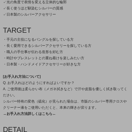
✓光の角度で表情を変える立体的な輪郭
✓長く使うほど馴染むシルバーの質感
✓日本製のシルバーアクセサリー
TARGET
・手元の主役になるバングルを探している方
・長く愛用できるシルバーアクセサリーを探している方
・職人の手仕事が伝わる造形を好む方
・時計やブレスレットとの重ね着けを楽しみたい方
・日本製・ハンドメイドアクセサリーが好きな方
[お手入れ方法について]
Q. お手入れはどのようにすればよいですか？
A. ご使用後は柔らかい布（メガネ拭きなど）で汗や皮脂を優しく拭き取ってく
ださい。
シルバー特有の変色（硫化）が見られた場合は、市販のシルバー専用クロスや
クリーナー液をご使用いただくと、本来の輝きが戻ります。
→お手入れ方法詳しくはこちら←
DETAIL