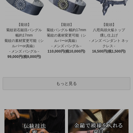
【龍頭】
【龍頭】
【龍頭】
菊紋バングル 幅約17mm
菊紋岩石鎚目バングル
八咫烏頭火焔トップ
菊紋の素材変更可能（シ
幅約17mm
燻し仕上げ
ルバーor真鍮）
菊紋の素材変更可能（シ
- メンズ ペンダント ネッ
- メンズ バングル -
ルバーor真鍮）
クレス -
110,000円(税10,000円)
- メンズ バングル -
16,500円(税1,500円)
99,000円(税9,000円)
もっと見る