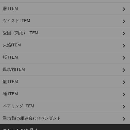
霰 ITEM
ツイスト ITEM
愛国（菊紋） ITEM
火焔ITEM
桜 ITEM
鳳凰羽ITEM
龍 ITEM
蛙 ITEM
ペアリング ITEM
重ね着け/組み合わせペンダント