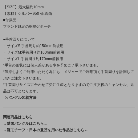
【SIZE】最大幅約10mm
【素材】シルバー950 菊:真鍮
■付属品
ブランド既定の桐箱orポーチ
●手首回りについて
・サイズS:手首周り約150mm前後用
・サイズM:手首周り約160mm前後用
・サイズL:手首周り約170mm前後用
*手首の形状には個人差がある事を予めご了承下さいませ。
*気持ちよくご利用いただく為にも、メジャーでご利用頂く手首周りを計測して
頂きご注文下さいませ。
*手首周りサイズに合わせて受注生産となりますのでご注文後のキャンセル、返
品は不可となります。
⇒バングル装着方法
関連商品はこちら
→愛国バングルはこちら←
→龍モチーフ・日本の意匠を用いた作品はこちら←