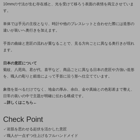
10mmの寸法が生む存在感と、光を受けて移ろう表面の表情を両立させていま
す。
単体では手元の主役となり、時計や他のブレスレットと合わせた際には造形の
違いが装いへ奥行きを加えます。
手首の曲線と意匠の流れが重なることで、見る方向ごとに異なる奥行きが現れ
ます。
日本の意匠について
菊紋、八咫烏、君が代、喜平など、商品ごとに異なる日本の意匠や力強い造形
を、職人の彫りと鍛造によって手首に沿う形へ仕立てています。
象徴を並べるだけでなく、地金の厚み、余白、金や真鍮との色彩差まで整え、
日常の装いの中で主題が明確に伝わる構成です。
→詳しくはこちら←
Check Point
✓岩肌を思わせる起伏を活かした意匠
✓職人が一点ずつ仕上げるフルハンドメイド