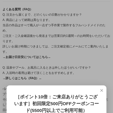
よくある質問（FAQ）
Q. 注文から届くまで、どのくらいの日数がかかりますか？
A. 商品によって納期は異なります。
当店の作品はすべて職人が一点ずつ手作業で製作するフルハンドメイドのた
め、
ご注文・ご入金確認後から発送までは営業日約1週間～のお時間をいただいてお
ります。
詳しいお届け時期につきましては、ご注文確定後にメールにてご案内いたしま
す。
→お届け日目安についてはこちら←
Q. 温泉やプール、お風呂に入るときは外したほうがいいですか？
A. 入浴時の着用は避けて頂くことをおすすめします。
→詳しくはこちら（FAQ）←
×
-シルバーアクセサリーブランド「龍頭」について-
ブランド名の「龍頭」とは梵鐘の最上部にある鐘を吊るす留め金の名。
［ポイント10倍：ご来店ありがとうござ
その良し悪しで鐘の風格さえも変えてしまう必要不可欠な大事な部分を由来と
います］初回限定500円OFFクーポンコー
しており、
ド(5500円以上でご利用可能）
日本古来から受け継がれている銀器の伝統技法を用いながら、