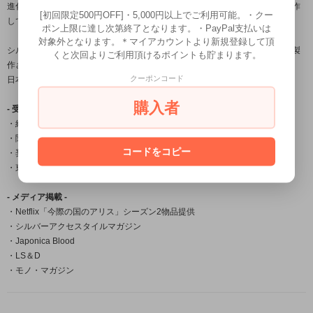
進化する伝統をコンセプトに身に付ける者に独特の存在感を与える作品を製作
[初回限定500円OFF]・5,000円以上でご利用可能。・クー
しております。
ポン上限に達し次第終了となります。・PayPal支払いは
対象外となります。＊マイアカウントより新規登録して頂
シルバーアクセサリー龍頭は数々の賞を受賞している「小平光嵐」によって製
くと次回よりご利用頂けるポイントも貯まります。
作され
クーポンコード
日本国内だけでなく海外の取引先でも販売されご愛用頂いております。
購入者
- 受賞一覧 -
・経済産業大臣賞
・関東経済産業局長賞
コードをコピー
・奨励賞
・東京銀器伝統工芸士会会長賞
- メディア掲載 -
・Netflix「今際の国のアリス」シーズン2物品提供
・シルバーアクセスタイルマガジン
・Japonica Blood
・LS＆D
・モノ・マガジン