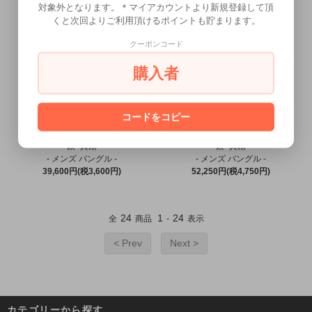
対象外となります。＊マイアカウントより新規登録して頂
くと次回よりご利用頂けるポイントも貯まります。
クーポンコード
購入者
コードをコピー
【龍頭】
【龍頭】
岩石菊平打ちバングル
岩石菊平打ちバングル
銀×真鍮
銀×真鍮
- メンズ バングル -
- メンズ バングル -
39,600円(税3,600円)
52,250円(税4,750円)
24
1
24
全
商品
-
表示
< Prev
Next >
カテゴリーから探す