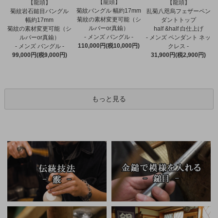
【龍頭】
【龍頭】
【龍頭】
菊紋バングル 幅約17mm
菊紋岩石鎚目バングル
乱菊八咫烏フェザーペン
菊紋の素材変更可能（シ
幅約17mm
ダントトップ
ルバーor真鍮）
菊紋の素材変更可能（シ
half &half 白仕上げ
- メンズ バングル -
ルバーor真鍮）
- メンズ ペンダント ネッ
110,000円(税10,000円)
- メンズ バングル -
クレス -
99,000円(税9,000円)
31,900円(税2,900円)
もっと見る