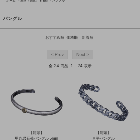
ホーム
>
愛国（菊紋） ITEM
>
バングル
バングル
おすすめ順
価格順
新着順
< Prev
Next >
24
1
24
全
商品
-
表示
【龍頭】
【龍頭】
甲丸岩石菊バングル 5mm
喜平バングル