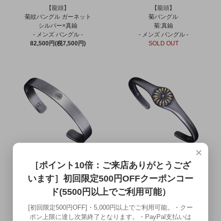
【龍頭】
【龍頭】
菊紋バングル ガーネット
菊バングル
シルバー×真鍮
菊:真鍮
- メンズ バングル -
- メンズ バングル -
82,500円(税7,500円)
SOLD OUT
×
【龍頭】
【龍頭】
［ポイント10倍：ご来店ありがとうござ
菊紋平打ちバングル
菊紋バングル
- メンズ バングル -
- メンズ バングル -
います］初回限定500円OFFクーポンコー
33,550円(税3,050円)
47,300円(税4,300円)
ド(5500円以上でご利用可能）
[初回限定500円OFF]・5,000円以上でご利用可能。・クー
ポン上限に達し次第終了となります。・PayPal支払いは