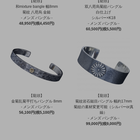
【龍頭】
【龍頭】
和mixture bangle 幅8mm
双八咫烏菊紋バングル
菊紋 八咫烏 金鎚
白仕上げ
- メンズ バングル -
シルバー×K18
48,950円(税4,450円)
- メンズ バングル -
60,500円(税5,500円)
【龍頭】
【龍頭】
金菊乱菊平打ちバングル 8mm
菊紋岩石鎚目バングル 幅約17mm
- メンズ バングル -
菊紋の素材変更可能（シルバーor真
56,100円(税5,100円)
鍮）
- メンズ バングル -
99,000円(税9,000円)