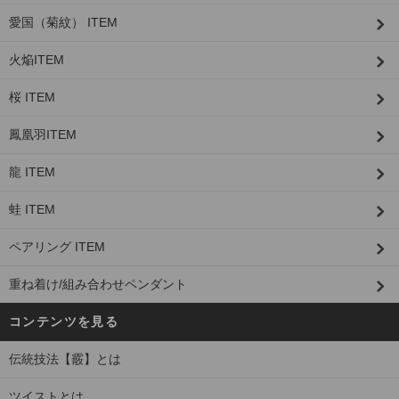
愛国（菊紋） ITEM
火焔ITEM
桜 ITEM
鳳凰羽ITEM
龍 ITEM
蛙 ITEM
ペアリング ITEM
重ね着け/組み合わせペンダント
コンテンツを見る
伝統技法【霰】とは
ツイストとは