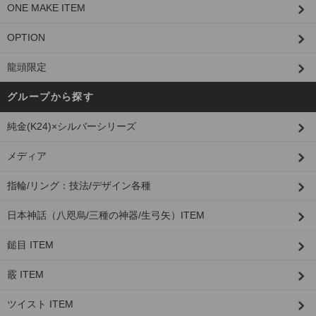
ONE MAKE ITEM
OPTION
龍頭限定
グループから探す
純金(K24)×シルバーシリーズ
メディア
指輪/リング：技法/デザイン各種
日本神話（八咫烏/三種の神器/生弓矢）ITEM
鎚目 ITEM
霰 ITEM
ツイスト ITEM