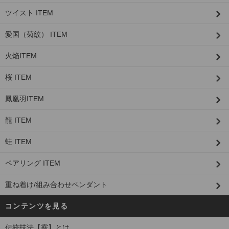
ツイスト ITEM
愛国（菊紋） ITEM
火焔ITEM
桜 ITEM
鳳凰羽ITEM
龍 ITEM
蛙 ITEM
ペアリング ITEM
重ね着け/組み合わせペンダント
コンテンツを見る
伝統技法【霰】とは