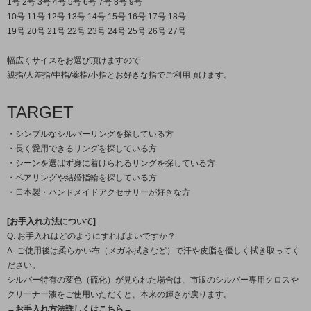
1号 2号 3号 4号 5号 6号 7号 8号 9号
10号 11号 12号 13号 14号 15号 16号 17号 18号
19号 20号 21号 22号 23号 24号 25号 26号 27号
幅広くサイスをお選び頂けますので
親指/人差指/中指/薬指/小指とお好きな指でご利用頂けます。
TARGET
・シンプルなシルバーリングを探している方
・長く愛用できるリングを探している方
・シーンを選ばず身に着けられるリングを探している方
・ペアリングや結婚指輪を探している方
・日本製・ハンドメイドアクセサリーが好きな方
[お手入れ方法について]
Q. お手入れはどのようにすればよいですか？
A. ご使用後は柔らかい布（メガネ拭きなど）で汗や皮脂を優しく拭き取ってく
ださい。
シルバー特有の変色（硫化）が見られた場合は、市販のシルバー専用クロスや
クリーナー液をご使用いただくと、本来の輝きが戻ります。
→お手入れ方法詳しくはこちら←