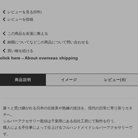
レビューを見る(0件)
レビューを投稿
この商品を友達に教える
納期についてなどこの商品について問い合わせる
買い物を続ける
click here→
About overseas shipping
商品説明
イメージ
レビュー(0)
脈々と受け継がれる日本の伝統美や熟練の技法を、現代の日常に寄り添うカタ
チへ。
シルバーアクセサリー龍頭は千葉県にある自社工房にて制作を行う、
職人による手仕事によって仕上げるフルハンドメイドシルバーアクセサリーで
す。