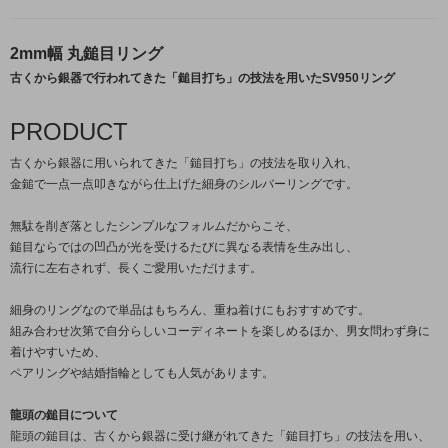
2mm幅 丸鎚目リング
古くから銀器で行われてきた「鎚目打ち」の技法を用いたSV950リング
PRODUCT
古くから銀器に用いられてきた「鎚目打ち」の技法を取り入れ、
金鎚で一点一点叩きながら仕上げた細身のシルバーリングです。
無駄を削ぎ落としたシンプルなフォルムだからこそ、
鎚目ならではの凹凸が光を受けるたびに異なる表情を生み出し、
流行に左右されず、長くご愛用いただけます。
細身のリングなので単品はもちろん、重ね着けにもおすすめです。
組み合わせ次第で自分らしいコーディネートを楽しめるほか、男女問わず身に
着けやすいため、
ペアリングや結婚指輪としても人気があります。
龍頭の鎚目について
龍頭の鎚目は、古くから銀器に受け継がれてきた「鎚目打ち」の技法を用い、