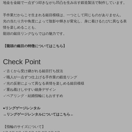
地金を金鎚で一点ずつ叩きながら凹凸を生み出す鍛造製法で制作しています。
手作業だからこそ生まれる鎚目模様は、一つとして同じものがありません。
光の当たり方や角度によって陰影や輝きが変化し、身に着けるたびに異なる表
情を楽しめることも、
龍頭の鎚目リングならではの魅力です。
【龍頭の鎚目の特徴についてはこちら】
Check Point
✓古くから受け継がれる鎚目打ち技法
✓職人が一点ずつ仕上げる手作業の鍛造リング
✓光の反射によって異なる表情を楽しめる鎚目模様
✓重ね着けしやすい細身デザイン
✓ペアリング・結婚指輪にもおすすめ
●リングゲージレンタル
→リングゲージレンタルについてはこちら←
【指輪のサイズについて】