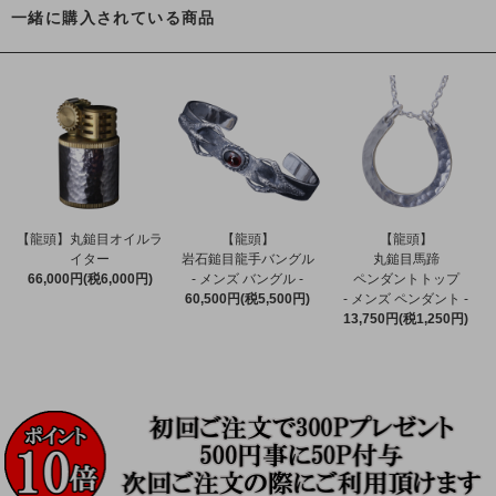
一緒に購入されている商品
【龍頭】丸鎚目オイルラ
【龍頭】
【龍頭】
イター
岩石鎚目龍手バングル
丸鎚目馬蹄
66,000円(税6,000円)
- メンズ バングル -
ペンダントトップ
60,500円(税5,500円)
- メンズ ペンダント -
13,750円(税1,250円)