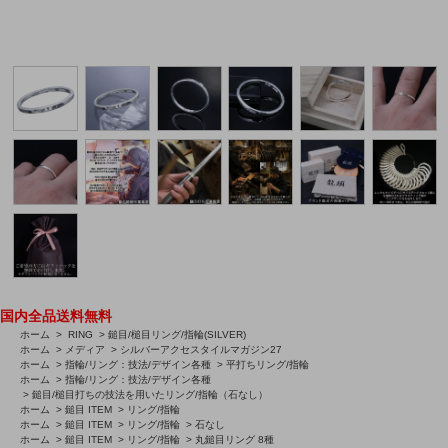
国内全品送料無料
ホーム
>
RING
>
鎚目/槌目リング/指輪(SILVER)
ホーム
>
メディア
>
シルバーアクセスタイルマガジン27
ホーム
>
指輪/リング：技法/デザイン各種
>
平打ちリング/指輪
ホーム
>
指輪/リング：技法/デザイン各種
>
鎚目/槌目打ちの技法を用いたリング/指輪（石なし）
ホーム
>
鎚目 ITEM
>
リング/指輪
ホーム
>
鎚目 ITEM
>
リング/指輪
>
石なし
ホーム
>
鎚目 ITEM
>
リング/指輪
>
丸鎚目リング 8種