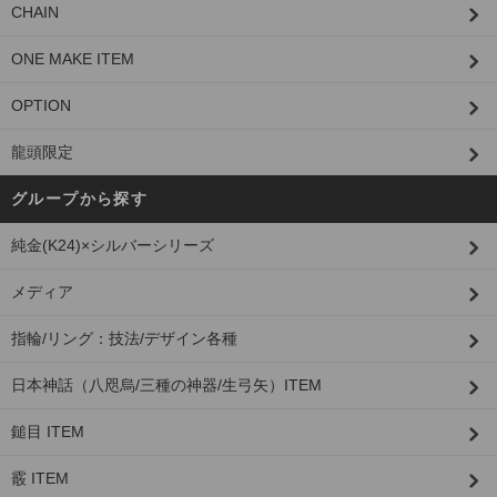
CHAIN
ONE MAKE ITEM
OPTION
龍頭限定
グループから探す
純金(K24)×シルバーシリーズ
メディア
指輪/リング：技法/デザイン各種
日本神話（八咫烏/三種の神器/生弓矢）ITEM
鎚目 ITEM
霰 ITEM