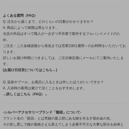
よくある質問（FAQ）
Q. 注文から届くまで、どのくらいの日数がかかりますか？
A. 商品によって納期は異なります。
当店の作品はすべて職人が一点ずつ手作業で製作するフルハンドメイドのた
め、
ご注文・ご入金確認後から発送までは営業日約1週間～のお時間をいただいてお
ります。
詳しいお届け時期につきましては、ご注文確定後にメールにてご案内いたしま
す。
[お届け日目安についてはこちら←]
Q. 温泉やプール、お風呂に入るときは外したほうがいいですか？
A. 入浴時の着用は避けて頂くことをおすすめします。
→詳しくはこちら（FAQ）←
-シルバーアクセサリーブランド「龍頭」について-
ブランド名の「龍頭」とは梵鐘の最上部にある鐘を吊るす留め金の名。
その良し悪しで鐘の風格さえも変えてしまう必要不可欠な大事な部分を由来と