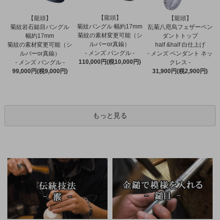
【龍頭】
【龍頭】
【龍頭】
菊紋バングル 幅約17mm
菊紋岩石鎚目バングル
乱菊八咫烏フェザーペン
菊紋の素材変更可能（シ
幅約17mm
ダントトップ
ルバーor真鍮）
菊紋の素材変更可能（シ
half &half 白仕上げ
- メンズ バングル -
ルバーor真鍮）
- メンズ ペンダント ネッ
110,000円(税10,000円)
- メンズ バングル -
クレス -
99,000円(税9,000円)
31,900円(税2,900円)
もっと見る