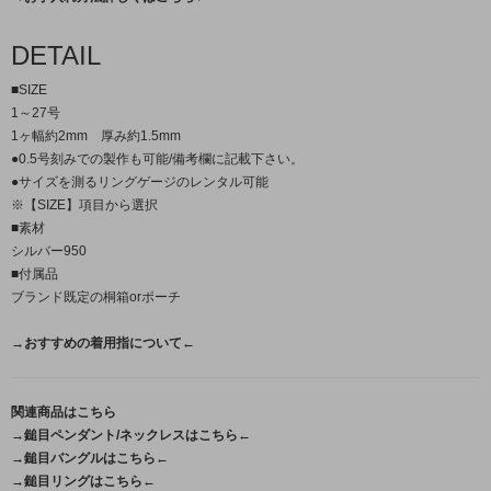
DETAIL
■SIZE
1～27号
1ヶ幅約2mm 厚み約1.5mm
●0.5号刻みでの製作も可能/備考欄に記載下さい。
●サイズを測るリングゲージのレンタル可能
※【SIZE】項目から選択
■素材
シルバー950
■付属品
ブランド既定の桐箱orポーチ
→おすすめの着用指について←
関連商品はこちら
→鎚目ペンダント/ネックレスはこちら←
→鎚目バングルはこちら←
→鎚目リングはこちら←