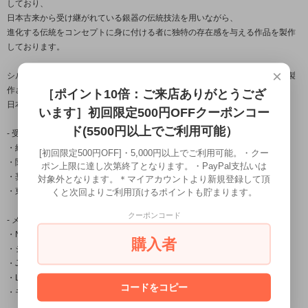
しており、
日本古来から受け継がれている銀器の伝統技法を用いながら、
進化する伝統をコンセプトに身に付ける者に独特の存在感を与える作品を製作
しております。
×
シルバーアクセサリー龍頭は数々の賞を受賞している「小平光嵐」によって製
作され
［ポイント10倍：ご来店ありがとうござ
日本国内だけでなく海外の取引先でも販売されご愛用頂いております。
います］初回限定500円OFFクーポンコー
ド(5500円以上でご利用可能）
- 受賞一覧 -
・経済産業大臣賞
[初回限定500円OFF]・5,000円以上でご利用可能。・クー
・関東経済産業局長賞
ポン上限に達し次第終了となります。・PayPal支払いは
・奨励賞
対象外となります。＊マイアカウントより新規登録して頂
くと次回よりご利用頂けるポイントも貯まります。
・東京銀器伝統工芸士会会長賞
クーポンコード
- メディア掲載 -
・Netflix「今際の国のアリス」シーズン2物品提供
購入者
・シルバーアクセスタイルマガジン
・Japonica Blood
・LS＆D
コードをコピー
・モノ・マガジン