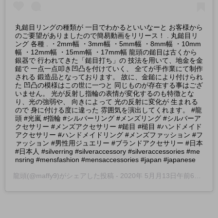
丸鎚目リングの種類が 一目でわかるといいなーと お客様から
のご要望がありましたので簡易動画をリリース！ . 丸鎚目リ
ング 各種 . ・2mm幅 ・3mm幅 ・5mm幅 ・8mm幅 ・10mm
幅 ・12mm幅 ・15mm幅 ・17mm幅 龍頭の鎚目は古くから
銀器で 行われてきた「鎚目打ち」の 技法を用いて、地金を金
鎚で 一点一点叩き凹凸を付けていく、 全てが手作業にて制作
される 鍛造品となっております。 故に、金鎚により付けられ
た 凹凸の模様はこの世に一つと 同じものが存在する事はござ
いません。 光が反射し指輪の表情が変化するのも特徴とな
り、光の強弱や、 向きによって 光の反射に変化が 生まれる
ので 身に付ける度に違った 雰囲気を演出してくれます。 #龍
頭 #光嵐 #指輪 #シルバーリング #メンズリング #シルバーア
クセサリー #メンズアクセサリー #鎚目 #槌目 #ハンドメイド
アクセサリー #ハンドメイドリング #メンズファッション #フ
ァッション #男性用ジュエリー #ブランドアクセサリー #日本
#日本人 #silverring #silveraccessory #silveraccessories #me
nsring #mensfashion #mensaccessories #japan #japanese
龍頭
(@maffy9)がシェアした投稿 -
2020年 5月月13日午前6時35分PDT