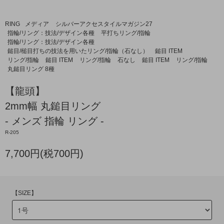
RING
メディア
シルバーアクセスタイルマガジン27
指輪/リング：技法/デザイン各種
平打ちリング/指輪
指輪/リング：技法/デザイン各種
鎚目/槌目打ちの技法を用いたリング/指輪（石なし）
鎚目 ITEM
リング/指輪
鎚目 ITEM
リング/指輪
石なし
鎚目 ITEM
リング/指輪
丸鎚目リング 8種
【龍頭】
2mm幅 丸鎚目リング
- メンズ 指輪 リング -
R-205
7,700円(税700円)
【SIZE】