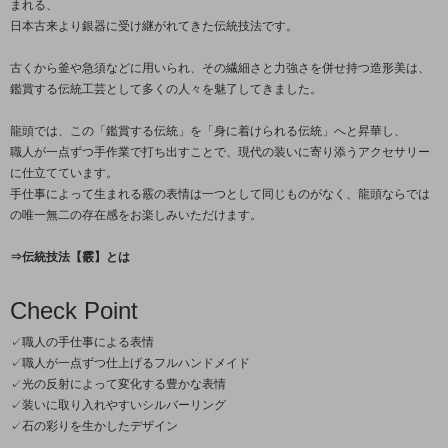
まれる、
日本古来より銀器に受け継がれてきた伝統技法です。
古くから釜や急須などに用いられ、その繊細さと力強さを併せ持つ造形美は、
鑑賞する伝統工芸として多くの人々を魅了してきました。
龍頭では、この「鑑賞する伝統」を「身に着けられる伝統」へと昇華し、
職人が一点ずつ手作業で打ち出すことで、現代の装いに寄り添うアクセサリー
に仕立てています。
手仕事によって生まれる霰の表情は一つとして同じものがなく、龍頭ならでは
の唯一無二の存在感をお楽しみいただけます。
⇒伝統技法【霰】とは
Check Point
✓職人の手仕事による表情
✓職人が一点ずつ仕上げるフルハンドメイド
✓光の反射によって変化する豊かな表情
✓装いに取り入れやすいシルバーリング
✓石の彩りを生かしたデザイン