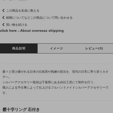
この商品を友達に教える
納期についてなどこの商品について問い合わせる
買い物を続ける
click here→
About overseas shipping
商品説明
イメージ
レビュー(0)
脈々と受け継がれる日本の伝統美や熟練の技法を、現代の日常に寄り添うカタ
チへ。
シルバーアクセサリー龍頭は千葉県にある自社工房にて制作を行う、
職人による手仕事によって仕上げるフルハンドメイドシルバーアクセサリーで
す。
霰十字リング 石付き