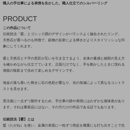
職人の手仕事による表情を生かした、職人仕立てのシルバーリング
PRODUCT
この作品について
伝統技法「霰」とゴシック調のデザインがバランスよく融合されたリング。
天然石が選べるのも特徴で、鉱物の反射による輝きがよりスタイリッシュな印
象にしてくれます。
霰と天然石と十字の意匠が互いを引き立てるよう、全体の量感と細部の見え方
を確かめながら仕立てています。正面だけでなく、手を動かしたときに現れる
側面の陰影まで含めて楽しめるデザインです。
地金の落ち着いた輝きに石の色彩が重なり、光の加減によって異なるコントラ
ストを見せます。
受注後に一点ずつ製作するため、手仕事の跡や表情にはわずかな個体差があり
ます。それは量産品にはない、その方だけの作品である証でもあります。
伝統技法【霰】とは
鏨（たがね）を使い、金属の表面に一粒ずつ突起を幾重にも打ち出すことで生