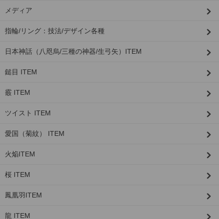
メディア
指輪/リング：技法/デザイン各種
日本神話（八咫烏/三種の神器/生弓矢）ITEM
鎚目 ITEM
霰 ITEM
ツイスト ITEM
愛国（菊紋） ITEM
火焔ITEM
桜 ITEM
鳳凰羽ITEM
龍 ITEM