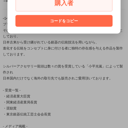
→詳しくはこちら（FAQ）←
購入者
-シルバーアクセサリーブランド「龍頭」について-
コードをコピー
ブランド名の「龍頭」とは梵鐘の最上部にある鐘を吊るす留め金の名。
その良し悪しで鐘の風格さえも変えてしまう必要不可欠な大事な部分を由来と
しており、
日本古来から受け継がれている銀器の伝統技法を用いながら、
進化する伝統をコンセプトに身に付ける者に独特の存在感を与える作品を製作
しております。
シルバーアクセサリー龍頭は数々の賞を受賞している「小平光嵐」によって製
作され
日本国内だけでなく海外の取引先でも販売されご愛用頂いております。
- 受賞一覧 -
・経済産業大臣賞
・関東経済産業局長賞
・奨励賞
・東京銀器伝統工芸士会会長賞
- メディア掲載 -