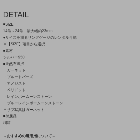
DETAIL
■SIZE
14号～24号 最大幅約23mm
●サイズを測るリングゲージのレンタル可能
※【SIZE】項目から選択
■素材
シルバー950
■天然石選択
・ガーネット
・ブルートパーズ
・アメジスト
・ペリドット
・レインボームーンストーン
・ブルーレインボームーンストーン
＊サブ写真はガーネット
■付属品
桐箱
→おすすめの着用指について←