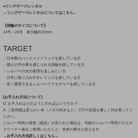
●リングゲージレンタル
→リングゲージレンタルについてはこちら←
【指輪のサイズについて】
14号～24号 最大幅約23mm
TARGET
・日本製のハンドメイドリングを探している方
・職人の手仕事を感じられる指輪を探している方
・シルバーの光の表情を楽しみたい方
・日常に取り入れやすいリングを探している方
・長く愛用できるシルバーアクセサリーを探している方
[お手入れ方法について]
Q. お手入れはどのようにすればよいですか？
A. ご使用後は柔らかい布（メガネ拭きなど）で汗や皮脂を優しく拭き取ってく
ださい。
シルバー特有の変色（硫化）が見られた場合は、市販のシルバー専用クロスや
クリーナー液をご使用いただくと、本来の輝きが戻ります。
→お手入れ方法詳しくはこちら←