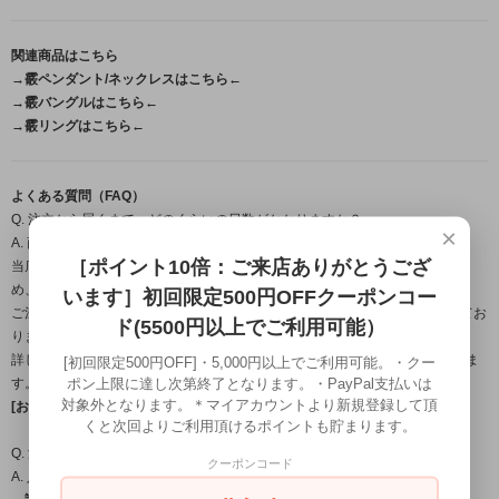
関連商品はこちら
→霰ペンダント/ネックレスはこちら←
→霰バングルはこちら←
→霰リングはこちら←
よくある質問（FAQ）
Q. 注文から届くまで、どのくらいの日数がかかりますか？
×
A. 商品によって納期は異なります。
［ポイント10倍：ご来店ありがとうござ
当店の作品はすべて職人が一点ずつ手作業で製作するフルハンドメイドのた
め、
います］初回限定500円OFFクーポンコー
ご注文・ご入金確認後から発送までは営業日約1週間～のお時間をいただいてお
ド(5500円以上でご利用可能）
ります。
詳しいお届け時期につきましては、ご注文確定後にメールにてご案内いたしま
[初回限定500円OFF]・5,000円以上でご利用可能。・クー
ポン上限に達し次第終了となります。・PayPal支払いは
す。
対象外となります。＊マイアカウントより新規登録して頂
[お届け日目安についてはこちら←]
くと次回よりご利用頂けるポイントも貯まります。
Q. 温泉やプール、お風呂に入るときは外したほうがいいですか？
クーポンコード
A. 入浴時の着用は避けて頂くことをおすすめします。