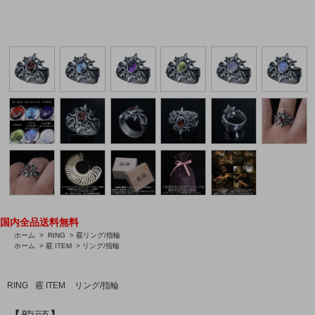
国内全品送料無料
ホーム
>
RING
>
霰リング/指輪
ホーム
>
霰 ITEM
>
リング/指輪
RING
霰 ITEM
リング/指輪