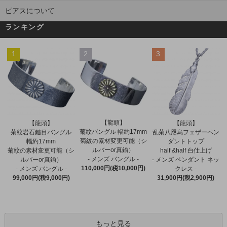
ピアスについて
ランキング
1
2
3
【龍頭】
【龍頭】
【龍頭】
菊紋バングル 幅約17mm
菊紋岩石鎚目バングル
乱菊八咫烏フェザーペン
菊紋の素材変更可能（シ
幅約17mm
ダントトップ
ルバーor真鍮）
菊紋の素材変更可能（シ
half &half 白仕上げ
- メンズ バングル -
ルバーor真鍮）
- メンズ ペンダント ネッ
110,000円(税10,000円)
- メンズ バングル -
クレス -
99,000円(税9,000円)
31,900円(税2,900円)
もっと見る