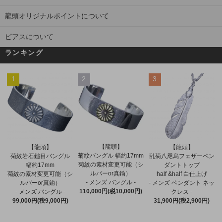
龍頭オリジナルポイントについて
ピアスについて
ランキング
1
2
3
【龍頭】
【龍頭】
【龍頭】
菊紋バングル 幅約17mm
菊紋岩石鎚目バングル
乱菊八咫烏フェザーペン
菊紋の素材変更可能（シ
幅約17mm
ダントトップ
ルバーor真鍮）
菊紋の素材変更可能（シ
half &half 白仕上げ
- メンズ バングル -
ルバーor真鍮）
- メンズ ペンダント ネッ
110,000円(税10,000円)
- メンズ バングル -
クレス -
99,000円(税9,000円)
31,900円(税2,900円)