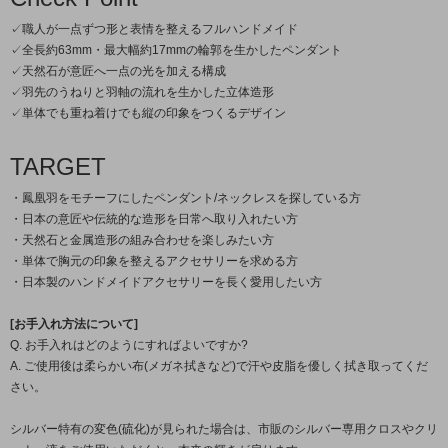
✓職人が一点ずつ形と表情を整えるフルハンドメイド
✓全長約63mm・最大幅約17mmの輪郭を生かしたペンダント
✓天然石が意匠へ一点の光を加える構成
✓羽先のうねりと羽軸の流れを生かした立体造形
✓単体でも重ね着けでも縦の印象をつくるデザイン
TARGET
・鳳凰羽をモチーフにしたペンダント/ネックレスを探している方
・日本の意匠や伝統的な造形を日常へ取り入れたい方
・天然石と金属造形の組み合わせを楽しみたい方
・単体で胸元の印象を整えるアクセサリーを求める方
・日本製のハンドメイドアクセサリーを長く愛用したい方
[お手入れ方法について]
Q. お手入れはどのようにすればよいですか?
A. ご使用後は柔らかい布(メガネ拭きなど)で汗や皮脂を優しく拭き取ってくだ
さい。
シルバー特有の変色(硫化)が見られた場合は、市販のシルバー専用クロスやクリ