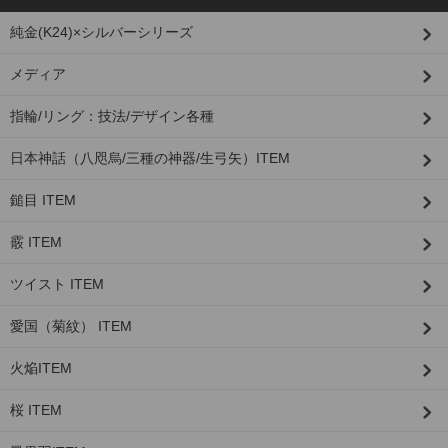
純金(K24)×シルバーシリーズ
メディア
指輪/リング：技法/デザイン各種
日本神話（八咫烏/三種の神器/生弓矢）ITEM
鎚目 ITEM
霰 ITEM
ツイスト ITEM
愛国（菊紋） ITEM
火焔ITEM
桜 ITEM