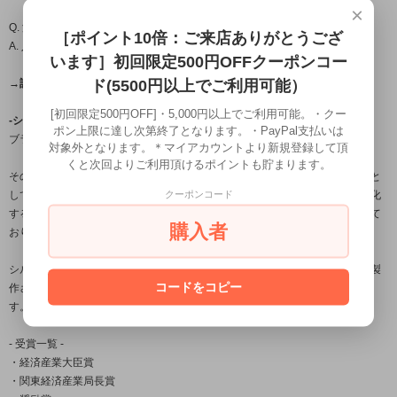
×
Q. 温泉やプール、お風呂に入るときは外したほうがいいですか?
［ポイント10倍：ご来店ありがとうござ
A. 入浴時の着用は避けて頂くことをおすすめします。
います］初回限定500円OFFクーポンコー
ド(5500円以上でご利用可能）
→詳しくはこちら(FAQ)←
[初回限定500円OFF]・5,000円以上でご利用可能。・クー
-シルバーアクセサリーブランド「龍頭」について-
ポン上限に達し次第終了となります。・PayPal支払いは
ブランド名の「龍頭」とは梵鐘の最上部にある鐘を吊るす留め金の名。
対象外となります。＊マイアカウントより新規登録して頂
くと次回よりご利用頂けるポイントも貯まります。
その良し悪しで鐘の風格さえも変えてしまう必要不可欠な大事な部分を由来と
クーポンコード
しており、日本古来から受け継がれている銀器の伝統技法を用いながら、進化
する伝統をコンセプトに身に付ける者に独特の存在感を与える作品を製作して
購入者
おります。
シルバーアクセサリー龍頭は数々の賞を受賞している「小平光嵐」によって製
コードをコピー
作され、日本国内だけでなく海外の取引先でも販売されご愛用頂いておりま
す。
- 受賞一覧 -
・経済産業大臣賞
・関東経済産業局長賞