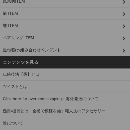
鳳凰羽ITEM
龍 ITEM
蛙 ITEM
ペアリング ITEM
重ね着け/組み合わせペンダント
コンテンツを見る
伝統技法【霰】とは
ツイストとは
Click here for overseas shipping：海外発送について
鎚目/槌目とは 金槌で模様を施す職人技のアクセサリー
蛙について