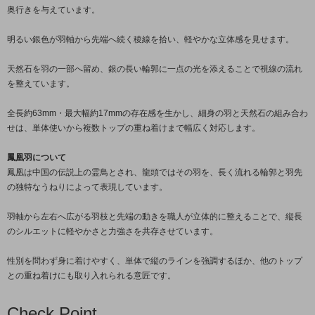
奥行きを与えています。
明るい銀色が羽軸から先端へ続く稜線を拾い、軽やかな立体感を見せます。
天然石を羽の一部へ留め、銀の長い輪郭に一点の光を添えることで視線の流れ
を整えています。
全長約63mm・最大幅約17mmの存在感を生かし、細身の羽と天然石の組み合わ
せは、単体使いから複数トップの重ね着けまで幅広く対応します。
鳳凰羽について
鳳凰は中国の伝説上の霊鳥とされ、龍頭ではその羽を、長く流れる輪郭と羽先
の独特なうねりによって表現しています。
羽軸から左右へ広がる羽枝と先端の動きを職人が立体的に整えることで、縦長
のシルエットに軽やかさと力強さを共存させています。
性別を問わず身に着けやすく、単体で縦のラインを強調するほか、他のトップ
との重ね着けにも取り入れられる意匠です。
Check Point