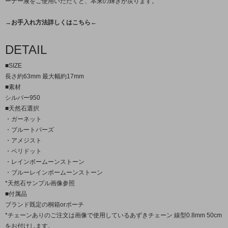
ーナー液をご使用いただくと、本来の輝きが戻ります。
→お手入れ方法詳しくはこちら←
DETAIL
■SIZE
長さ約63mm 最大幅約17mm
■素材
シルバー950
■天然石選択
・ガーネット
・ブルートパーズ
・アメジスト
・ペリドット
・レインボームーンストーン
・ブルーレインボームーンストーン
*天然石サンプル画像参照
■付属品
ブランド既定の桐箱orポーチ
*チェーンありのご注文は画像で使用しているあずきチェーン 線型0.8mm 50cm
をお付けします。