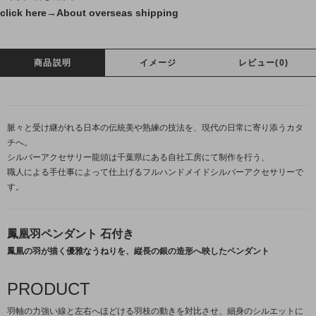
click here→
About overseas shipping
商品説明
イメージ
レビュー(0)
脈々と受け継がれる日本の伝統美や熟練の技法を、現代の日常に寄り添うカタ
チへ。
シルバーアクセサリー龍頭は千葉県にある自社工房にて制作を行う、
職人による手仕事によって仕上げるフルハンドメイドシルバーアクセサリーで
す。
鳳凰羽ペンダント 石付き
鳳凰の羽が描く優雅なうねりを、縦長の銀の造形へ映したペンダント
PRODUCT
羽軸の力強い線と左右へほどける羽枝の動きを対比させ、細身のシルエットに