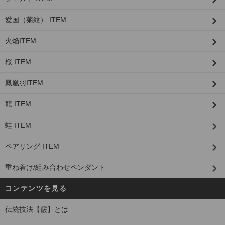
愛国（菊紋） ITEM
火焔ITEM
桜 ITEM
鳳凰羽ITEM
龍 ITEM
蛙 ITEM
ペアリング ITEM
重ね着け/組み合わせペンダント
コンテンツを見る
伝統技法【霰】とは