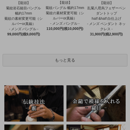
【龍頭】
【龍頭】
【龍頭】
菊紋バングル 幅約17mm
菊紋岩石鎚目バングル
乱菊八咫烏フェザーペン
菊紋の素材変更可能（シ
幅約17mm
ダントトップ
ルバーor真鍮）
菊紋の素材変更可能（シ
half &half 白仕上げ
- メンズ バングル -
ルバーor真鍮）
- メンズ ペンダント ネッ
110,000円(税10,000円)
- メンズ バングル -
クレス -
99,000円(税9,000円)
31,900円(税2,900円)
もっと見る