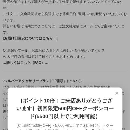
当店の作品はすべて職人が一点ずつ手作業で製作するフルハンドメイドのた
め、
ご注文・ご入金確認後から発送までは営業日約1週間～のお時間をいただいてお
ります。
詳しいお届け時期につきましては、ご注文確定後にメールにてご案内いたしま
す。
[お届け日目安についてはこちら←]
Q. 温泉やプール、お風呂に入るときは外したほうがいいですか？
A. 入浴時の着用は避けて頂くことをおすすめします。
→詳しくはこちら（FAQ）←
-シルバーアクセサリーブランド「龍頭」について-
ブランド名の「龍頭」とは梵鐘の最上部にある鐘を吊るす留め金の名。
×
その良し悪しで鐘の風格さえも変えてしまう必要不可欠な大事な部分を由来と
しており、
［ポイント10倍：ご来店ありがとうござ
日本古来から受け継がれている銀器の伝統技法を用いながら、
います］初回限定500円OFFクーポンコー
進化する伝統をコンセプトに身に付ける者に独特の存在感を与える作品を製作
ド(5500円以上でご利用可能）
しております。
[初回限定500円OFF]・5,000円以上でご利用可能。・クー
シルバーアクセサリー龍頭は数々の賞を受賞している「小平光嵐」によって製