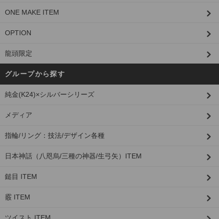
ONE MAKE ITEM
OPTION
龍頭限定
グループから探す
純金(K24)×シルバーシリーズ
メディア
指輪/リング：技法/デザイン各種
日本神話（八咫烏/三種の神器/生弓矢）ITEM
鎚目 ITEM
霰 ITEM
ツイスト ITEM