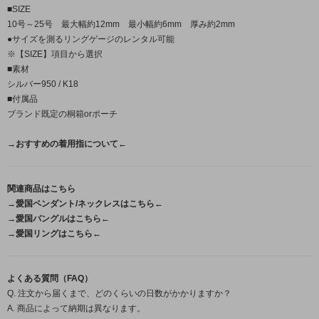
■SIZE
10号～25号 最大幅約12mm 最小幅約6mm 厚み約2mm
●サイズを測るリングゲージのレンタル可能
※【SIZE】項目から選択
■素材
シルバー950 / K18
■付属品
ブランド既定の桐箱orポーチ
→おすすめの着用指について←
関連商品はこちら
→愛国ペンダント/ネックレスはこちら←
→愛国バングルはこちら←
→愛国リングはこちら←
よくある質問（FAQ）
Q. 注文から届くまで、どのくらいの日数がかかりますか？
A. 商品によって納期は異なります。