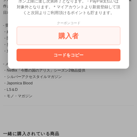
ポン上限に達し次第終了となります。・PayPal支払いは
作され
対象外となります。＊マイアカウントより新規登録して頂
くと次回よりご利用頂けるポイントも貯まります。
日本国内だけでなく海外の取引先でも販売されご愛用頂いております。
クーポンコード
- 受賞一覧 -
・経済産業大臣賞
購入者
・関東経済産業局長賞
・奨励賞
・東京銀器伝統工芸士会会長賞
コードをコピー
- メディア掲載 -
・Netflix「今際の国のアリス」シーズン2物品提供
・シルバーアクセスタイルマガジン
・Japonica Blood
・LS＆D
・モノ・マガジン
一緒に購入されている商品