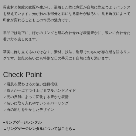
異素材と菊紋の意匠を生かし、装着した際に意匠が自然に際立つようバランス
を整えています。光が触れる部分と影になる部分が移ろい、見る角度によって
印象が変わることもこの作品の魅力です。
単品では端正に、ほかのリングと組み合わせれば表情豊かに、装いに合わせた
着け方を楽しめます。
華美に飾り立てるのではなく、素材、技法、造形そのものが存在感を語るリン
グです。普段の装いにも特別な日の手元にも自然に寄り添います。
Check Point
✓岩肌を思わせる力強い鎚目模様
✓職人が一点ずつ仕上げるフルハンドメイド
✓光の反射によって変化する豊かな表情
✓装いに取り入れやすいシルバーリング
✓石の彩りを生かしたデザイン
●リングゲージレンタル
→リングゲージレンタルについてはこちら←