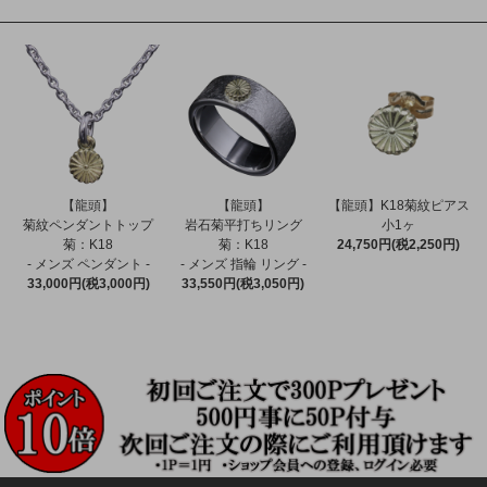
【龍頭】
【龍頭】
【龍頭】K18菊紋ピアス
菊紋ペンダントトップ
岩石菊平打ちリング
小1ヶ
菊：K18
菊：K18
24,750円(税2,250円)
- メンズ ペンダント -
- メンズ 指輪 リング -
33,000円(税3,000円)
33,550円(税3,050円)