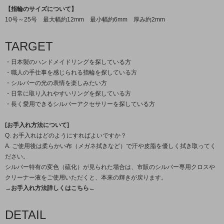
【指輪のサイズについて】
10号～25号 最大幅約12mm 最小幅約6mm 厚み約2mm
TARGET
・日本製のハンドメイドリングを探している方
・職人の手仕事を感じられる指輪を探している方
・シルバーの光の表情を楽しみたい方
・日常に取り入れやすいリングを探している方
・長く愛用できるシルバーアクセサリーを探している方
[お手入れ方法について]
Q. お手入れはどのようにすればよいですか？
A. ご使用後は柔らかい布（メガネ拭きなど）で汗や皮脂を優しく拭き取ってく
ださい。
シルバー特有の変色（硫化）が見られた場合は、市販のシルバー専用クロスや
クリーナー液をご使用いただくと、本来の輝きが戻ります。
→お手入れ方法詳しくはこちら←
DETAIL