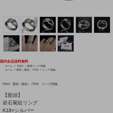
国内全品送料無料
ホーム
>
RING
>
愛国リング/指輪
ホーム
>
愛国（菊紋） ITEM
>
リング/指輪
RING
愛国（菊紋） ITEM
リング/指輪
【龍頭】
岩石菊紋リング
K18×シルバー