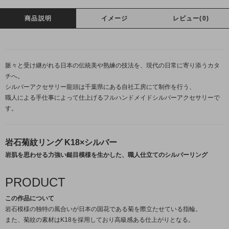
商品説明
イメージ
レビュー(0)
脈々と受け継がれる日本の伝統美や熟練の技法を、現代の日常に寄り添うカタ
チへ。
シルバーアクセサリー龍頭は千葉県にある自社工房にて制作を行う、
職人による手仕事によって仕上げるフルハンドメイドシルバーアクセサリーで
す。
岩石菊紋リング K18×シルバー
岩肌を思わせる力強い鎚目模様を生かした、職人仕立てのシルバーリング
PRODUCT
この作品について
岩石模様の独特の風合いが日本の国花である菊を際立たせている指輪。
また、菊紋の素材はK18を採用しており高級感ある仕上がりとなる。