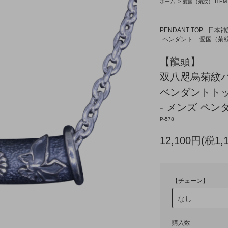
ホーム
>
愛国（菊紋） ITEM
PENDANT TOP
日本神
ペンダント
愛国（菊紋
【龍頭】
双八咫烏菊紋
ペンダントトッ
- メンズ ペン
P-578
12,100円(税1,
【チェーン】
購入数