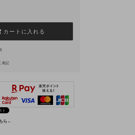
カートに入れる
細
く表記
こちら←