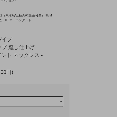
>
ペンダント
話（八咫烏/三種の神器/生弓矢）ITEM
） ITEM
ペンダント
パイプ
プ 燻し仕上げ
ダント ネックレス -
100円)