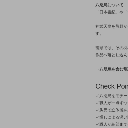
八咫烏について
「日本書紀」や「
神武天皇を熊野か
す。
龍頭では、その羽
作品へ落とし込ん
→八咫烏を含む龍
Check Poi
✓八咫烏をモチー
✓職人が一点ずつ
✓胸元で立体感を
✓燻しによる深い
✓職人が細部まで