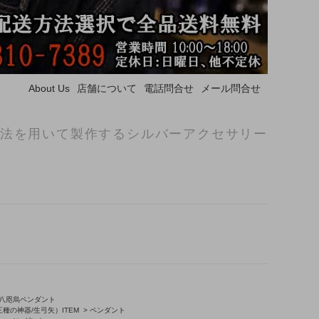
About Us
店舗について
電話問合せ
メール問合せ
法を用いて製作するシルバーアクセサリー
八咫烏ペンダント
種の神器/生弓矢）ITEM
>
ペンダント