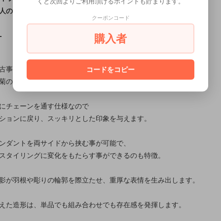
くと次回よりご利用頂けるポイントも貯まります。
人の手仕事で仕立てたシルバーペンダント
クーポンコード
購入者
T
古事記」にも出てくる三本足の八咫烏（ヤタガラス）と
コードをコピー
菊の両方を楽しめるデザイン。
にチェーンを通す仕様なので
ションに戻り、スッキリとした印象を与えます。
ンダントを両サイドから挟む事が可能で、
スタイリングに変化をもたらす事ができるのも特徴。
影が羽根や彫りの輪郭を際立たせ、重厚な表情を生み出します。
えた造形は、単品でも組み合わせでも存在感を発揮します。