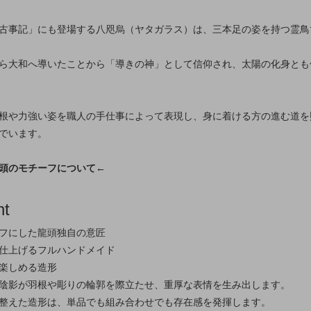
古事記」にも登場する八咫烏（ヤタガラス）は、三本足の姿を持つ霊鳥
ら大和へ導いたことから「導きの神」として信仰され、太陽の化身とも
根や力強い姿を職人の手仕事によって表現し、身に着ける方の進む道を
でいます。
頭のモチーフについて←
nt
フにした龍頭独自の意匠
仕上げるフルハンドメイド
楽しめる造形
陰影が羽根や彫りの輪郭を際立たせ、重厚な表情を生み出します。
整えた造形は、単品でも組み合わせでも存在感を発揮します。