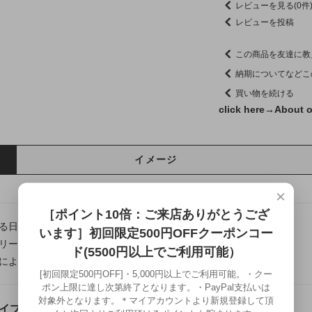
レビューを見る(0件
レビューを投稿
この商品を友達に教
納期についてなどこ
買い物を続ける
click here→
About o
イメージ
×
［ポイント10倍：ご来店ありがとうござ
る日本の伝統美や熟練の技法を、現代の日常に寄り添うカタチへ。
います］初回限定500円OFFクーポンコー
リー龍頭は千葉県にある自社工房にて制作を行う、
ド(5500円以上でご利用可能）
によって仕上げるフルハンドメイドシルバーアクセサリーです。
[初回限定500円OFF]・5,000円以上でご利用可能。・クー
ポン上限に達し次第終了となります。・PayPal支払いは
対象外となります。＊マイアカウントより新規登録して頂
イプ ペンダントトップ 燻し仕上げ