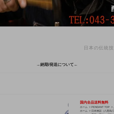
日本の伝統技
→納期/発送について←
国内全品送料無料
ホーム
>
PENDANT TOP
>
ホーム
>
日本神話（八咫烏/三