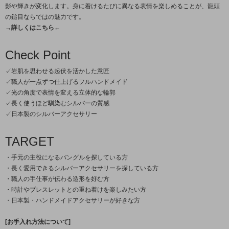
影や輝きが変化します。身に着けるたびに異なる表情を楽しめることが、龍頭
の鎚目ならではの魅力です。
→詳しくはこちら←
Check Point
✓岩肌を思わせる起伏を活かした意匠
✓職人が一点ずつ仕上げるフルハンドメイド
✓光の角度で表情を変える立体的な輪郭
✓長く使うほど馴染むシルバーの質感
✓日本製のシルバーアクセサリー
TARGET
・手元の主役になるバングルを探している方
・長く愛用できるシルバーアクセサリーを探している方
・職人の手仕事が伝わる造形を好む方
・時計やブレスレットとの重ね着けを楽しみたい方
・日本製・ハンドメイドアクセサリーが好きな方
[お手入れ方法について]