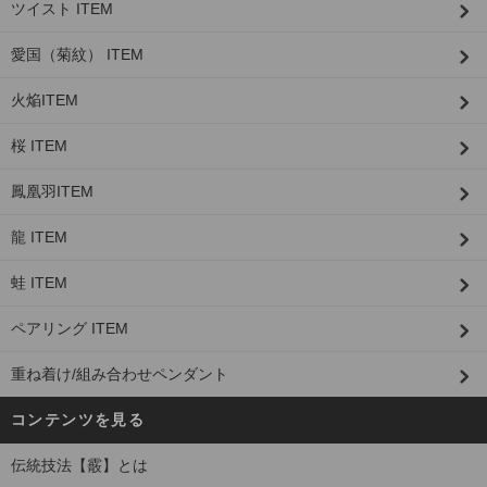
ツイスト ITEM
愛国（菊紋） ITEM
火焔ITEM
桜 ITEM
鳳凰羽ITEM
龍 ITEM
蛙 ITEM
ペアリング ITEM
重ね着け/組み合わせペンダント
コンテンツを見る
伝統技法【霰】とは