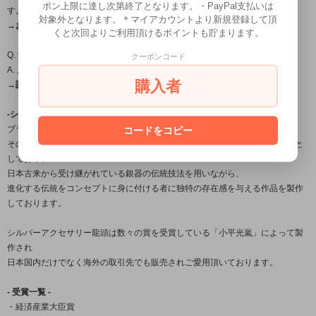
ポン上限に達し次第終了となります。・PayPal支払いは
す。
対象外となります。＊マイアカウントより新規登録して頂
→お届け日目安についてはこちら←
くと次回よりご利用頂けるポイントも貯まります。
Q. 温泉やプール、お風呂に入るときは外したほうがいいですか？
クーポンコード
A. 入浴時の着用は避けて頂くことをおすすめします。
購入者
→詳しくはこちら（FAQ）←
-シルバーアクセサリーブランド「龍頭」について-
ブランド名の「龍頭」とは梵鐘の最上部にある鐘を吊るす留め金の名。
コードをコピー
その良し悪しで鐘の風格さえも変えてしまう必要不可欠な大事な部分を由来と
しており、
日本古来から受け継がれている銀器の伝統技法を用いながら、
進化する伝統をコンセプトに身に付ける者に独特の存在感を与える作品を製作
しております。
シルバーアクセサリー龍頭は数々の賞を受賞している「小平光嵐」によって製
作され
日本国内だけでなく海外の取引先でも販売されご愛用頂いております。
- 受賞一覧 -
・経済産業大臣賞