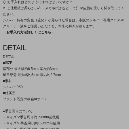
Q. お手入れはどのようにすればよいですか？
A. ご使用後は柔らかい布（メガネ拭きなど）で汗や皮脂を優しく拭き取ってく
ださい。
シルバー特有の変色（硫化）が見られた場合は、市販のシルバー専用クロスや
クリーナー液をご使用いただくと、本来の輝きが戻ります。
→お手入れ方法詳しくはこちら←
DETAIL
DETAIL
■SIZE
霰部分:最大幅約6.5mm 厚み約3mm
槌目部分:最大幅約5mm 厚み約2.7mm
■素材
シルバー950
■付属品
ブランド既定の桐箱orポーチ
●手首回りについて
・サイズS:手首周り約150mm前後用
・サイズM:手首周り約160mm前後用