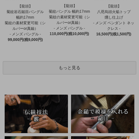
【龍頭】
【龍頭】
【龍頭】
菊紋バングル 幅約17mm
菊紋岩石鎚目バングル
八咫烏頭火焔トップ
菊紋の素材変更可能（シ
幅約17mm
燻し仕上げ
ルバーor真鍮）
菊紋の素材変更可能（シ
- メンズ ペンダント ネッ
- メンズ バングル -
ルバーor真鍮）
クレス -
110,000円(税10,000円)
- メンズ バングル -
16,500円(税1,500円)
99,000円(税9,000円)
もっと見る