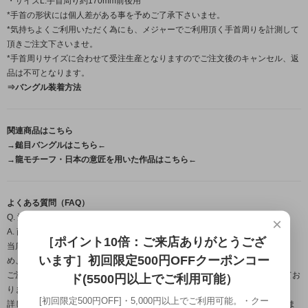
・サイズL:手首周り約170mm前後用
*手首の形状には個人差がある事を予めご了承下さいませ。
*気持ちよくご利用いただく為にも、メジャーでご利用頂く手首周りを計測して
頂きご注文下さいませ。
*手首周りサイズに合わせて受注生産となりますのでご注文後のキャンセル、返
品は不可となります。
⇒バングル装着方法
関連商品はこちら
→鎚目バングルはこちら←
→龍モチーフ・日本の意匠を用いた作品はこちら←
よくある質問（FAQ）
Q. 注文から届くまで、どのくらいの日数がかかりますか？
×
A. 商品によって納期は異なります。
［ポイント10倍：ご来店ありがとうござ
当店の作品はすべて職人が一点ずつ手作業で製作するフルハンドメイドのた
います］初回限定500円OFFクーポンコー
め、
ご注文・ご入金確認後から発送までは営業日約1週間～のお時間をいただいてお
ド(5500円以上でご利用可能）
ります。
[初回限定500円OFF]・5,000円以上でご利用可能。・クー
詳しいお届け時期につきましては、ご注文確定後にメールにてご案内いたしま