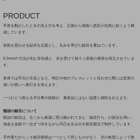
PRODUCT
手首を動かしたときの見え方を考え、正面から側面へ意匠が自然に続くよう構
成しています。
岩肌を思わせる起伏を主題とし、丸みを帯びた鎚目を重ねています。
6.5mmの寸法が生む存在感と、光を受けて移ろう表面の表情を両立させていま
す。
単体では手元の主役となり、時計や他のブレスレットと合わせた際には造形の
違いが装いへ奥行きを加えます。
一つひとつ異なる手仕事の痕跡が、量産品にはない温度と個性を伝えます。
龍頭の鎚目について
龍頭の鎚目は、古くから銀器に受け継がれてきた「鎚目打ち」の技法を用い、
地金を金鎚で一点ずつ叩きながら凹凸を生み出す鍛造製法で制作しています。
手作業だからこそ鎚目模様は一つとして同じものがなく、光の角度によって陰