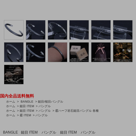
国内全品送料無料
ホーム
>
BANGLE
>
鎚目/槌目バングル
ホーム
>
鎚目 ITEM
>
バングル
ホーム
>
鎚目 ITEM
>
バングル
>
霰ハーフ岩石鎚目バングル 各種
ホーム
>
霰 ITEM
>
バングル
BANGLE
鎚目 ITEM
バングル
鎚目 ITEM
バングル