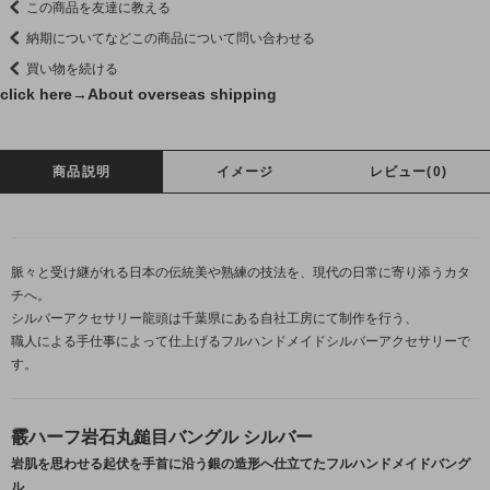
この商品を友達に教える
納期についてなどこの商品について問い合わせる
買い物を続ける
click here→
About overseas shipping
商品説明
イメージ
レビュー(0)
脈々と受け継がれる日本の伝統美や熟練の技法を、現代の日常に寄り添うカタ
チへ。
シルバーアクセサリー龍頭は千葉県にある自社工房にて制作を行う、
職人による手仕事によって仕上げるフルハンドメイドシルバーアクセサリーで
す。
霰ハーフ岩石丸鎚目バングル シルバー
岩肌を思わせる起伏を手首に沿う銀の造形へ仕立てたフルハンドメイドバング
ル