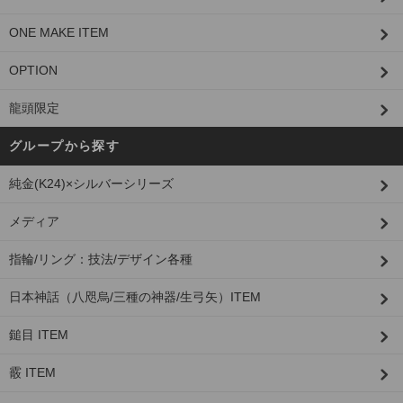
ONE MAKE ITEM
OPTION
龍頭限定
グループから探す
純金(K24)×シルバーシリーズ
メディア
指輪/リング：技法/デザイン各種
日本神話（八咫烏/三種の神器/生弓矢）ITEM
鎚目 ITEM
霰 ITEM