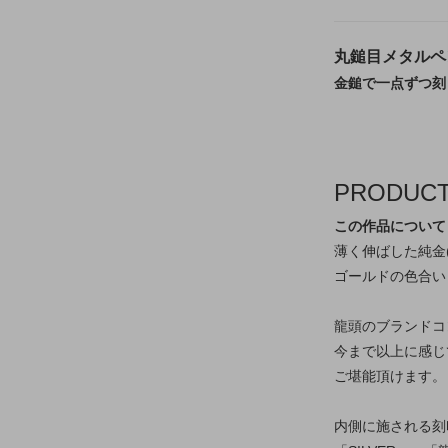
丸鎚目メタルペン
金鎚で一点ずつ刻
PRODUC
この作品について
薄く伸ばした純金
ゴールドの色合い
龍頭のブランドコ
今まで以上に感じて
ご堪能頂けます。
内側に施される刻