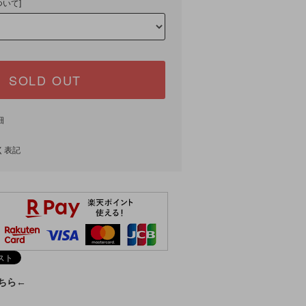
ついて]
SOLD OUT
細
く表記
こちら←