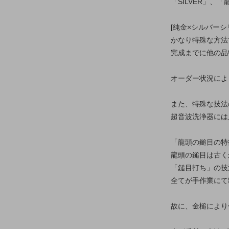
「SILVER」、
[純金×シルバーシ
かなり特殊な方法
完成までに他の品
オーダー状況によ
また、特殊な技法
超音波洗浄器には
「龍頭の鎚目の特
龍頭の鎚目は古く
「鎚目打ち」の技
全てが手作業にて
故に、金槌により