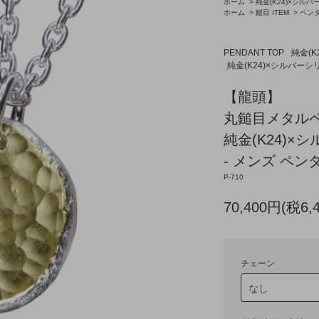
ホーム
>
純金(K24)×シル
ホーム
>
鎚目 ITEM
>
ペン
PENDANT TOP
純金(
純金(K24)×シルバーシ
【龍頭】
丸鎚目メタル
純金(K24)×
- メンズ ペンダ
P-710
70,400円(税6,
チェーン