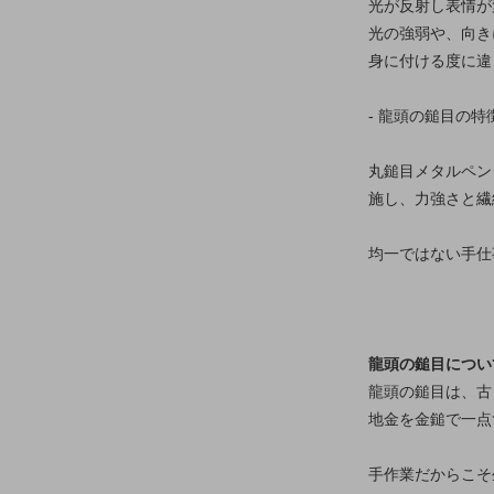
光が反射し表情が
光の強弱や、向き
身に付ける度に違
- 龍頭の鎚目の特
丸鎚目メタルペン
施し、力強さと繊
均一ではない手仕
龍頭の鎚目につい
龍頭の鎚目は、古
地金を金鎚で一点
手作業だからこそ