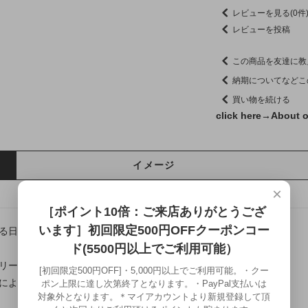
レビューを見る(0件
レビューを投稿
この商品を友達に教
納期についてなどこ
買い物を続ける
click here→
About o
イメージ
×
［ポイント10倍：ご来店ありがとうござ
います］初回限定500円OFFクーポンコー
る日本の伝統美や熟練の技法を、現代の日常に寄り添うカタチへ。
ド(5500円以上でご利用可能）
リー龍頭は千葉県にある自社工房にて制作を行う、
[初回限定500円OFF]・5,000円以上でご利用可能。・クー
によって仕上げるフルハンドメイドシルバーアクセサリーです。
ポン上限に達し次第終了となります。・PayPal支払いは
対象外となります。＊マイアカウントより新規登録して頂