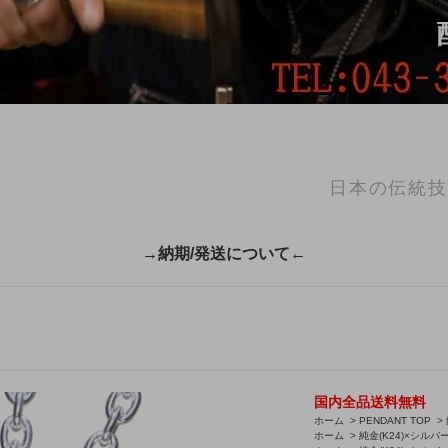
日本の伝統技
→納期/発送について←
国内全品送料無料
ホーム
>
PENDANT TOP
>
ホーム
>
純金(K24)×シル