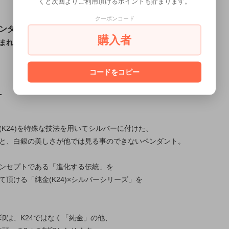
くと次回よりご利用頂けるポイントも貯まります。
クーポンコード
ダントトップ 純金(K24)×シルバー
購入者
まれた鎚目模様を生かした、職人仕立てのシルバーペンダント
コードをコピー
T
(K24)を特殊な技法を用いてシルバーに付けた、
と、白銀の美しさが他では見る事のできないペンダント。
ンセプトである「進化する伝統」を
頂ける「純金(K24)×シルバーシリーズ」を
印は、K24ではなく「純金」の他、