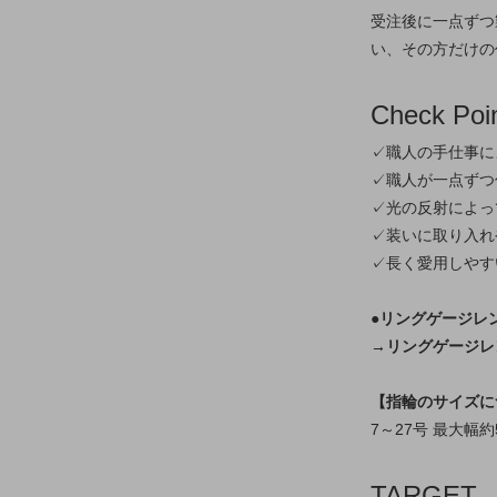
受注後に一点ずつ
い、その方だけの
Check Poi
✓職人の手仕事に
✓職人が一点ずつ
✓光の反射によっ
✓装いに取り入れ
✓長く愛用しやす
●リングゲージレ
→リングゲージレ
【指輪のサイズに
7～27号 最大幅約
TARGET