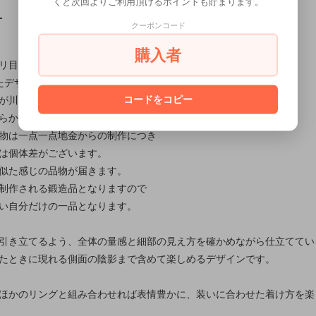
くと次回よりご利用頂けるポイントも貯まります。
T
クーポンコード
購入者
リ目鎚目で川の流れを表現したボディに、
たデザインが特徴。
コードをコピー
が川面に浮遊しているようなデザインは
らかい印象をもたらします。
物は一点一点地金からの制作につき
は個体差がございます。
似た感じの品物が届きます。
制作される鍛造品となりますので
い自分だけの一品となります。
引き立てるよう、全体の量感と細部の見え方を確かめながら仕立ててい
たときに現れる側面の陰影まで含めて楽しめるデザインです。
ほかのリングと組み合わせれば表情豊かに、装いに合わせた着け方を楽