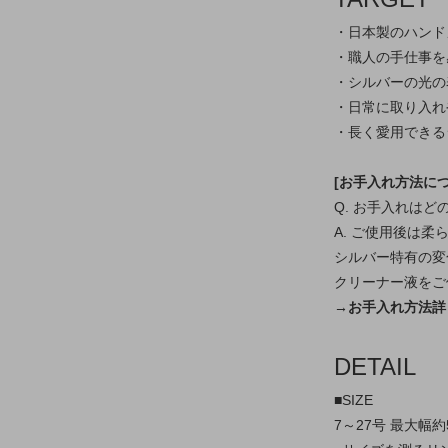
・日本製のハンド
・職人の手仕事を
・シルバーの光の
・日常に取り入れ
・長く愛用できる
[お手入れ方法につ
Q. お手入れは
A. ご使用後は
シルバー特有の変
クリーナー液をご
→お手入れ方法詳
DETAIL
■SIZE
7～27号 最大幅約