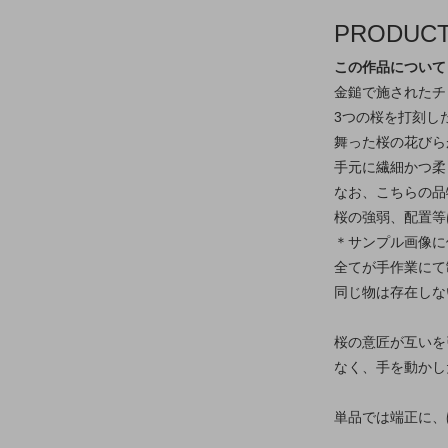
PRODUC
この作品について
金鎚で施されたチ
3つの桜を打刻し
舞った桜の花びら
手元に繊細かつ柔
なお、こちらの品
桜の強弱、配置等
＊サンプル画像に
全てが手作業にて
同じ物は存在しな
桜の意匠が互いを
なく、手を動かし
単品では端正に、