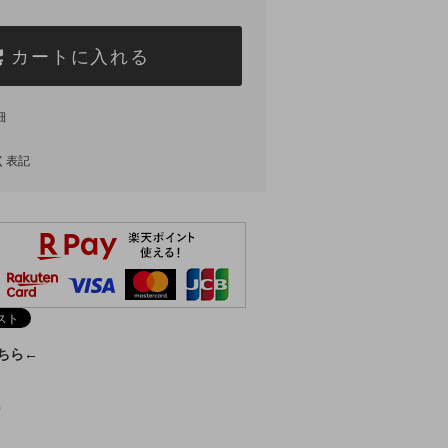
カートに入れる
細
く表記
こちら←
)