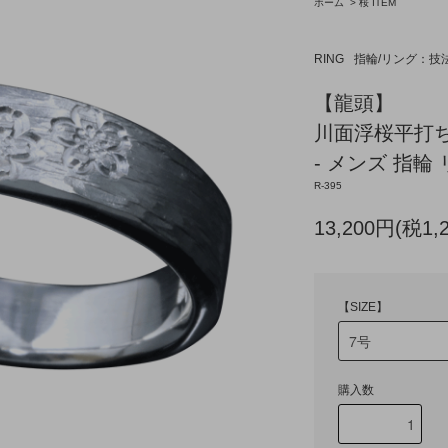
ホーム
>
桜 ITEM
RING
指輪/リング：技
【龍頭】
川面浮桜平打ち
- メンズ 指輪 
R-395
13,200円(税1,
【SIZE】
購入数