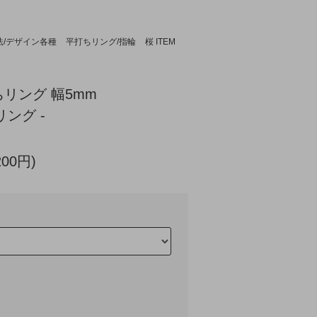
法/デザイン各種
平打ちリング/指輪
桜 ITEM
リング 幅5mm
リング -
200円)