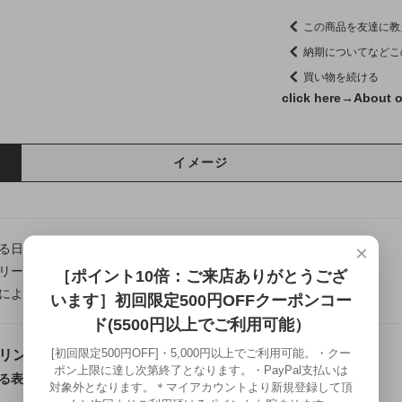
この商品を友達に教
納期についてなどこ
買い物を続ける
click here→
About o
イメージ
×
る日本の伝統美や熟練の技法を、現代の日常に寄り添うカタチへ。
リー龍頭は千葉県にある自社工房にて制作を行う、
［ポイント10倍：ご来店ありがとうござ
によって仕上げるフルハンドメイドシルバーアクセサリーです。
います］初回限定500円OFFクーポンコー
ド(5500円以上でご利用可能）
[初回限定500円OFF]・5,000円以上でご利用可能。・クー
リング 幅5mm
ポン上限に達し次第終了となります。・PayPal支払いは
る表情を生かした、職人仕立てのシルバーリング
対象外となります。＊マイアカウントより新規登録して頂