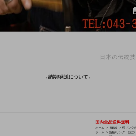
日本の伝統技
→納期/発送について←
国内全品送料無料
ホーム
>
RING
>
桜リング/
ホーム
>
指輪/リング：技法