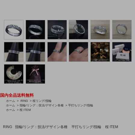
国内全品送料無料
ホーム
>
RING
>
桜リング/指輪
ホーム
>
指輪/リング：技法/デザイン各種
>
平打ちリング/指輪
ホーム
>
桜 ITEM
RING
指輪/リング：技法/デザイン各種
平打ちリング/指輪
桜 ITEM