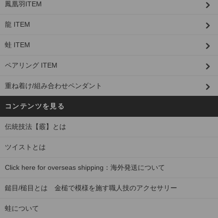
鳳凰羽ITEM
龍 ITEM
蛙 ITEM
ペアリング ITEM
重ね着け/組み合わせペンダント
コンテンツを見る
伝統技法【霰】とは
ツイストとは
Click here for overseas shipping：海外発送について
鎚目/槌目とは 金槌で模様を施す職人技のアクセサリー
蛙について