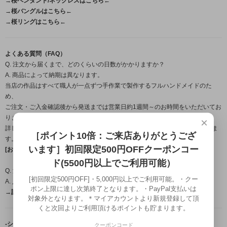
→桜ペンダント/ネックレスはこちら←
→桜バングルはこちら←
→桜リングはこちら←
よくある質問（FAQ）
Q. 注文から届くまで、どのくらいの日数がかかりますか？
A. 商品によって納期は異なります。
当店の作品はすべて職人が一点ずつ手作業で製作するフルハンドメイドのた
め、
ご注文・ご入金確認後から発送までは営業日約1週間～のお時間をいただいてお
ります。
×
詳しいお届け時期につきましては、ご注文確定後にメールにてご案内いたしま
［ポイント10倍：ご来店ありがとうござ
す。
います］初回限定500円OFFクーポンコー
[お届け日目安についてはこちら←]
ド(5500円以上でご利用可能）
Q. 温泉やプール、お風呂に入るときは外したほうがいいですか？
[初回限定500円OFF]・5,000円以上でご利用可能。・クー
A. 入浴時の着用は避けて頂くことをおすすめします。
ポン上限に達し次第終了となります。・PayPal支払いは
→詳しくはこちら（FAQ）←
対象外となります。＊マイアカウントより新規登録して頂
くと次回よりご利用頂けるポイントも貯まります。
-シルバーアクセサリーブランド「龍頭」について-
クーポンコード