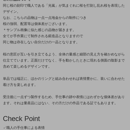
同じ桜の刻印で職人である「光嵐」が気まぐれに桜を打刻し乱れ桜を表現した
デザイン。
なお、こちらの品物は一点一点地金からの制作につき
桜の強弱、配置等は個体差がございます。
＊サンプル画像に似た感じの品物が届きます。
全てが手作業にて制作される鍛造品となりますので
同じ物は存在しない自分だけの一品となります。
桜の意匠が互いを引き立てるよう、全体の量感と細部の見え方を確かめながら
仕立てています。正面だけでなく、手を動かしたときに現れる側面の陰影まで
含めて楽しめるデザインです。
単品では端正に、ほかのリングと組み合わせれば表情豊かに、装いに合わせた
着け方を楽しめます。
受注後に一点ずつ製作するため、手仕事の跡や表情にはわずかな個体差があり
ます。それは量産品にはない、その方だけの作品である証でもあります。
Check Point
✓職人の手仕事による表情