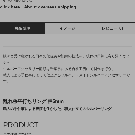
click here→
About overseas shipping
商品説明
イメージ
レビュー(0)
脈々と受け継がれる日本の伝統美や熟練の技法を、現代の日常に寄り添うカタ
チへ。
シルバーアクセサリー龍頭は千葉県にある自社工房にて制作を行う、
職人による手仕事によって仕上げるフルハンドメイドシルバーアクセサリーで
す。
乱れ桜平打ちリング 幅5mm
職人の手仕事による表情を生かした、職人仕立てのシルバーリング
PRODUCT
この作品について