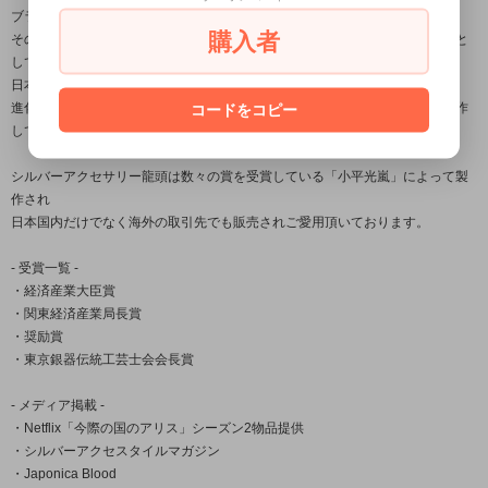
ブランド名の「龍頭」とは梵鐘の最上部にある鐘を吊るす留め金の名。
購入者
その良し悪しで鐘の風格さえも変えてしまう必要不可欠な大事な部分を由来と
しており、
日本古来から受け継がれている銀器の伝統技法を用いながら、
進化する伝統をコンセプトに身に付ける者に独特の存在感を与える作品を製作
コードをコピー
しております。
シルバーアクセサリー龍頭は数々の賞を受賞している「小平光嵐」によって製
作され
日本国内だけでなく海外の取引先でも販売されご愛用頂いております。
- 受賞一覧 -
・経済産業大臣賞
・関東経済産業局長賞
・奨励賞
・東京銀器伝統工芸士会会長賞
- メディア掲載 -
・Netflix「今際の国のアリス」シーズン2物品提供
・シルバーアクセスタイルマガジン
・Japonica Blood