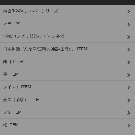
純金(K24)×シルバーシリーズ
メディア
指輪/リング：技法/デザイン各種
日本神話（八咫烏/三種の神器/生弓矢）ITEM
鎚目 ITEM
霰 ITEM
ツイスト ITEM
愛国（菊紋） ITEM
火焔ITEM
桜 ITEM