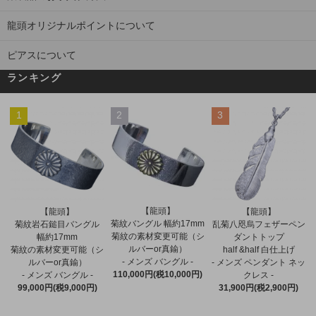
龍頭オリジナルポイントについて
ピアスについて
ランキング
1
2
3
【龍頭】
【龍頭】
【龍頭】
菊紋バングル 幅約17mm
菊紋岩石鎚目バングル
乱菊八咫烏フェザーペン
菊紋の素材変更可能（シ
幅約17mm
ダントトップ
ルバーor真鍮）
菊紋の素材変更可能（シ
half &half 白仕上げ
- メンズ バングル -
ルバーor真鍮）
- メンズ ペンダント ネッ
110,000円(税10,000円)
- メンズ バングル -
クレス -
99,000円(税9,000円)
31,900円(税2,900円)