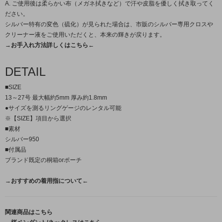
A. ご使用後は柔らかい布（メガネ拭きなど）で汗や皮脂を優しく拭き取ってく
ださい。
シルバー特有の変色（硫化）が見られた場合は、市販のシルバー専用クロスや
クリーナー液をご使用いただくと、本来の輝きが戻ります。
→お手入れ方法詳しくはこちら←
DETAIL
■SIZE
13～27号 最大幅約5mm 厚み約1.8mm
●サイズを測るリングゲージのレンタル可能
※【SIZE】項目から選択
■素材
シルバー950
■付属品
ブランド既定の桐箱orポーチ
→おすすめの着用指について←
関連商品はこちら