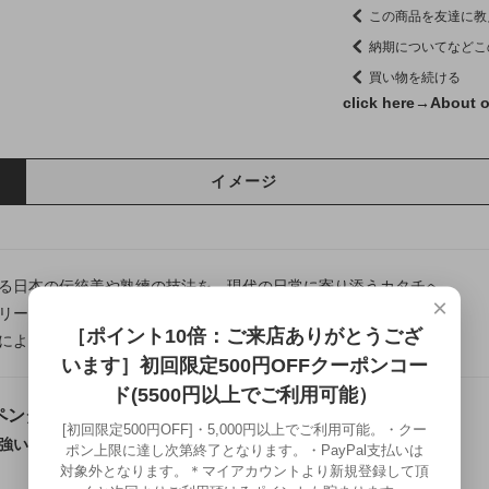
この商品を友達に教
納期についてなどこ
買い物を続ける
click here→
About o
イメージ
る日本の伝統美や熟練の技法を、現代の日常に寄り添うカタチへ。
×
リー龍頭は千葉県にある自社工房にて制作を行う、
［ポイント10倍：ご来店ありがとうござ
によって仕上げるフルハンドメイドシルバーアクセサリーです。
います］初回限定500円OFFクーポンコー
ド(5500円以上でご利用可能）
ペンダントトップ
[初回限定500円OFF]・5,000円以上でご利用可能。・クー
強い輪郭を、銀の立体造形へ落とし込んだペンダント
ポン上限に達し次第終了となります。・PayPal支払いは
対象外となります。＊マイアカウントより新規登録して頂