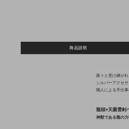
商品説明
脈々と受け継がれ
シルバーアクセサ
職人による手仕事
龍頭×天叢雲剣
神獣である龍の力