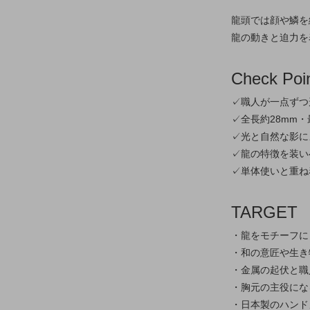
龍頭では顔や鱗を
龍の動きと迫力を
Check Poi
✓職人が一点ずつ
✓全長約28mm
✓光と自然な影に
✓龍の特徴を装い
✓単体使いと重ね
TARGET
・龍をモチーフに
・和の意匠や生き
・金属の起伏と職
・胸元の主役にな
・日本製のハンド