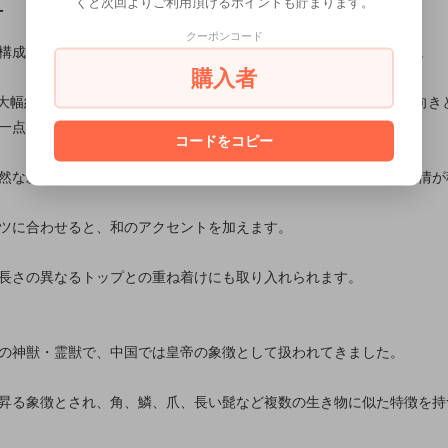
くと次回よりご利用頂けるポイントも貯まります。
T
クーポンコード
構成し、龍の力強い動きが輪郭の中で途切れないよう整えています。
購入者
最大幅約18mmの比率を生かし、細部を詰め込みながらもモチーフの向き
一点ずつ面と輪郭を整えています。
コードをコピー
然な影が生まれる窪みの差によって、角度を変えるたびに細部の表情が
ツに合わせると、和のアクセントを加えます。
長さの異なるトップとの重ね着けにも取り入れられます。
の神獣・霊獣で、中国では皇帝の象徴として扱われてきました。
昇る象徴とされ、角、鱗、爪、長い髭など複数の生き物に似た特徴を持