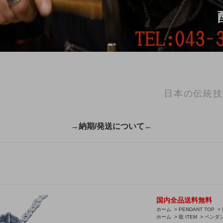
日本の伝統技
→納期/発送について←
国内全品送料無料
ホーム
>
PENDANT TOP
>
ホーム
>
龍 ITEM
>
ペンダ