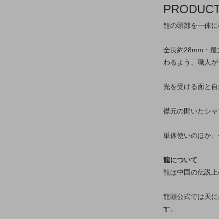
PRODUC
龍の頭部を一体に
全長約28mm・
わるよう、職人が
光を受ける面と自
襟元の開いたシャ
単体使いのほか、
龍について
龍は中国の伝説上
龍頭公式では天に
す。