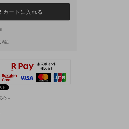
カートに入れる
細
く表記
こちら←
)