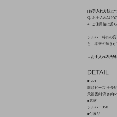
[お手入れ方法につ
Q. お手入れは
A. ご使用後は
シルバー特有の変
と、本来の輝きが
→お手入れ方法詳
DETAIL
■SIZE
龍頭ビーズ:全長約
天叢雲剣:高さ約69
■素材
シルバー950
■付属品