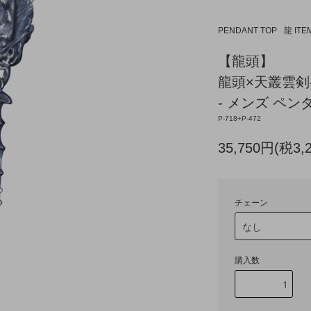
PENDANT TOP
龍 ITE
【龍頭】
龍頭×天叢雲
- メンズ ペンダ
P-718+P-472
35,750円(税3,
チェーン
購入数