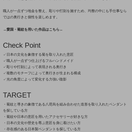
職人が一点ずつ地金を整え、彫りや打刻を施すため、均整の中にも手仕事なら
ではの奥行きと個性を楽しめます。
→愛国・菊紋を用いた作品はこちら←
Check Point
✓日本の文化を象徴する菊を取り入れた意匠
✓職人が一点ずつ仕上げるフルハンドメイド
✓彫りや打刻によって表現される奥行き
✓複数のモチーフによって奥行きが生まれる構成
✓光の角度によって変化する力強い陰影
TARGET
・菊紋と導きの象徴である八咫烏を組み合わせた造形を取り入れたペンダント
を探している方
・菊紋や日本の意匠を用いたアクセサリーが好きな方
・日本の文化や歴史を尊ぶ意匠を身に着けたい方
・存在感のある日本製ペンダントを探している方