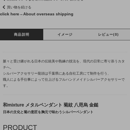
買い物を続ける
click here→
About overseas shipping
商品説明
イメージ
レビュー(0)
脈々と受け継がれる日本の伝統美や熟練の技法を、現代の日常に寄り添うカタ
チへ。
シルバーアクセサリー龍頭は千葉県にある自社工房にて制作を行う、
職人による手仕事によって仕上げるフルハンドメイドシルバーアクセサリーで
す。
和mixture メタルペンダント 菊紋 八咫烏 金鎚
日本の文化と菊の意匠を胸元で味わうシルバーペンダント
PRODUCT