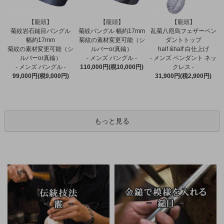
【龍頭】
【龍頭】
【龍頭】
菊紋バングル 幅約17mm
菊紋岩石鎚目バングル
乱菊八咫烏フェザーペン
菊紋の素材変更可能（シ
幅約17mm
ダントトップ
ルバーor真鍮）
菊紋の素材変更可能（シ
half &half 白仕上げ
- メンズ バングル -
ルバーor真鍮）
- メンズ ペンダント ネッ
110,000円(税10,000円)
- メンズ バングル -
クレス -
99,000円(税9,000円)
31,900円(税2,900円)
もっと見る