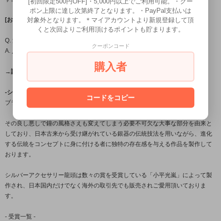
[初回限定500円OFF]・5,000円以上でご利用可能。・クー
ポン上限に達し次第終了となります。・PayPal支払いは
対象外となります。＊マイアカウントより新規登録して頂
[お届け日目安についてはこちら←]
くと次回よりご利用頂けるポイントも貯まります。
Q. 温泉やプール、お風呂に入るときは外したほうがいいですか?
クーポンコード
A. 入浴時の着用は避けて頂くことをおすすめします。
購入者
→詳しくはこちら(FAQ)←
-シルバーアクセサリーブランド「龍頭」について-
コードをコピー
ブランド名の「龍頭」とは梵鐘の最上部にある鐘を吊るす留め金の名。
その良し悪しで鐘の風格さえも変えてしまう必要不可欠な大事な部分を由来と
しており、日本古来から受け継がれている銀器の伝統技法を用いながら、進化
する伝統をコンセプトに身に付ける者に独特の存在感を与える作品を製作して
おります。
シルバーアクセサリー龍頭は数々の賞を受賞している「小平光嵐」によって製
作され、日本国内だけでなく海外の取引先でも販売されご愛用頂いておりま
す。
- 受賞一覧 -