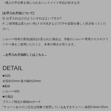
・職人の手仕事を感じられるハンドメイド作品が好きな方
[お手入れ方法について]
Q. お手入れはどのようにすればよいですか?
A. ご使用後は柔らかい布(メガネ拭きなど)で汗や皮脂を優しく拭き取ってくだ
さい。
シルバー特有の変色(硫化)が見られた場合は、市販のシルバー専用クロスやクリ
ーナー液をご使用いただくと、本来の輝きが戻ります。
→お手入れ方法詳しくはこちら←
DETAIL
■SIZE
全長約25mm 最大幅約20mm
■素材
シルバー950
■付属品
ブランド既定の桐箱orポーチ
*チェーンありのご注文は画像で使用しているあずきチェーン 線型0.8mm 50cm