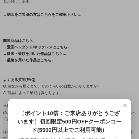
をお付けします。
→刻印をご希望の方はこちらをご確認下さい←
関連商品はこちら
→愛国ペンダント/ネックレスはこちら←
→愛国・菊紋を用いた作品はこちら←
→乱菊を用いた作品はこちら←
よくある質問(FAQ)
Q. 注文から届くまで、どのくらいの日数がかかりますか?
A. 商品によって納期は異なります。
×
当店の作品はすべて職人が一点ずつ手作業で製作するフルハンドメイドのた
［ポイント10倍：ご来店ありがとうござ
め、ご注文・ご入金確認後から発送までは営業日約1週間~のお時間をいただい
ております。
います］初回限定500円OFFクーポンコー
ド(5500円以上でご利用可能）
詳しいお届け時期につきましては、ご注文確定後にメールにてご案内いたしま
す。