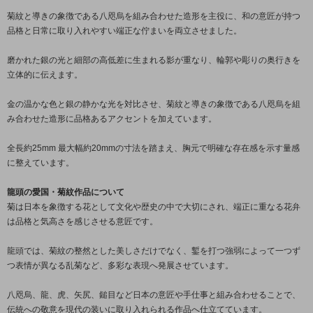
菊紋と導きの象徴である八咫烏を組み合わせた造形を主役に、和の意匠が持つ
品格と日常に取り入れやすい端正な佇まいを両立させました。
磨かれた銀の光と細部の高低差に生まれる影が重なり、輪郭や彫りの奥行きを
立体的に伝えます。
金の温かな色と銀の静かな光を対比させ、菊紋と導きの象徴である八咫烏を組
み合わせた造形に品格あるアクセントを加えています。
全長約25mm 最大幅約20mmの寸法を踏まえ、胸元で明確な存在感を示す量感
に整えています。
龍頭の愛国・菊紋作品について
菊は日本を象徴する花として文化や歴史の中で大切にされ、端正に重なる花弁
は品格と気高さを感じさせる意匠です。
龍頭では、菊紋の整然とした美しさだけでなく、鏨を打つ強弱によって一つず
つ表情が異なる乱菊など、多彩な表現へ発展させています。
八咫烏、龍、虎、矢尻、鎚目など日本の意匠や手仕事と組み合わせることで、
伝統への敬意を現代の装いに取り入れられる作品へ仕立てています。