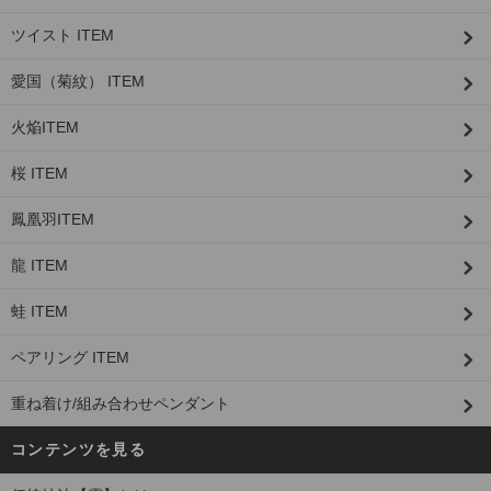
ツイスト ITEM
愛国（菊紋） ITEM
火焔ITEM
桜 ITEM
鳳凰羽ITEM
龍 ITEM
蛙 ITEM
ペアリング ITEM
重ね着け/組み合わせペンダント
コンテンツを見る