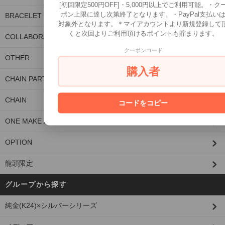
[初回限定500円OFF]・5,000円以上でご利用可能。・ク
ポン上限に達し次第終了となります。・PayPal支払い
BRACELET
対象外となります。＊マイアカウントより新規登録して
くと次回よりご利用頂けるポイントも貯まります。
COLLABORATION
クーポンコード
OTHER
購入者
CHAIN PARTS/CUSTOM PARTS
CHAIN
コードをコピー
ONE MAKE ITEM
OPTION
龍頭限定
グループから探す
純金(K24)×シルバーシリーズ