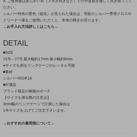
A. ご使用後は柔らかい布（メガネ拭きなど）で汗や皮脂を優しく拭き取ってく
ださい。
シルバー特有の変色（硫化）が見られた場合は、市販のシルバー専用クロスや
クリーナー液をご使用いただくと、本来の輝きが戻ります。
→お手入れ方法詳しくはこちら←
DETAIL
■SIZE
15号～27号 最大幅約17mm 最小幅約8mm
●サイズを測るリングゲージのレンタル可能
■素材
シルバー950/K18
■付属品
ブランド既定の桐箱orポーチ
【サイズを測る際の注意点】
3mm幅のリングゲージで計測した場合は
1号サイズを上げてご注文下さいませ。
→おすすめの着用指について←