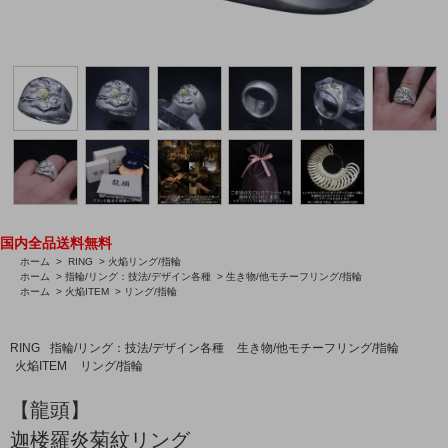
国内全品送料無料
ホーム
>
RING
>
火焔リング/指輪
ホーム
>
指輪/リング：技法/デザイン各種
>
生き物/他モチーフリング/指輪
ホーム
>
火焔ITEM
>
リング/指輪
RING
指輪/リング：技法/デザイン各種
生き物/他モチーフリング/指輪
火焔ITEM
リング/指輪
【龍頭】
迦楼羅炎菊紋リング