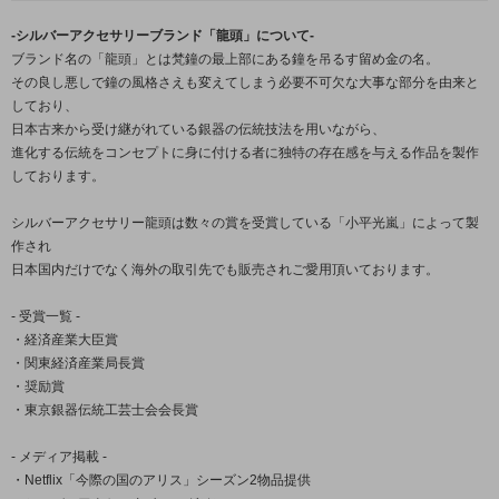
-シルバーアクセサリーブランド「龍頭」について-
ブランド名の「龍頭」とは梵鐘の最上部にある鐘を吊るす留め金の名。
その良し悪しで鐘の風格さえも変えてしまう必要不可欠な大事な部分を由来と
しており、
日本古来から受け継がれている銀器の伝統技法を用いながら、
進化する伝統をコンセプトに身に付ける者に独特の存在感を与える作品を製作
しております。
シルバーアクセサリー龍頭は数々の賞を受賞している「小平光嵐」によって製
作され
日本国内だけでなく海外の取引先でも販売されご愛用頂いております。
- 受賞一覧 -
・経済産業大臣賞
・関東経済産業局長賞
・奨励賞
・東京銀器伝統工芸士会会長賞
- メディア掲載 -
・Netflix「今際の国のアリス」シーズン2物品提供