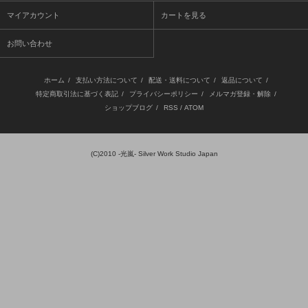
マイアカウント
カートを見る
お問い合わせ
ホーム
/
支払い方法について
/
配送・送料について
/
返品について
/
特定商取引法に基づく表記
/
プライバシーポリシー
/
メルマガ登録・解除
/
ショップブログ
/
RSS
/
ATOM
(C)2010
-光嵐- Silver Work Studio Japan