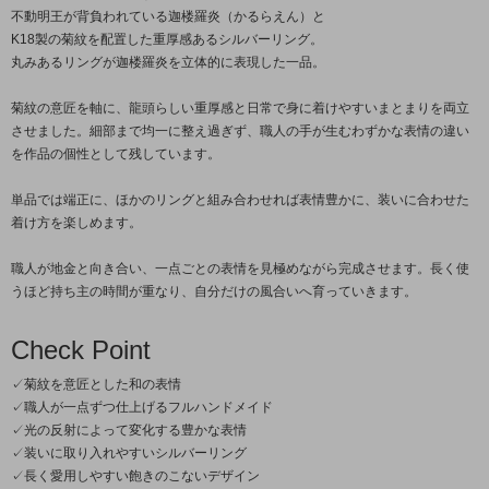
不動明王が背負われている迦楼羅炎（かるらえん）と
K18製の菊紋を配置した重厚感あるシルバーリング。
丸みあるリングが迦楼羅炎を立体的に表現した一品。
菊紋の意匠を軸に、龍頭らしい重厚感と日常で身に着けやすいまとまりを両立
させました。細部まで均一に整え過ぎず、職人の手が生むわずかな表情の違い
を作品の個性として残しています。
単品では端正に、ほかのリングと組み合わせれば表情豊かに、装いに合わせた
着け方を楽しめます。
職人が地金と向き合い、一点ごとの表情を見極めながら完成させます。長く使
うほど持ち主の時間が重なり、自分だけの風合いへ育っていきます。
Check Point
✓菊紋を意匠とした和の表情
✓職人が一点ずつ仕上げるフルハンドメイド
✓光の反射によって変化する豊かな表情
✓装いに取り入れやすいシルバーリング
✓長く愛用しやすい飽きのこないデザイン