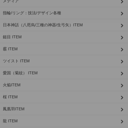
メディア
指輪/リング：技法/デザイン各種
日本神話（八咫烏/三種の神器/生弓矢）ITEM
鎚目 ITEM
霰 ITEM
ツイスト ITEM
愛国（菊紋） ITEM
火焔ITEM
桜 ITEM
鳳凰羽ITEM
龍 ITEM