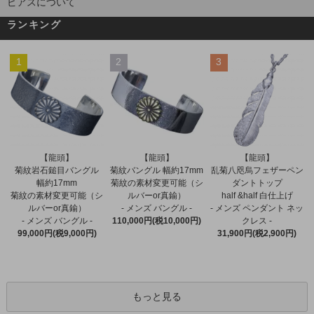
ピアスについて
ランキング
1
2
3
【龍頭】
【龍頭】
【龍頭】
菊紋バングル 幅約17mm
菊紋岩石鎚目バングル
乱菊八咫烏フェザーペン
菊紋の素材変更可能（シ
幅約17mm
ダントトップ
ルバーor真鍮）
菊紋の素材変更可能（シ
half &half 白仕上げ
- メンズ バングル -
ルバーor真鍮）
- メンズ ペンダント ネッ
110,000円(税10,000円)
- メンズ バングル -
クレス -
99,000円(税9,000円)
31,900円(税2,900円)
もっと見る