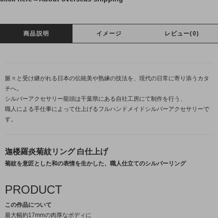
商品説明
イメージ
レビュー(0)
脈々と受け継がれる日本の伝統美や熟練の技法を、現代の日常に寄り添うカタ
チへ。
シルバーアクセサリー龍頭は千葉県にある自社工房にて制作を行う、
職人による手仕事によって仕上げるフルハンドメイドシルバーアクセサリーで
す。
迦楼羅炎菊紋リング 白仕上げ
菊紋を意匠とした和の表情を生かした、職人仕立てのシルバーリング
PRODUCT
この作品について
最大幅約17mmの肉厚なボディに