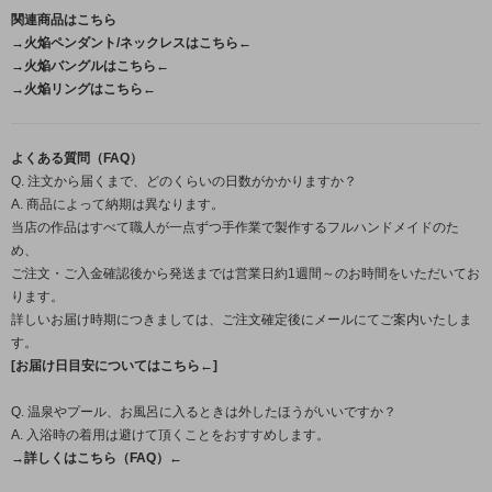
関連商品はこちら
→火焔ペンダント/ネックレスはこちら←
→火焔バングルはこちら←
→火焔リングはこちら←
よくある質問（FAQ）
Q. 注文から届くまで、どのくらいの日数がかかりますか？
A. 商品によって納期は異なります。
当店の作品はすべて職人が一点ずつ手作業で製作するフルハンドメイドのた
め、
ご注文・ご入金確認後から発送までは営業日約1週間～のお時間をいただいてお
ります。
詳しいお届け時期につきましては、ご注文確定後にメールにてご案内いたしま
す。
[お届け日目安についてはこちら←]
Q. 温泉やプール、お風呂に入るときは外したほうがいいですか？
A. 入浴時の着用は避けて頂くことをおすすめします。
→詳しくはこちら（FAQ）←