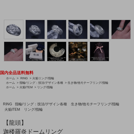
国内全品送料無料
ホーム
>
RING
>
火焔リング/指輪
ホーム
>
指輪/リング：技法/デザイン各種
>
生き物/他モチーフリング/指輪
ホーム
>
火焔ITEM
>
リング/指輪
RING
指輪/リング：技法/デザイン各種
生き物/他モチーフリング/指輪
火焔ITEM
リング/指輪
【龍頭】
迦楼羅炎ドームリング