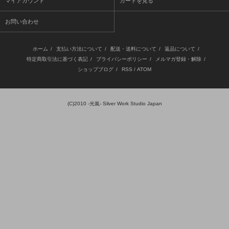
マイアカウント
カートを見る
お問い合わせ
ホーム
/
支払い方法について
/
配送・送料について
/
返品について
/
特定商取引法に基づく表記
/
プライバシーポリシー
/
メルマガ登録・解除
/
ショップブログ
/
RSS
/
ATOM
(C)2010
-光嵐- Silver Work Studio Japan