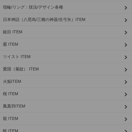
指輪/リング：技法/デザイン各種
日本神話（八咫烏/三種の神器/生弓矢）ITEM
鎚目 ITEM
霰 ITEM
ツイスト ITEM
愛国（菊紋） ITEM
火焔ITEM
桜 ITEM
鳳凰羽ITEM
龍 ITEM
蛙 ITEM