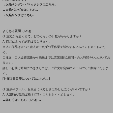
→火焔ペンダント/ネックレスはこちら←
→火焔バングルはこちら←
→火焔リングはこちら←
よくある質問（FAQ）
Q. 注文から届くまで、どのくらいの日数がかかりますか？
A. 商品によって納期は異なります。
当店の作品はすべて職人が一点ずつ手作業で製作するフルハンドメイドのた
め、
ご注文・ご入金確認後から発送までは営業日約1週間～のお時間をいただいてお
ります。
詳しいお届け時期につきましては、ご注文確定後にメールにてご案内いたしま
す。
[お届け日目安についてはこちら←]
Q. 温泉やプール、お風呂に入るときは外したほうがいいですか？
A. 入浴時の着用は避けて頂くことをおすすめします。
→詳しくはこちら（FAQ）←