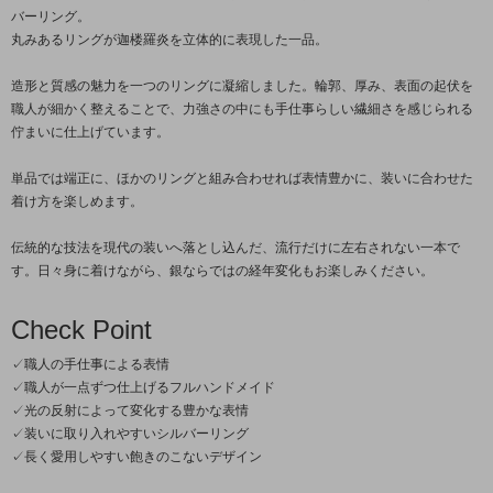
バーリング。
丸みあるリングが迦楼羅炎を立体的に表現した一品。
造形と質感の魅力を一つのリングに凝縮しました。輪郭、厚み、表面の起伏を
職人が細かく整えることで、力強さの中にも手仕事らしい繊細さを感じられる
佇まいに仕上げています。
単品では端正に、ほかのリングと組み合わせれば表情豊かに、装いに合わせた
着け方を楽しめます。
伝統的な技法を現代の装いへ落とし込んだ、流行だけに左右されない一本で
す。日々身に着けながら、銀ならではの経年変化もお楽しみください。
Check Point
✓職人の手仕事による表情
✓職人が一点ずつ仕上げるフルハンドメイド
✓光の反射によって変化する豊かな表情
✓装いに取り入れやすいシルバーリング
✓長く愛用しやすい飽きのこないデザイン