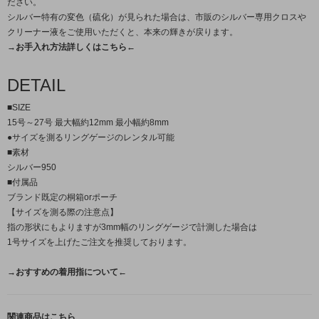
ださい。
シルバー特有の変色（硫化）が見られた場合は、市販のシルバー専用クロスや
クリーナー液をご使用いただくと、本来の輝きが戻ります。
→お手入れ方法詳しくはこちら←
DETAIL
■SIZE
15号～27号 最大幅約12mm 最小幅約8mm
●サイズを測るリングゲージのレンタル可能
■素材
シルバー950
■付属品
ブランド既定の桐箱orポーチ
【サイズを測る際の注意点】
指の形状にもよりますが3mm幅のリングゲージで計測した場合は
1号サイズを上げたご注文を推奨しております。
→おすすめの着用指について←
関連商品はこちら