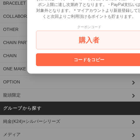
BRACELET
ポン上限に達し次第終了となります。・PayPal支払い
対象外となります。＊マイアカウントより新規登録して
COLLABORATION
くと次回よりご利用頂けるポイントも貯まります。
クーポンコード
OTHER
購入者
CHAIN PARTS/CUSTOM PARTS
CHAIN
コードをコピー
ONE MAKE ITEM
OPTION
龍頭限定
グループから探す
純金(K24)×シルバーシリーズ
メディア