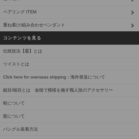
ペアリング ITEM
重ね着け/組み合わせペンダント
コンテンツを見る
伝統技法【霰】とは
ツイストとは
Click here for overseas shipping：海外発送について
鎚目/槌目とは 金槌で模様を施す職人技のアクセサリー
蛙について
龍について
バングル装着方法