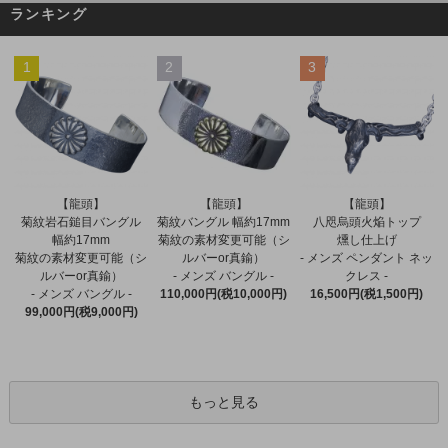
ランキング
1
2
3
【龍頭】
【龍頭】
【龍頭】
菊紋バングル 幅約17mm
菊紋岩石鎚目バングル
八咫烏頭火焔トップ
菊紋の素材変更可能（シ
幅約17mm
燻し仕上げ
ルバーor真鍮）
菊紋の素材変更可能（シ
- メンズ ペンダント ネッ
- メンズ バングル -
ルバーor真鍮）
クレス -
110,000円(税10,000円)
- メンズ バングル -
16,500円(税1,500円)
99,000円(税9,000円)
もっと見る