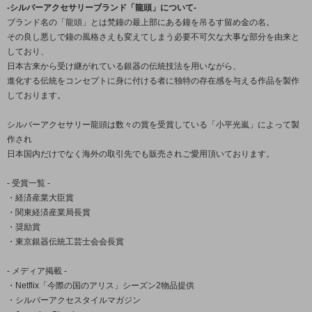
-シルバーアクセサリーブランド「龍頭」について-
ブランド名の「龍頭」とは梵鐘の最上部にある鐘を吊るす留め金の名。
その良し悪しで鐘の風格さえも変えてしまう必要不可欠な大事な部分を由来と
しており、
日本古来から受け継がれている銀器の伝統技法を用いながら、
進化する伝統をコンセプトに身に付ける者に独特の存在感を与える作品を製作
しております。
シルバーアクセサリー龍頭は数々の賞を受賞している「小平光嵐」によって製
作され
日本国内だけでなく海外の取引先でも販売されご愛用頂いております。
- 受賞一覧 -
・経済産業大臣賞
・関東経済産業局長賞
・奨励賞
・東京銀器伝統工芸士会会長賞
- メディア掲載 -
・Netflix「今際の国のアリス」シーズン2物品提供
・シルバーアクセスタイルマガジン