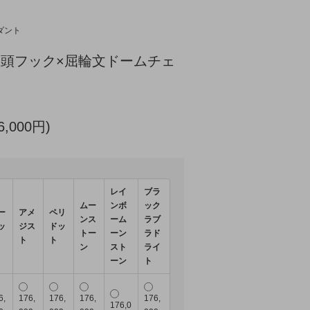
ダント
龍頭フック×屈輪文ドームチェ
6,000円)
レイ
ブラ
ムー
ンボ
ック
ー
アメ
ペリ
ンス
ーム
ラブ
ッ
ジス
ドッ
トー
ーン
ラド
ト
ト
ン
スト
ライ
ーン
ト
6,
176,
176,
176,
176,
176,0