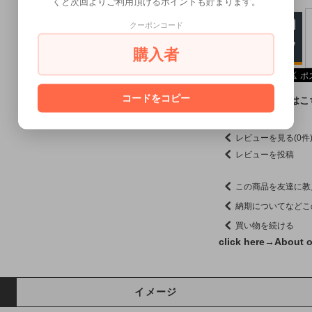
くと次回よりご利用頂けるポイントも貯まります。
クーポンコード
購入者
コードをコピー
LINE友だち追加は
レビューを見る(0件
レビューを投稿
この商品を友達に教
納期についてなどこ
買い物を続ける
click here→
About o
イメージ