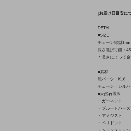
[お届け日目安に
DETAIL
■SIZE
チェーン線型1m
長さ選択可能：45cm
＊長さによって金
■素材
龍パーツ：K18
チェーン：シルバー
■天然石選択
・ガーネット
・ブルートパーズ
・アメジスト
・ペリドット
・ムーンストーン