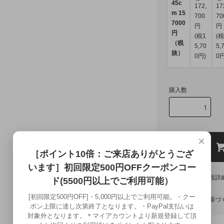
45c
172,
17
m 15
700
70
7000
円
円
円
(税1
(税
（税
5,70
5,
抜）
0円)
0円
購入数
×
［ポイント10倍：ご来店ありがとうござ
います］初回限定500円OFFクーポンコー
オプションの値段詳
ド(5500円以上でご利用可能）
返品について
[初回限定500円OFF]・5,000円以上でご利用可能。・クー
特定商取引法に基づ
ポン上限に達し次第終了となります。・PayPal支払いは
対象外となります。＊マイアカウントより新規登録して頂