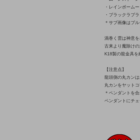
・レインボームー
・ブラックラブラ
＊サブ画像はブル
渦巻く雲は神意を
古来より魔除けの
K18製の龍金具
【注意点】
龍頭側の丸カンは
丸カンをヤットコ
＊ペンダントを合
ペンダントにチェ