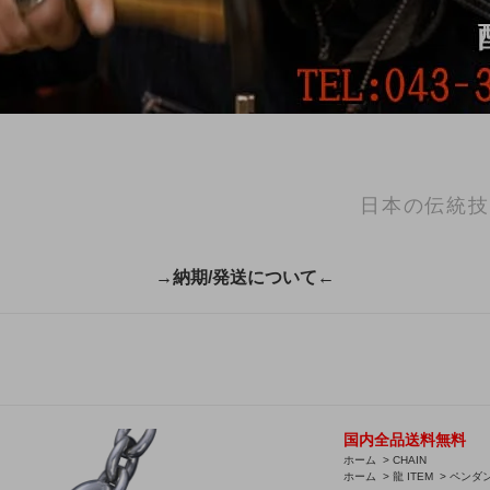
日本の伝統技
→納期/発送について←
国内全品送料無料
ホーム
>
CHAIN
ホーム
>
龍 ITEM
>
ペンダ