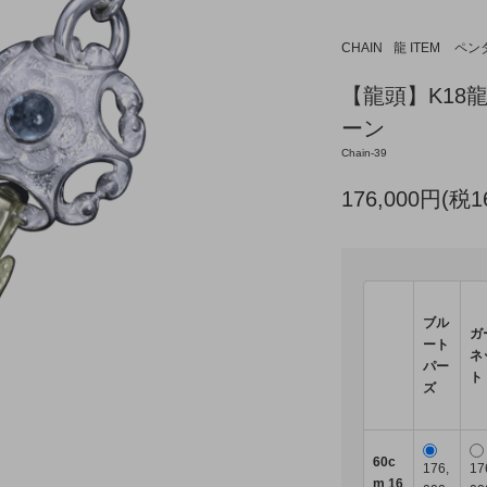
CHAIN
龍 ITEM
ペン
【龍頭】K18
ーン
Chain-39
176,000円(税1
ブル
ガ
ート
ネ
パー
ト
ズ
60c
176,
17
m 16