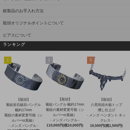
銀製品のお手入れ方法
龍頭オリジナルポイントについて
ピアスについて
ランキング
1
2
3
【龍頭】
【龍頭】
【龍頭】
菊紋バングル 幅約17mm
菊紋岩石鎚目バングル
八咫烏頭火焔トップ
菊紋の素材変更可能（シ
幅約17mm
燻し仕上げ
ルバーor真鍮）
菊紋の素材変更可能（シ
- メンズ ペンダント ネッ
- メンズ バングル -
ルバーor真鍮）
クレス -
110,000円(税10,000円)
- メンズ バングル -
16,500円(税1,500円)