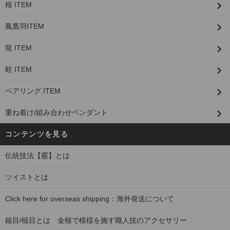
桜 ITEM
鳳凰羽ITEM
龍 ITEM
蛙 ITEM
ペアリング ITEM
重ね着け/組み合わせペンダント
コンテンツを見る
伝統技法【霰】とは
ツイストとは
Click here for overseas shipping：海外発送について
鎚目/槌目とは 金槌で模様を施す職人技のアクセサリー