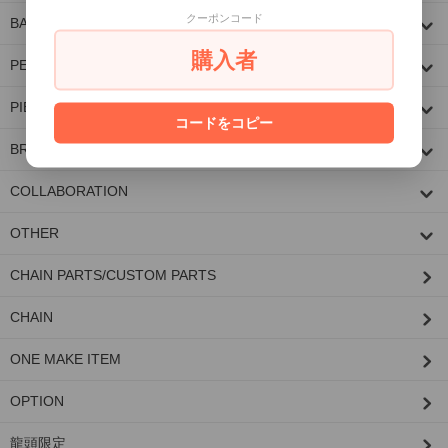
クーポンコード
BANGLE
購入者
PENDANT TOP
PIERCE
コードをコピー
BRACELET
COLLABORATION
OTHER
CHAIN PARTS/CUSTOM PARTS
CHAIN
ONE MAKE ITEM
OPTION
龍頭限定