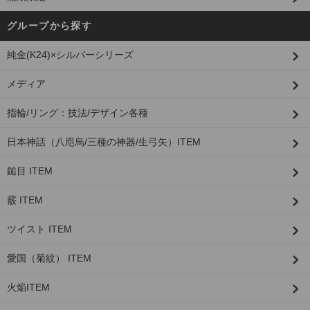
グループから探す
純金(K24)×シルバーシリーズ
メディア
指輪/リング：技法/デザイン各種
日本神話（八咫烏/三種の神器/生弓矢）ITEM
鎚目 ITEM
霰 ITEM
ツイスト ITEM
愛国（菊紋） ITEM
火焔ITEM