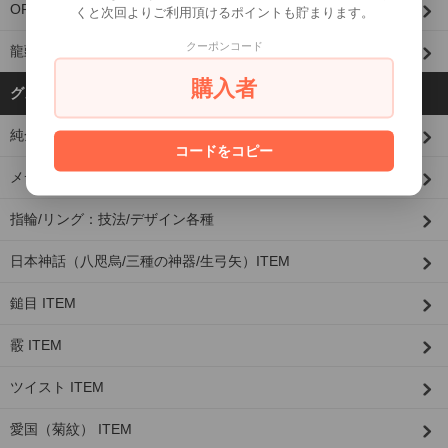
OPTION
くと次回よりご利用頂けるポイントも貯まります。
クーポンコード
龍頭限定
購入者
グループから探す
純金(K24)×シルバーシリーズ
コードをコピー
メディア
指輪/リング：技法/デザイン各種
日本神話（八咫烏/三種の神器/生弓矢）ITEM
鎚目 ITEM
霰 ITEM
ツイスト ITEM
愛国（菊紋） ITEM