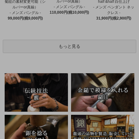
ルバーor真鍮）
菊紋の素材変更可能（シ
half &half 白仕上げ
- メンズ バングル -
ルバーor真鍮）
- メンズ ペンダント ネッ
110,000円(税10,000円)
- メンズ バングル -
クレス -
99,000円(税9,000円)
31,900円(税2,900円)
もっと見る