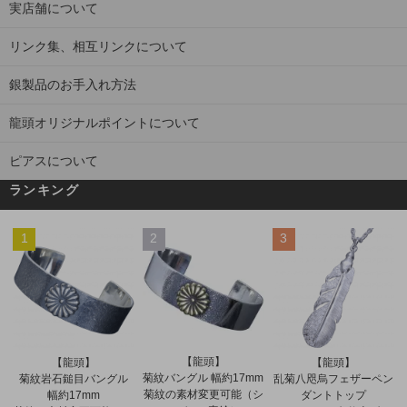
実店舗について
リンク集、相互リンクについて
銀製品のお手入れ方法
龍頭オリジナルポイントについて
ピアスについて
ランキング
1
2
3
【龍頭】
【龍頭】
【龍頭】
菊紋バングル 幅約17mm
菊紋岩石鎚目バングル
乱菊八咫烏フェザーペン
菊紋の素材変更可能（シ
幅約17mm
ダントトップ