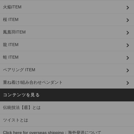
火焔ITEM
桜 ITEM
鳳凰羽ITEM
龍 ITEM
蛙 ITEM
ペアリング ITEM
重ね着け/組み合わせペンダント
コンテンツを見る
伝統技法【霰】とは
ツイストとは
Click here for overseas shipping：海外発送について