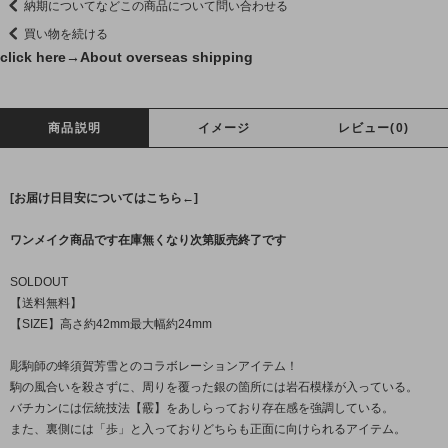
納期についてなどこの商品について問い合わせる
買い物を続ける
click here→
About overseas shipping
商品説明
イメージ
レビュー(0)
[お届け日目安についてはこちら←]
ワンメイク商品です在庫無くなり次第販売終了です
SOLDOUT
【送料無料】
【SIZE】高さ約42mm最大幅約24mm
彫駒師の蜂須賀芳雪とのコラボレーションアイテム！
駒の風合いを殺さずに、周りを覆った銀の箇所には岩石模様が入っている。
バチカンには伝統技法【霰】をあしらっており存在感を強調している。
また、裏側には「歩」と入っておりどちらも正面に向けられるアイテム。