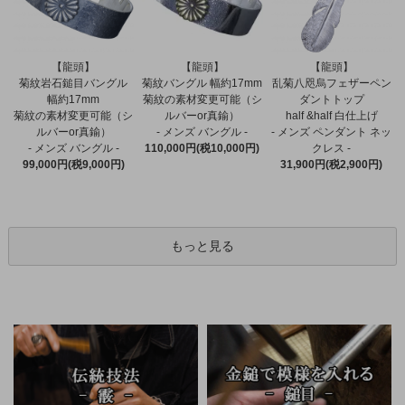
【龍頭】
【龍頭】
【龍頭】
菊紋バングル 幅約17mm
菊紋岩石鎚目バングル
乱菊八咫烏フェザーペン
菊紋の素材変更可能（シ
幅約17mm
ダントトップ
ルバーor真鍮）
菊紋の素材変更可能（シ
half &half 白仕上げ
- メンズ バングル -
ルバーor真鍮）
- メンズ ペンダント ネッ
110,000円(税10,000円)
- メンズ バングル -
クレス -
99,000円(税9,000円)
31,900円(税2,900円)
もっと見る