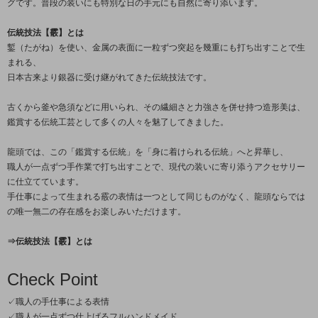
グです。普段の装いにも特別な日の手元にも自然に寄り添います。
伝統技法【霰】とは
鏨（たがね）を使い、金属の表面に一粒ずつ突起を幾重にも打ち出すことで生
まれる、
日本古来より銀器に受け継がれてきた伝統技法です。
古くから釜や急須などに用いられ、その繊細さと力強さを併せ持つ造形美は、
鑑賞する伝統工芸として多くの人々を魅了してきました。
龍頭では、この「鑑賞する伝統」を「身に着けられる伝統」へと昇華し、
職人が一点ずつ手作業で打ち出すことで、現代の装いに寄り添うアクセサリー
に仕立てています。
手仕事によって生まれる霰の表情は一つとして同じものがなく、龍頭ならでは
の唯一無二の存在感をお楽しみいただけます。
⇒伝統技法【霰】とは
Check Point
✓職人の手仕事による表情
✓職人が一点ずつ仕上げるフルハンドメイド