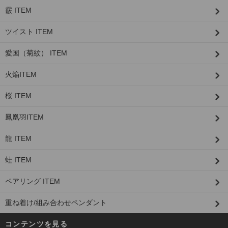
霰 ITEM
ツイスト ITEM
愛国（菊紋） ITEM
火焔ITEM
桜 ITEM
鳳凰羽ITEM
龍 ITEM
蛙 ITEM
ペアリング ITEM
重ね着け/組み合わせペンダント
コンテンツを見る