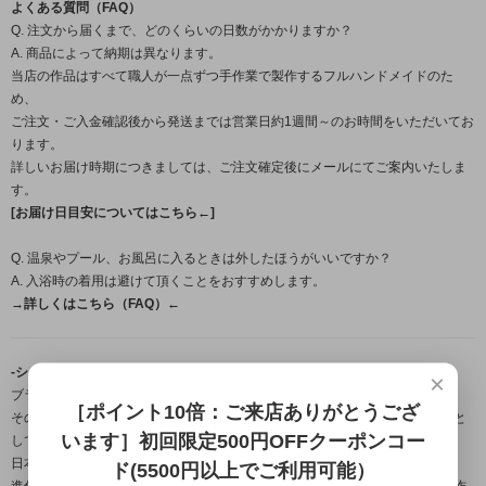
よくある質問（FAQ）
Q. 注文から届くまで、どのくらいの日数がかかりますか？
A. 商品によって納期は異なります。
当店の作品はすべて職人が一点ずつ手作業で製作するフルハンドメイドのた
め、
ご注文・ご入金確認後から発送までは営業日約1週間～のお時間をいただいてお
ります。
詳しいお届け時期につきましては、ご注文確定後にメールにてご案内いたしま
す。
[お届け日目安についてはこちら←]
Q. 温泉やプール、お風呂に入るときは外したほうがいいですか？
A. 入浴時の着用は避けて頂くことをおすすめします。
→詳しくはこちら（FAQ）←
-シルバーアクセサリーブランド「龍頭」について-
×
ブランド名の「龍頭」とは梵鐘の最上部にある鐘を吊るす留め金の名。
［ポイント10倍：ご来店ありがとうござ
その良し悪しで鐘の風格さえも変えてしまう必要不可欠な大事な部分を由来と
います］初回限定500円OFFクーポンコー
しており、
日本古来から受け継がれている銀器の伝統技法を用いながら、
ド(5500円以上でご利用可能）