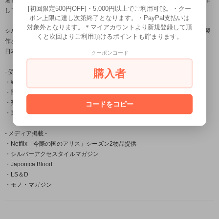
進化する伝統をコンセプトに身に付ける者に独特の存在感を与える作品を製作
[初回限定500円OFF]・5,000円以上でご利用可能。・クー
しております。
ポン上限に達し次第終了となります。・PayPal支払いは
対象外となります。＊マイアカウントより新規登録して頂
シルバーアクセサリー龍頭は数々の賞を受賞している「小平光嵐」によって製
くと次回よりご利用頂けるポイントも貯まります。
作され
日本国内だけでなく海外の取引先でも販売されご愛用頂いております。
クーポンコード
購入者
- 受賞一覧 -
・経済産業大臣賞
・関東経済産業局長賞
・奨励賞
コードをコピー
・東京銀器伝統工芸士会会長賞
- メディア掲載 -
・Netflix「今際の国のアリス」シーズン2物品提供
・シルバーアクセスタイルマガジン
・Japonica Blood
・LS＆D
・モノ・マガジン