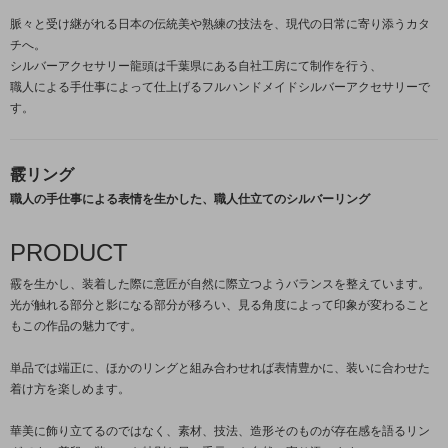
脈々と受け継がれる日本の伝統美や熟練の技法を、現代の日常に寄り添うカタ
チへ。
シルバーアクセサリー龍頭は千葉県にある自社工房にて制作を行う、
職人による手仕事によって仕上げるフルハンドメイドシルバーアクセサリーで
す。
霰リング
職人の手仕事による表情を生かした、職人仕立てのシルバーリング
PRODUCT
霰を生かし、装着した際に意匠が自然に際立つようバランスを整えています。
光が触れる部分と影になる部分が移ろい、見る角度によって印象が変わること
もこの作品の魅力です。
単品では端正に、ほかのリングと組み合わせれば表情豊かに、装いに合わせた
着け方を楽しめます。
華美に飾り立てるのではなく、素材、技法、造形そのものが存在感を語るリン