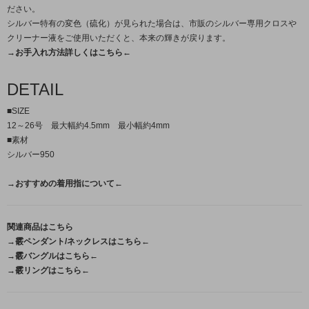
ださい。
シルバー特有の変色（硫化）が見られた場合は、市販のシルバー専用クロスや
クリーナー液をご使用いただくと、本来の輝きが戻ります。
→お手入れ方法詳しくはこちら←
DETAIL
■SIZE
12～26号 最大幅約4.5mm 最小幅約4mm
■素材
シルバー950
→おすすめの着用指について←
関連商品はこちら
→霰ペンダント/ネックレスはこちら←
→霰バングルはこちら←
→霰リングはこちら←