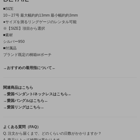
■SIZE
10～27号 最大幅約約13mm 最小幅約約3mm
●サイズを測るリングゲージのレンタル可能
※【SIZE】項目から選択
■素材
シルバー950
■付属品
ブランド既定の桐箱orポーチ
→おすすめの着用指について←
関連商品はこちら
→愛国ペンダント/ネックレスはこちら←
→愛国バングルはこちら←
→愛国リングはこちら←
よくある質問（FAQ）
Q. 注文から届くまで、どのくらいの日数がかかりますか？
A. 商品によって納期は異なります。