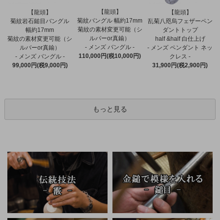
【龍頭】
【龍頭】
【龍頭】
菊紋バングル 幅約17mm
菊紋岩石鎚目バングル
乱菊八咫烏フェザーペン
菊紋の素材変更可能（シ
幅約17mm
ダントトップ
ルバーor真鍮）
菊紋の素材変更可能（シ
half &half 白仕上げ
- メンズ バングル -
ルバーor真鍮）
- メンズ ペンダント ネッ
110,000円(税10,000円)
- メンズ バングル -
クレス -
99,000円(税9,000円)
31,900円(税2,900円)
もっと見る