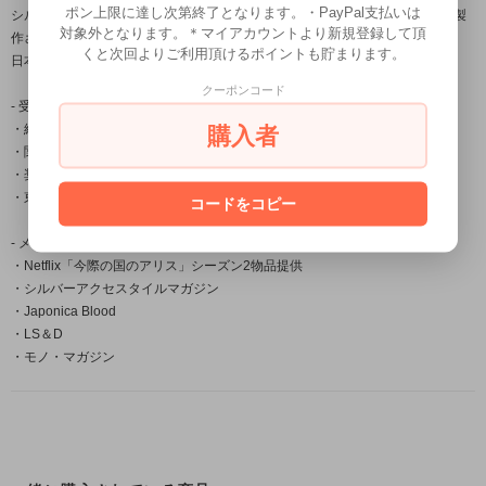
ポン上限に達し次第終了となります。・PayPal支払いは
シルバーアクセサリー龍頭は数々の賞を受賞している「小平光嵐」によって製
対象外となります。＊マイアカウントより新規登録して頂
作され
くと次回よりご利用頂けるポイントも貯まります。
日本国内だけでなく海外の取引先でも販売されご愛用頂いております。
クーポンコード
- 受賞一覧 -
・経済産業大臣賞
購入者
・関東経済産業局長賞
・奨励賞
・東京銀器伝統工芸士会会長賞
コードをコピー
- メディア掲載 -
・Netflix「今際の国のアリス」シーズン2物品提供
・シルバーアクセスタイルマガジン
・Japonica Blood
・LS＆D
・モノ・マガジン