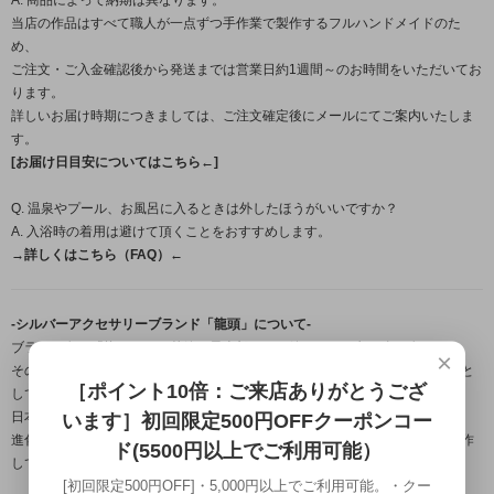
当店の作品はすべて職人が一点ずつ手作業で製作するフルハンドメイドのた
め、
ご注文・ご入金確認後から発送までは営業日約1週間～のお時間をいただいてお
ります。
詳しいお届け時期につきましては、ご注文確定後にメールにてご案内いたしま
す。
[お届け日目安についてはこちら←]
Q. 温泉やプール、お風呂に入るときは外したほうがいいですか？
A. 入浴時の着用は避けて頂くことをおすすめします。
→詳しくはこちら（FAQ）←
-シルバーアクセサリーブランド「龍頭」について-
ブランド名の「龍頭」とは梵鐘の最上部にある鐘を吊るす留め金の名。
×
その良し悪しで鐘の風格さえも変えてしまう必要不可欠な大事な部分を由来と
［ポイント10倍：ご来店ありがとうござ
しており、
日本古来から受け継がれている銀器の伝統技法を用いながら、
います］初回限定500円OFFクーポンコー
進化する伝統をコンセプトに身に付ける者に独特の存在感を与える作品を製作
ド(5500円以上でご利用可能）
しております。
[初回限定500円OFF]・5,000円以上でご利用可能。・クー