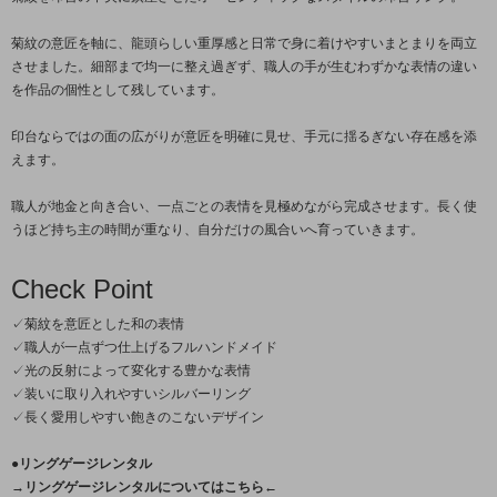
菊紋の意匠を軸に、龍頭らしい重厚感と日常で身に着けやすいまとまりを両立
させました。細部まで均一に整え過ぎず、職人の手が生むわずかな表情の違い
を作品の個性として残しています。
印台ならではの面の広がりが意匠を明確に見せ、手元に揺るぎない存在感を添
えます。
職人が地金と向き合い、一点ごとの表情を見極めながら完成させます。長く使
うほど持ち主の時間が重なり、自分だけの風合いへ育っていきます。
Check Point
✓菊紋を意匠とした和の表情
✓職人が一点ずつ仕上げるフルハンドメイド
✓光の反射によって変化する豊かな表情
✓装いに取り入れやすいシルバーリング
✓長く愛用しやすい飽きのこないデザイン
●リングゲージレンタル
→リングゲージレンタルについてはこちら←