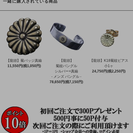
一緒に購入されている商品
【龍頭】菊バッジ真鍮
【龍頭】
【龍頭】K18菊紋ピアス
11,550円(税1,050円)
菊紋バングル
小1ヶ
シルバー×真鍮
24,750円(税2,250円)
- メンズ バングル -
78,650円(税7,150円)