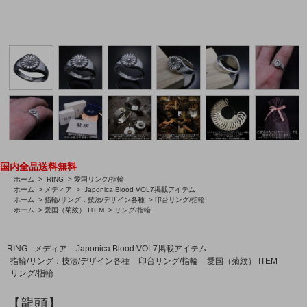
国内全品送料無料
ホーム
>
RING
>
愛国リング/指輪
ホーム
>
メディア
>
Japonica Blood VOL7掲載アイテム
ホーム
>
指輪/リング：技法/デザイン各種
>
印台リング/指輪
ホーム
>
愛国（菊紋） ITEM
>
リング/指輪
RING
メディア
Japonica Blood VOL7掲載アイテム
指輪/リング：技法/デザイン各種
印台リング/指輪
愛国（菊紋） ITEM
リング/指輪
【龍頭】