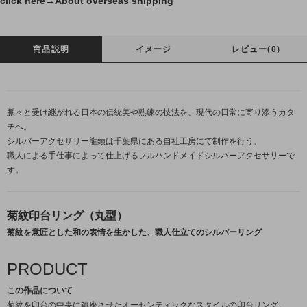
click here→
About overseas shipping
商品説明
イメージ
レビュー(0)
脈々と受け継がれる日本の伝統美や熟練の技法を、現代の日常に寄り添うカタ
チへ。
シルバーアクセサリー龍頭は千葉県にある自社工房にて制作を行う、
職人による手仕事によって仕上げるフルハンドメイドシルバーアクセサリーで
す。
菊紋印台リング（丸型）
菊紋を意匠とした和の表情を生かした、職人仕立てのシルバーリング
PRODUCT
この作品について
菊紋を印台の中央に鎮座させたオーセンティックなスタイルの印台リング。