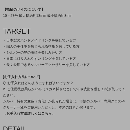
【指輪のサイズについて】
10～27号 最大幅約約13mm 最小幅約約3mm
TARGET
・日本製のハンドメイドリングを探している方
・職人の手仕事を感じられる指輪を探している方
・シルバーの光の表情を楽しみたい方
・日常に取り入れやすいリングを探している方
・長く愛用できるシルバーアクセサリーを探している方
[お手入れ方法について]
Q. お手入れはどのようにすればよいですか？
A. ご使用後は柔らかい布（メガネ拭きなど）で汗や皮脂を優しく拭き取ってく
ださい。
シルバー特有の変色（硫化）が見られた場合は、市販のシルバー専用クロスや
クリーナー液をご使用いただくと、本来の輝きが戻ります。
→お手入れ方法詳しくはこちら←
DETAIL