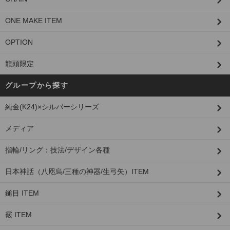
ONE MAKE ITEM
OPTION
龍頭限定
グループから探す
純金(K24)×シルバーシリーズ
メディア
指輪/リング：技法/デザイン各種
日本神話（八咫烏/三種の神器/生弓矢）ITEM
鎚目 ITEM
霰 ITEM