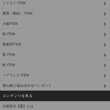
ツイスト ITEM
愛国（菊紋） ITEM
火焔ITEM
桜 ITEM
鳳凰羽ITEM
龍 ITEM
蛙 ITEM
ペアリング ITEM
重ね着け/組み合わせペンダント
コンテンツを見る
伝統技法【霰】とは