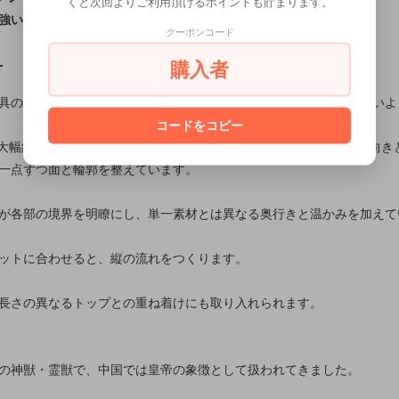
くと次回よりご利用頂けるポイントも貯まります。
強い輪郭を、銀の立体造形へ落とし込んだペンダント
クーポンコード
購入者
T
具の五鈷杵を一体に構成し、龍の力強い動きが輪郭の中で途切れないよ
コードをコピー
最大幅約30mmの比率を生かし、細部を詰め込みながらもモチーフの向き
一点ずつ面と輪郭を整えています。
が各部の境界を明瞭にし、単一素材とは異なる奥行きと温かみを加えて
ットに合わせると、縦の流れをつくります。
長さの異なるトップとの重ね着けにも取り入れられます。
の神獣・霊獣で、中国では皇帝の象徴として扱われてきました。