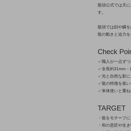
龍頭公式では天に
す。
龍頭では顔や鱗を
龍の動きと迫力を
Check Poi
✓職人が一点ずつ
✓全長約31mm
✓光と自然な影に
✓龍の特徴を装い
✓単体使いと重ね
TARGET
・龍をモチーフに
・和の意匠や生き