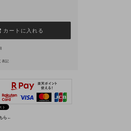
カートに入れる
細
く表記
こちら←