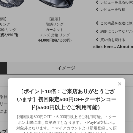
レビューを見る(0件
レビューを投稿
龍頭】
【龍頭】
この商品を友達に教
リング
龍鱗リング
指輪 リング -
ガーネット
納期についてなどこ
(税2,950円)
- メンズ 指輪 リング -
買い物を続ける
44,000円(税4,000円)
click here→
About o
イメージ
×
［ポイント10倍：ご来店ありがとうござ
る日本の伝統美や熟練の技法を、現代の日常に寄り添うカタチへ。
います］初回限定500円OFFクーポンコー
リー龍頭は千葉県にある自社工房にて制作を行う、
ド(5500円以上でご利用可能）
によって仕上げるフルハンドメイドシルバーアクセサリーです。
[初回限定500円OFF]・5,000円以上でご利用可能。・クー
ポン上限に達し次第終了となります。・PayPal支払いは
対象外となります。＊マイアカウントより新規登録して頂
プ 銀×真鍮