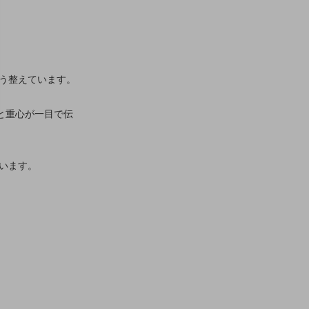
う整えています。
と重心が一目で伝
います。