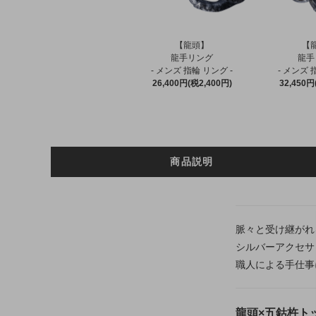
【龍頭】
【
龍手リング
龍手
- メンズ 指輪 リング -
- メンズ 
26,400円(税2,400円)
32,450円
商品説明
脈々と受け継がれ
シルバーアクセサ
職人による手仕事
龍頭×五鈷杵トッ