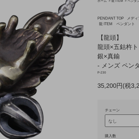
ホーム
>
龍 ITEM
>
ペンダ
PENDANT TOP
メディ
龍 ITEM
ペンダント
【龍頭】
龍頭×五鈷杵ト
銀×真鍮
- メンズ ペンダ
P-230
35,200円(税3,
チェーン
購入数