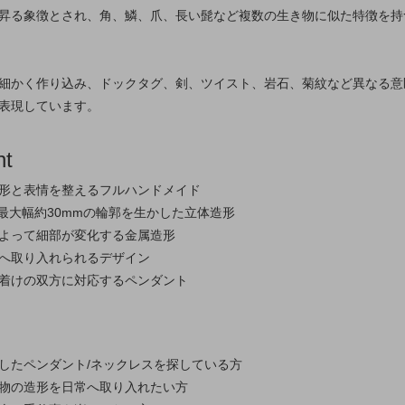
昇る象徴とされ、角、鱗、爪、長い髭など複数の生き物に似た特徴を持
細かく作り込み、ドックタグ、剣、ツイスト、岩石、菊紋など異なる意
表現しています。
nt
形と表情を整えるフルハンドメイド
・最大幅約30mmの輪郭を生かした立体造形
よって細部が変化する金属造形
へ取り入れられるデザイン
着けの双方に対応するペンダント
したペンダント/ネックレスを探している方
物の造形を日常へ取り入れたい方