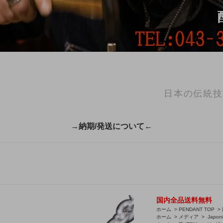
日本の伝統技
→納期/発送について←
国内全品送料無料
ホーム
>
PENDANT TOP
>
ホーム
>
メディア
>
Japon