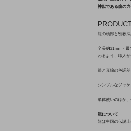
神獣である龍の力
PRODUC
龍の頭部と密教法
全長約31mm・
わるよう、職人が
銀と真鍮の色調差
シンプルなジャケ
単体使いのほか、
龍について
龍は中国の伝説上