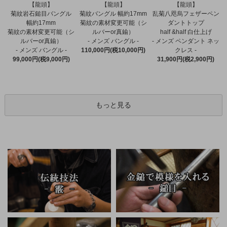
【龍頭】
【龍頭】
【龍頭】
菊紋バングル 幅約17mm
菊紋岩石鎚目バングル
乱菊八咫烏フェザーペン
菊紋の素材変更可能（シ
幅約17mm
ダントトップ
ルバーor真鍮）
菊紋の素材変更可能（シ
half &half 白仕上げ
- メンズ バングル -
ルバーor真鍮）
- メンズ ペンダント ネッ
110,000円(税10,000円)
- メンズ バングル -
クレス -
99,000円(税9,000円)
31,900円(税2,900円)
もっと見る