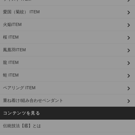
愛国（菊紋） ITEM
火焔ITEM
桜 ITEM
鳳凰羽ITEM
龍 ITEM
蛙 ITEM
ペアリング ITEM
重ね着け/組み合わせペンダント
コンテンツを見る
伝統技法【霰】とは