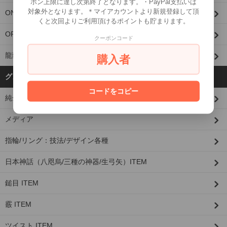
ポン上限に達し次第終了となります。・PayPal支払いは
対象外となります。＊マイアカウントより新規登録して頂
ONE MAKE ITEM
くと次回よりご利用頂けるポイントも貯まります。
OPTION
クーポンコード
龍頭限定
購入者
グループから探す
コードをコピー
純金(K24)×シルバーシリーズ
メディア
指輪/リング：技法/デザイン各種
日本神話（八咫烏/三種の神器/生弓矢）ITEM
鎚目 ITEM
霰 ITEM
ツイスト ITEM