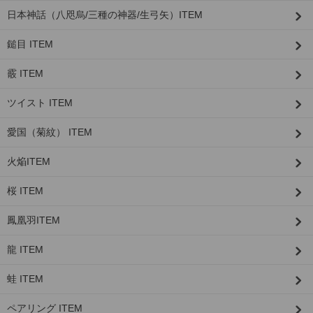
日本神話（八咫烏/三種の神器/生弓矢）ITEM
鎚目 ITEM
霰 ITEM
ツイスト ITEM
愛国（菊紋） ITEM
火焔ITEM
桜 ITEM
鳳凰羽ITEM
龍 ITEM
蛙 ITEM
ペアリング ITEM