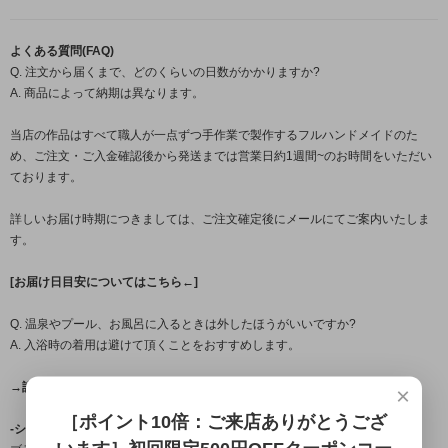
よくある質問(FAQ)
Q. 注文から届くまで、どのくらいの日数がかかりますか?
A. 商品によって納期は異なります。
当店の作品はすべて職人が一点ずつ手作業で製作するフルハンドメイドのた
め、ご注文・ご入金確認後から発送までは営業日約1週間~のお時間をいただい
ております。
詳しいお届け時期につきましては、ご注文確定後にメールにてご案内いたしま
す。
[お届け日目安についてはこちら←]
Q. 温泉やプール、お風呂に入るときは外したほうがいいですか?
A. 入浴時の着用は避けて頂くことをおすすめします。
→詳しくはこちら(FAQ)←
×
［ポイント10倍：ご来店ありがとうござ
-シルバーアクセサリーブランド「龍頭」について-