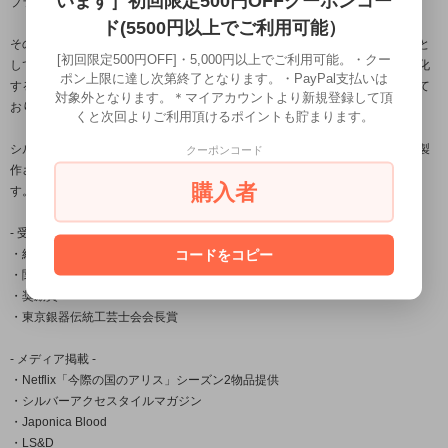
います］初回限定500円OFFクーポンコー
ブランド名の「龍頭」とは梵鐘の最上部にある鐘を吊るす留め金の名。
ド(5500円以上でご利用可能）
その良し悪しで鐘の風格さえも変えてしまう必要不可欠な大事な部分を由来と
[初回限定500円OFF]・5,000円以上でご利用可能。・クー
しており、日本古来から受け継がれている銀器の伝統技法を用いながら、進化
ポン上限に達し次第終了となります。・PayPal支払いは
する伝統をコンセプトに身に付ける者に独特の存在感を与える作品を製作して
対象外となります。＊マイアカウントより新規登録して頂
おります。
くと次回よりご利用頂けるポイントも貯まります。
シルバーアクセサリー龍頭は数々の賞を受賞している「小平光嵐」によって製
クーポンコード
作され、日本国内だけでなく海外の取引先でも販売されご愛用頂いておりま
購入者
す。
- 受賞一覧 -
コードをコピー
・経済産業大臣賞
・関東経済産業局長賞
・奨励賞
・東京銀器伝統工芸士会会長賞
- メディア掲載 -
・Netflix「今際の国のアリス」シーズン2物品提供
・シルバーアクセスタイルマガジン
・Japonica Blood
・LS&D