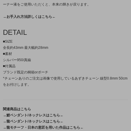
ーナー液をご使用いただくと、本来の輝きが戻ります。
→お手入れ方法詳しくはこちら←
DETAIL
■SIZE
全長約43mm 最大幅約28mm
■素材
シルバー950/真鍮
■付属品
ブランド既定の桐箱orポーチ
*チェーンありのご注文は画像で使用しているあずきチェーン 線型0.8mm 50cm
をお付けします。
関連商品はこちら
→鯉ペンダント/ネックレスはこちら←
→龍ペンダント/ネックレスはこちら←
→龍モチーフ・日本の意匠を用いた作品はこちら←