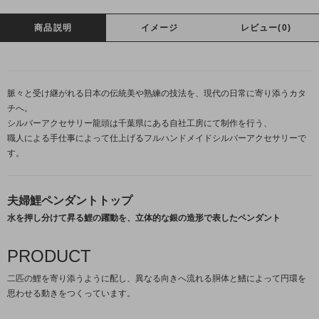
商品説明
イメージ
レビュー(0)
脈々と受け継がれる日本の伝統美や熟練の技法を、現代の日常に寄り添うカタ
チへ。
シルバーアクセサリー龍頭は千葉県にある自社工房にて制作を行う、
職人による手仕事によって仕上げるフルハンドメイドシルバーアクセサリーで
す。
夫婦鯉ペンダントトップ
水を押し分けて昇る鯉の躍動を、立体的な銀の造形で表したペンダント
PRODUCT
二匹の鯉を寄り添うように配し、異なる向きへ流れる胴体と鰭によって円環を
思わせる動きをつくっています。