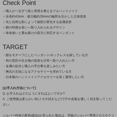
Check Point
✓職人が一点ずつ形と表情を整えるフルハンドメイド
✓全長約43mm・最大幅約28mmの輪郭を生かした立体造形
✓光と自然な影によって細部が変化する金属造形
✓鯉の特徴を装いへ取り入れられるデザイン
✓単体使いと重ね着けの双方に対応するペンダント
TARGET
・鯉をモチーフにしたペンダント/ネックレスを探している方
・和の意匠や生き物の造形を日常へ取り入れたい方
・金属の起伏と職人の手仕事を楽しみたい方
・胸元の主役になるアクセサリーを求めている方
・日本製のハンドメイドアクセサリーを長く愛用したい方
[お手入れ方法について]
Q. お手入れはどのようにすればよいですか?
A. ご使用後は柔らかい布(メガネ拭きなど)で汗や皮脂を優しく拭き取ってくだ
さい。
シルバー特有の変色(硫化)が見られた場合は、市販のシルバー専用クロスやクリ