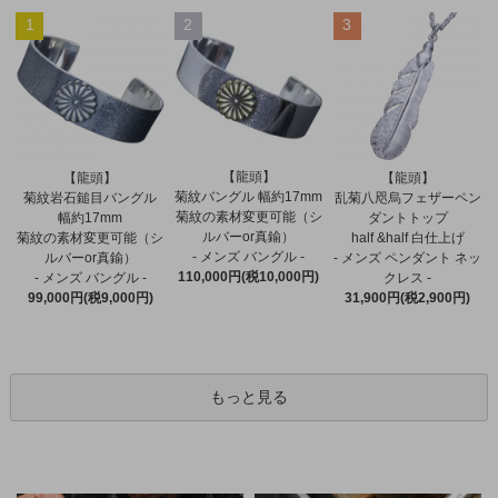
1
2
3
【龍頭】
【龍頭】
【龍頭】
菊紋バングル 幅約17mm
菊紋岩石鎚目バングル
乱菊八咫烏フェザーペン
菊紋の素材変更可能（シ
幅約17mm
ダントトップ
ルバーor真鍮）
菊紋の素材変更可能（シ
half &half 白仕上げ
- メンズ バングル -
ルバーor真鍮）
- メンズ ペンダント ネッ
110,000円(税10,000円)
- メンズ バングル -
クレス -
99,000円(税9,000円)
31,900円(税2,900円)
もっと見る