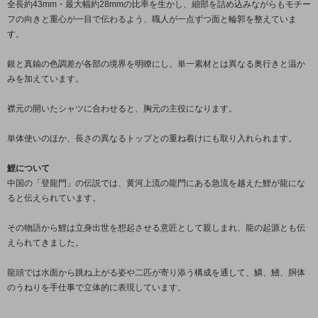
全長約43mm・最大幅約28mmの比率を生かし、細部を詰め込みながらもモチー
フの向きと重心が一目で伝わるよう、職人が一点ずつ面と輪郭を整えていま
す。
銀と真鍮の色調差が各部の境界を明瞭にし、単一素材とは異なる奥行きと温か
みを加えています。
襟元の開いたシャツに合わせると、胸元の主役になります。
単体使いのほか、長さの異なるトップとの重ね着けにも取り入れられます。
鯉について
中国の「登龍門」の伝説では、黄河上流の龍門にある急流を越えた鯉が龍にな
ると伝えられています。
その物語から鯉は立身出世を想起させる意匠として親しまれ、龍の起源とも伝
えられてきました。
龍頭では水面から跳ね上がる姿や二匹が寄り添う構成を通して、鱗、鰭、胴体
のうねりを手仕事で立体的に表現しています。