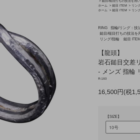
>
鎚目/槌目打ちの技法を用
ホーム
>
鎚目 ITEM
>
リング
ホーム
>
鎚目 ITEM
>
リング
RING
指輪/リング：技
鎚目/槌目打ちの技法を
リング/指輪
鎚目 ITE
【龍頭】
岩石鎚目交差
- メンズ 指輪 
R-160
16,500円(税1,
【SIZE】