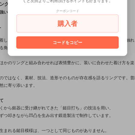
くと次回よりご利用頂けるポイントも貯まります。
ング
クーポンコード
強い鎚目模様を生かした、職人仕立てのシルバーリング
購入者
T
着した際に意匠が自然に際立つようバランスを整えています。光が触れ
コードをコピー
る角度によって印象が変わることもこの作品の魅力です。
ほかのリングと組み合わせれば表情豊かに、装いに合わせた着け方を楽
のではなく、素材、技法、造形そのものが存在感を語るリングです。普
然に寄り添います。
て
くから銀器に受け継がれてきた「鎚目打ち」の技法を用い、
ずつ叩きながら凹凸を生み出す鍛造製法で制作しています。
生まれる鎚目模様は、一つとして同じものがありません。