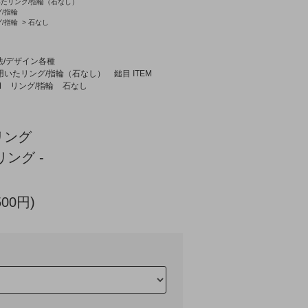
いたリング/指輪（石なし）
/指輪
/指輪
>
石なし
法/デザイン各種
用いたリング/指輪（石なし）
鎚目 ITEM
M
リング/指輪
石なし
リング
リング -
500円)