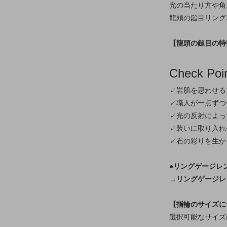
光の当たり方や角
龍頭の鎚目リング
【龍頭の鎚目の特
Check Poi
✓岩肌を思わせる
✓職人が一点ずつ
✓光の反射によっ
✓装いに取り入れ
✓石の彩りを生か
●リングゲージレ
→リングゲージレ
【指輪のサイズに
選択可能なサイズ