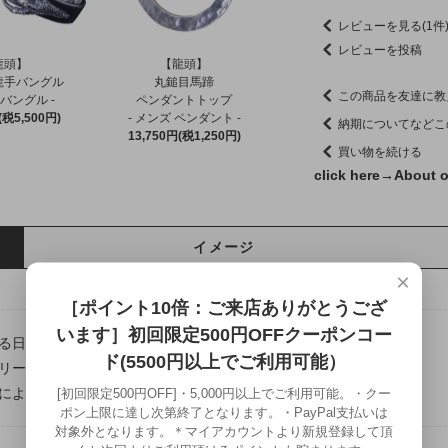
レビューを見る(1件
レビューを投稿
龍頭】
【龍頭】
龍手バングル
丸鎚目馬蹄
この商品を友達に教
 バングル -
ペンダントトップ
(税5,500円)
- メンズ ペンダント -
納期についてなどこ
13,750円(税1,250円)
買い物を続ける
click here→
About o
イメージ
×
［ポイント10倍：ご来店ありがとうござ
います］初回限定500円OFFクーポンコー
る日本の伝統美や熟練の技法を、現代の日常に寄り添うカタチへ。
ド(5500円以上でご利用可能）
リー龍頭は千葉県にある自社工房にて制作を行う、
によって仕上げるフルハンドメイドシルバーアクセサリーです。
[初回限定500円OFF]・5,000円以上でご利用可能。・クー
ポン上限に達し次第終了となります。・PayPal支払いは
対象外となります。＊マイアカウントより新規登録して頂