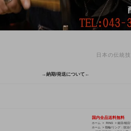
日本の伝統技
→納期/発送について←
国内全品送料無料
ホーム
>
RING
>
鎚目/槌目リ
ホーム
>
指輪/リング：技法