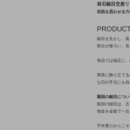
岩石鎚目交差リ
岩肌を思わせる力
PRODUC
鎚目を生かし、装
部分が移ろい、見
単品では端正に、
華美に飾り立てる
な日の手元にも自
龍頭の鎚目につい
龍頭の鎚目は、古
地金を金鎚で一点
手作業だからこそ