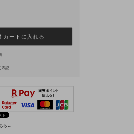
カートに入れる
細
く表記
こちら←