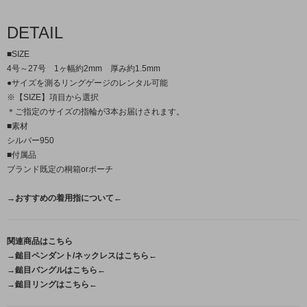
DETAIL
■SIZE
4号～27号 1ヶ幅約2mm 厚み約1.5mm
●サイズを測るリングゲージのレンタル可能
※【SIZE】項目から選択
＊ご指定のサイズの指輪が3本お届けされます。
■素材
シルバー950
■付属品
ブランド既定の桐箱orポーチ
→おすすめの着用指について←
関連商品はこちら
→鎚目ペンダント/ネックレスはこちら←
→鎚目バングルはこちら←
→鎚目リングはこちら←