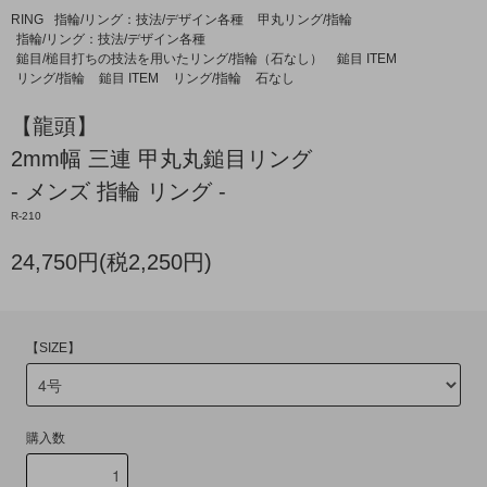
RING
指輪/リング：技法/デザイン各種
甲丸リング/指輪
指輪/リング：技法/デザイン各種
鎚目/槌目打ちの技法を用いたリング/指輪（石なし）
鎚目 ITEM
リング/指輪
鎚目 ITEM
リング/指輪
石なし
【龍頭】
2mm幅 三連 甲丸丸鎚目リング
- メンズ 指輪 リング -
R-210
24,750円(税2,250円)
【SIZE】
購入数