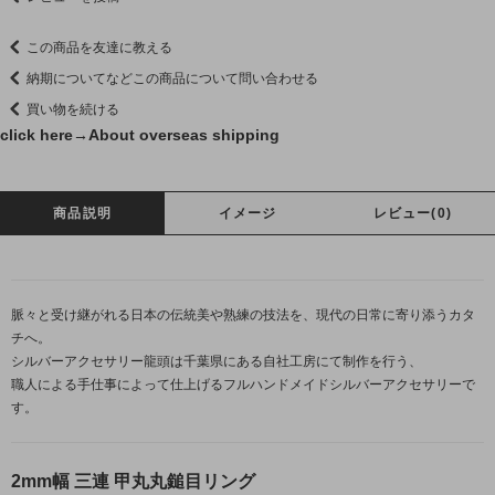
この商品を友達に教える
納期についてなどこの商品について問い合わせる
買い物を続ける
click here→
About overseas shipping
商品説明
イメージ
レビュー(0)
脈々と受け継がれる日本の伝統美や熟練の技法を、現代の日常に寄り添うカタ
チへ。
シルバーアクセサリー龍頭は千葉県にある自社工房にて制作を行う、
職人による手仕事によって仕上げるフルハンドメイドシルバーアクセサリーで
す。
2mm幅 三連 甲丸丸鎚目リング