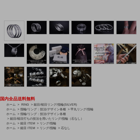
国内全品送料無料
ホーム
>
RING
>
鎚目/槌目リング/指輪(SILVER)
ホーム
>
指輪/リング：技法/デザイン各種
>
甲丸リング/指輪
ホーム
>
指輪/リング：技法/デザイン各種
>
鎚目/槌目打ちの技法を用いたリング/指輪（石なし）
ホーム
>
鎚目 ITEM
>
リング/指輪
ホーム
>
鎚目 ITEM
>
リング/指輪
>
石なし