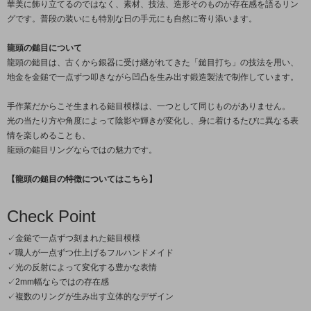
華美に飾り立てるのではなく、素材、技法、造形そのものが存在感を語るリン
グです。普段の装いにも特別な日の手元にも自然に寄り添います。
龍頭の鎚目について
龍頭の鎚目は、古くから銀器に受け継がれてきた「鎚目打ち」の技法を用い、
地金を金鎚で一点ずつ叩きながら凹凸を生み出す鍛造製法で制作しています。
手作業だからこそ生まれる鎚目模様は、一つとして同じものがありません。
光の当たり方や角度によって陰影や輝きが変化し、身に着けるたびに異なる表
情を楽しめることも、
龍頭の鎚目リングならではの魅力です。
【龍頭の鎚目の特徴についてはこちら】
Check Point
✓金鎚で一点ずつ刻まれた鎚目模様
✓職人が一点ずつ仕上げるフルハンドメイド
✓光の反射によって変化する豊かな表情
✓2mm幅ならではの存在感
✓複数のリングが生み出す立体的なデザイン