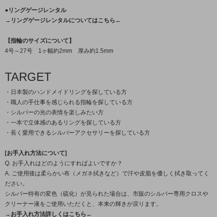
●リングゲージレンタル
→リングゲージレンタルについてはこちら←
【指輪のサイズについて】
4号～27号 1ヶ幅約2mm 厚み約1.5mm
TARGET
・日本製のハンドメイドリングを探している方
・職人の手仕事を感じられる指輪を探している方
・シルバーの光の表情を楽しみたい方
・一本で立体感のあるリングを探している方
・長く愛用できるシルバーアクセサリーを探している方
[お手入れ方法について]
Q. お手入れはどのようにすればよいですか？
A. ご使用後は柔らかい布（メガネ拭きなど）で汗や皮脂を優しく拭き取ってく
ださい。
シルバー特有の変色（硫化）が見られた場合は、市販のシルバー専用クロスや
クリーナー液をご使用いただくと、本来の輝きが戻ります。
→お手入れ方法詳しくはこちら←