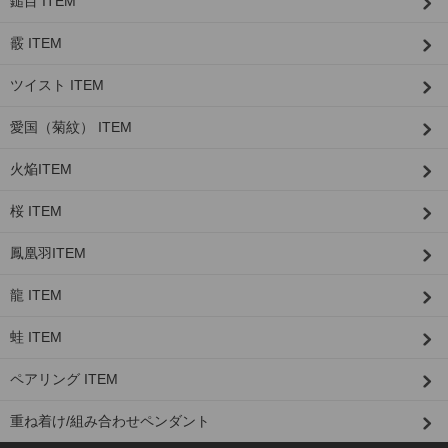
鎚目 ITEM
霰 ITEM
ツイスト ITEM
愛国（菊紋） ITEM
火焔ITEM
桜 ITEM
鳳凰羽ITEM
龍 ITEM
蛙 ITEM
ペアリング ITEM
重ね着け/組み合わせペンダント