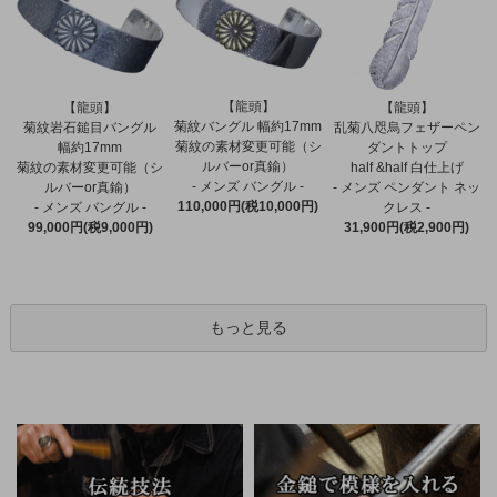
【龍頭】
【龍頭】
【龍頭】
菊紋バングル 幅約17mm
菊紋岩石鎚目バングル
乱菊八咫烏フェザーペン
菊紋の素材変更可能（シ
幅約17mm
ダントトップ
ルバーor真鍮）
菊紋の素材変更可能（シ
half &half 白仕上げ
- メンズ バングル -
ルバーor真鍮）
- メンズ ペンダント ネッ
110,000円(税10,000円)
- メンズ バングル -
クレス -
99,000円(税9,000円)
31,900円(税2,900円)
もっと見る