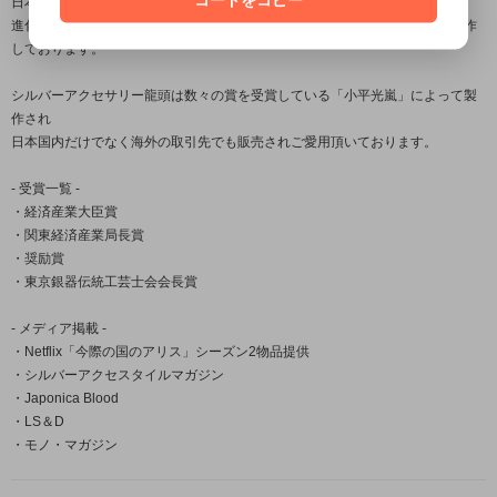
日本古来から受け継がれている銀器の伝統技法を用いながら、
進化する伝統をコンセプトに身に付ける者に独特の存在感を与える作品を製作
しております。
シルバーアクセサリー龍頭は数々の賞を受賞している「小平光嵐」によって製
作され
日本国内だけでなく海外の取引先でも販売されご愛用頂いております。
- 受賞一覧 -
・経済産業大臣賞
・関東経済産業局長賞
・奨励賞
・東京銀器伝統工芸士会会長賞
- メディア掲載 -
・Netflix「今際の国のアリス」シーズン2物品提供
・シルバーアクセスタイルマガジン
・Japonica Blood
・LS＆D
・モノ・マガジン