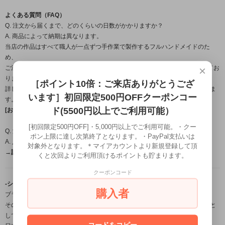
よくある質問（FAQ）
Q. 注文から届くまで、どのくらいの日数がかかりますか？
A. 商品によって納期は異なります。
当店の作品はすべて職人が一点ずつ手作業で製作するフルハンドメイドのた
め、
×
ご注文・ご入金確認後から発送までは営業日約1週間～のお時間をいただいてお
ります。
［ポイント10倍：ご来店ありがとうござ
詳しいお届け時期につきましては、ご注文確定後にメールにてご案内いたしま
います］初回限定500円OFFクーポンコー
す。
ド(5500円以上でご利用可能）
[お届け日目安についてはこちら←]
[初回限定500円OFF]・5,000円以上でご利用可能。・クー
Q. 温泉やプール、お風呂に入るときは外したほうがいいですか？
ポン上限に達し次第終了となります。・PayPal支払いは
A. 入浴時の着用は避けて頂くことをおすすめします。
対象外となります。＊マイアカウントより新規登録して頂
→詳しくはこちら（FAQ）←
くと次回よりご利用頂けるポイントも貯まります。
クーポンコード
-シルバーアクセサリーブランド「龍頭」について-
購入者
ブランド名の「龍頭」とは梵鐘の最上部にある鐘を吊るす留め金の名。
その良し悪しで鐘の風格さえも変えてしまう必要不可欠な大事な部分を由来と
しており、
コードをコピー