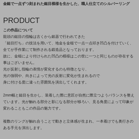
金鎚で一点ずつ刻まれた鎚目模様を生かした、職人仕立てのシルバーリング
PRODUCT
この作品について
龍頭の鎚目の指輪は古くから銀器で行われてきた
「鎚目打ち」の技法を用いて、地金を金槌で一点一点叩き凹凸を付けていく、
全てが手作業にて制作される鍛造品となっております。
故に、金槌により付けられた凹凸の模様はこの世に一つと同じものが存在する
事はございません。
光が反射し指輪の表情が変化するのも特徴となり、
光の強弱や、向きによって光の反射に変化が生まれるので
身に付ける度に違った雰囲気を演出してくれます。
2mm幅と鎚目を生かし、装着した際に意匠が自然に際立つようバランスを整え
ています。光が触れる部分と影になる部分が移ろい、見る角度によって印象が
変わることもこの作品の魅力です。
複数のリングが触れ合うことで動きと立体感が生まれ、一本着けでも奥行きの
ある手元を演出します。