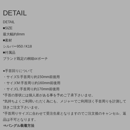
DETAIL
DETAIL
■SIZE
最大幅約8mm
■素材
シルバー950 / K18
■付属品
ブランド既定の桐箱orポーチ
●手首回りについて
・サイズS:手首周り約150mm前後用
・サイズM:手首周り約160mm前後用
・サイズL:手首周り約170mm前後用
*手首の形状には個人差がある事を予めご了承下さいませ。
*気持ちよくご利用いただく為にも、メジャーでご利用頂く手首周りを計測して
頂きご注文下さいませ。
*手首周りサイズに合わせて受注生産となりますのでご注文後のキャンセル、返
品は不可となります。
⇒バングル装着方法