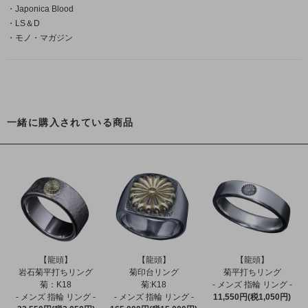
・Japonica Blood
・LS＆D
・モノ・マガジン
一緒に購入されている商品
【龍頭】
【龍頭】
【龍頭】
岩石菊平打ちリング
菊印台リング
菊平打ちリング
菊：K18
菊:K18
- メンズ 指輪 リング -
- メンズ 指輪 リング -
- メンズ 指輪 リング -
11,550円(税1,050円)