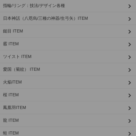
指輪/リング：技法/デザイン各種
日本神話（八咫烏/三種の神器/生弓矢）ITEM
鎚目 ITEM
霰 ITEM
ツイスト ITEM
愛国（菊紋） ITEM
火焔ITEM
桜 ITEM
鳳凰羽ITEM
龍 ITEM
蛙 ITEM