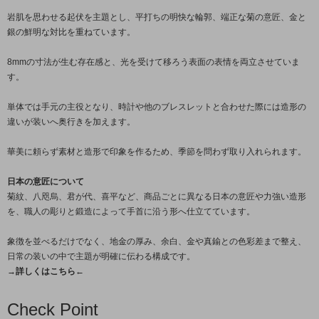
岩肌を思わせる起伏を主題とし、平打ちの明快な輪郭、端正な菊の意匠、金と
銀の鮮明な対比を重ねています。
8mmの寸法が生む存在感と、光を受けて移ろう表面の表情を両立させていま
す。
単体では手元の主役となり、時計や他のブレスレットと合わせた際には造形の
違いが装いへ奥行きを加えます。
華美に頼らず素材と造形で印象を作るため、季節を問わず取り入れられます。
日本の意匠について
菊紋、八咫烏、君が代、喜平など、商品ごとに異なる日本の意匠や力強い造形
を、職人の彫りと鍛造によって手首に沿う形へ仕立てています。
象徴を並べるだけでなく、地金の厚み、余白、金や真鍮との色彩差まで整え、
日常の装いの中で主題が明確に伝わる構成です。
→詳しくはこちら←
Check Point