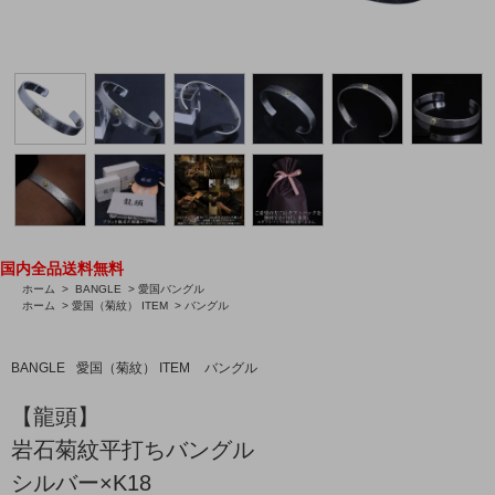
国内全品送料無料
ホーム
>
BANGLE
>
愛国バングル
ホーム
>
愛国（菊紋） ITEM
>
バングル
BANGLE
愛国（菊紋） ITEM
バングル
【龍頭】
岩石菊紋平打ちバングル
シルバー×K18