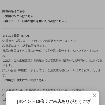
関連商品はこちら
→愛国バングルはこちら←
→龍モチーフ・日本の意匠を用いた作品はこちら←
よくある質問（FAQ）
Q. 注文から届くまで、どのくらいの日数がかかりますか？
A. 商品によって納期は異なります。
当店の作品はすべて職人が一点ずつ手作業で製作するフルハンドメイドのた
め、
ご注文・ご入金確認後から発送までは営業日約1週間～のお時間をいただいてお
ります。
詳しいお届け時期につきましては、ご注文確定後にメールにてご案内いたしま
す。
→お届け日目安についてはこちら←
Q. 温泉やプール、お風呂に入るときは外したほうがいいですか？
×
A. 入浴時の着用は避けて頂くことをおすすめします。
→詳しくはこちら（FAQ）←
［ポイント10倍：ご来店ありがとうござ