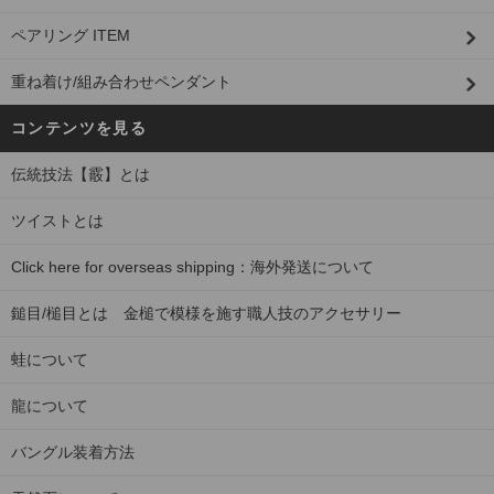
ペアリング ITEM
重ね着け/組み合わせペンダント
コンテンツを見る
伝統技法【霰】とは
ツイストとは
Click here for overseas shipping：海外発送について
鎚目/槌目とは 金槌で模様を施す職人技のアクセサリー
蛙について
龍について
バングル装着方法