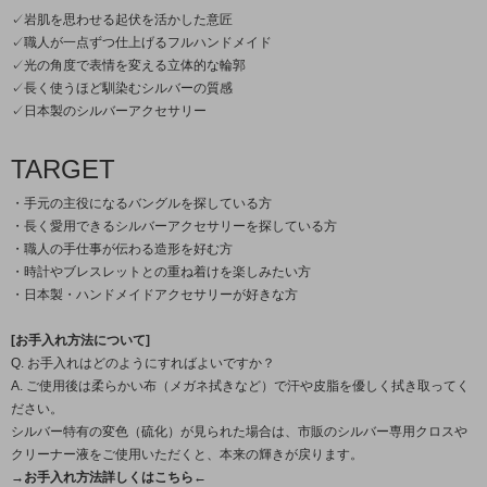
✓岩肌を思わせる起伏を活かした意匠
✓職人が一点ずつ仕上げるフルハンドメイド
✓光の角度で表情を変える立体的な輪郭
✓長く使うほど馴染むシルバーの質感
✓日本製のシルバーアクセサリー
TARGET
・手元の主役になるバングルを探している方
・長く愛用できるシルバーアクセサリーを探している方
・職人の手仕事が伝わる造形を好む方
・時計やブレスレットとの重ね着けを楽しみたい方
・日本製・ハンドメイドアクセサリーが好きな方
[お手入れ方法について]
Q. お手入れはどのようにすればよいですか？
A. ご使用後は柔らかい布（メガネ拭きなど）で汗や皮脂を優しく拭き取ってく
ださい。
シルバー特有の変色（硫化）が見られた場合は、市販のシルバー専用クロスや
クリーナー液をご使用いただくと、本来の輝きが戻ります。
→お手入れ方法詳しくはこちら←