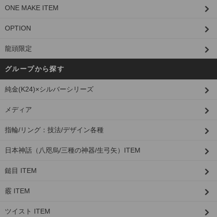
ONE MAKE ITEM
OPTION
龍頭限定
グループから探す
純金(K24)×シルバーシリーズ
メディア
指輪/リング：技法/デザイン各種
日本神話（八咫烏/三種の神器/生弓矢）ITEM
鎚目 ITEM
霰 ITEM
ツイスト ITEM