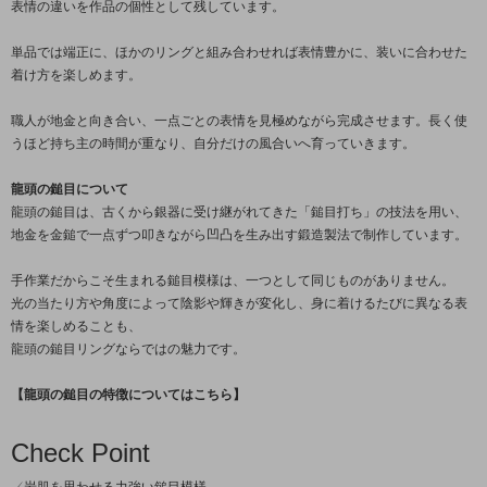
表情の違いを作品の個性として残しています。
単品では端正に、ほかのリングと組み合わせれば表情豊かに、装いに合わせた
着け方を楽しめます。
職人が地金と向き合い、一点ごとの表情を見極めながら完成させます。長く使
うほど持ち主の時間が重なり、自分だけの風合いへ育っていきます。
龍頭の鎚目について
龍頭の鎚目は、古くから銀器に受け継がれてきた「鎚目打ち」の技法を用い、
地金を金鎚で一点ずつ叩きながら凹凸を生み出す鍛造製法で制作しています。
手作業だからこそ生まれる鎚目模様は、一つとして同じものがありません。
光の当たり方や角度によって陰影や輝きが変化し、身に着けるたびに異なる表
情を楽しめることも、
龍頭の鎚目リングならではの魅力です。
【龍頭の鎚目の特徴についてはこちら】
Check Point