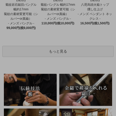
【龍頭】
【龍頭】
菊紋バングル 幅約17mm
菊紋岩石鎚目バングル
八咫烏頭火焔トップ
菊紋の素材変更可能（シ
幅約17mm
燻し仕上げ
ルバーor真鍮）
菊紋の素材変更可能（シ
- メンズ ペンダント ネッ
- メンズ バングル -
ルバーor真鍮）
クレス -
110,000円(税10,000円)
- メンズ バングル -
16,500円(税1,500円)
99,000円(税9,000円)
もっと見る