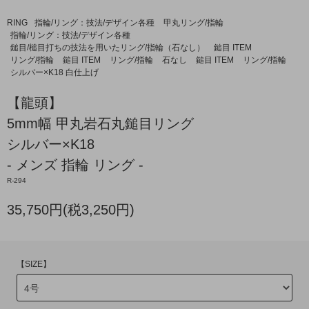
RING
指輪/リング：技法/デザイン各種
甲丸リング/指輪
指輪/リング：技法/デザイン各種
鎚目/槌目打ちの技法を用いたリング/指輪（石なし）
鎚目 ITEM
リング/指輪
鎚目 ITEM
リング/指輪
石なし
鎚目 ITEM
リング/指輪
シルバー×K18 白仕上げ
【龍頭】
5mm幅 甲丸岩石丸鎚目リング
シルバー×K18
- メンズ 指輪 リング -
R-294
35,750円(税3,250円)
【SIZE】