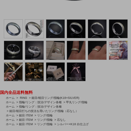
国内全品送料無料
ホーム
>
RING
>
鎚目/槌目リング/指輪(K18×SILVER)
ホーム
>
指輪/リング：技法/デザイン各種
>
甲丸リング/指輪
ホーム
>
指輪/リング：技法/デザイン各種
>
鎚目/槌目打ちの技法を用いたリング/指輪（石なし）
ホーム
>
鎚目 ITEM
>
リング/指輪
ホーム
>
鎚目 ITEM
>
リング/指輪
>
石なし
ホーム
>
鎚目 ITEM
>
リング/指輪
>
シルバー×K18 白仕上げ