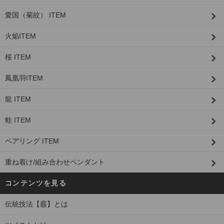
愛国（菊紋） ITEM
火焔ITEM
桜 ITEM
鳳凰羽ITEM
龍 ITEM
蛙 ITEM
ペアリング ITEM
重ね着け/組み合わせペンダント
コンテンツを見る
伝統技法【霰】とは