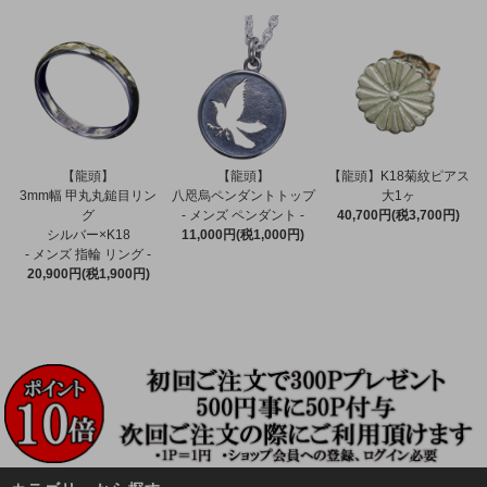
【龍頭】
【龍頭】
【龍頭】K18菊紋ピアス
3mm幅 甲丸丸鎚目リン
八咫烏ペンダントトップ
大1ヶ
グ
- メンズ ペンダント -
40,700円(税3,700円)
シルバー×K18
11,000円(税1,000円)
- メンズ 指輪 リング -
20,900円(税1,900円)