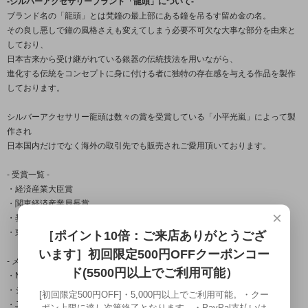
-シルバーアクセサリーブランド「龍頭」について-
ブランド名の「龍頭」とは梵鐘の最上部にある鐘を吊るす留め金の名。
その良し悪しで鐘の風格さえも変えてしまう必要不可欠な大事な部分を由来と
しており、
日本古来から受け継がれている銀器の伝統技法を用いながら、
進化する伝統をコンセプトに身に付ける者に独特の存在感を与える作品を製作
しております。
シルバーアクセサリー龍頭は数々の賞を受賞している「小平光嵐」によって製
作され
日本国内だけでなく海外の取引先でも販売されご愛用頂いております。
- 受賞一覧 -
・経済産業大臣賞
・関東経済産業局長賞
×
・奨励賞
・東京銀器伝統工芸士会会長賞
［ポイント10倍：ご来店ありがとうござ
います］初回限定500円OFFクーポンコー
- メディア掲載 -
ド(5500円以上でご利用可能）
・Netflix「今際の国のアリス」シーズン2物品提供
・シルバーアクセスタイルマガジン
[初回限定500円OFF]・5,000円以上でご利用可能。・クー
・Japonica Blood
ポン上限に達し次第終了となります。・PayPal支払いは