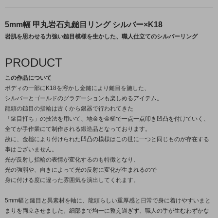
5mm幅 甲丸岩石丸鎚目リング シルバー×K18
岩肌を思わせる力強い鎚目模様を生かした、職人仕立てのシルバーリング
PRODUCT
この作品について
ボディの一部にK18を溶かし金鎚により鎚目を施した、
シルバーとゴールドのグラデーションも楽しめるアイテム。
龍頭の鎚目の指輪は古くから銀器で行われてきた
「鎚目打ち」の技法を用いて、地金を金槌で一点一点叩き凹凸を付けていく、
全てが手作業にて制作される鍛造品となっております。
故に、金槌により付けられた凹凸の模様はこの世に一つと同じものが存在する
事はございません。
光が反射し指輪の表情が変化するのも特徴となり、
光の強弱や、向きによって光の反射に変化が生まれるので
身に付ける度に違った雰囲気を演出してくれます。
5mm幅と鎚目と異素材を軸に、龍頭らしい重厚感と日常で身に着けやすいまと
まりを両立させました。細部まで均一に整え過ぎず、職人の手が生むわずかな