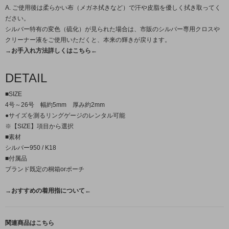
A. ご使用後は柔らかい布（メガネ拭きなど）で汗や皮脂を優しく拭き取ってく
ださい。
シルバー特有の変色（硫化）が見られた場合は、市販のシルバー専用クロスや
クリーナー液をご使用いただくと、本来の輝きが戻ります。
→お手入れ方法詳しくはこちら←
DETAIL
■SIZE
4号～26号 幅約5mm 厚み約2mm
●サイズを測るリングゲージのレンタル可能
※【SIZE】項目から選択
■素材
シルバー950 / K18
■付属品
ブランド既定の桐箱orポーチ
→おすすめの着用指について←
関連商品はこちら