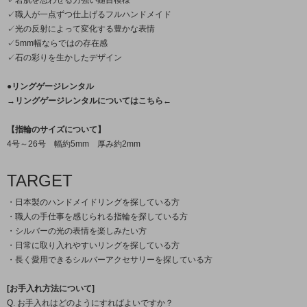
✓岩肌を思わせる力強い鎚目模様
✓職人が一点ずつ仕上げるフルハンドメイド
✓光の反射によって変化する豊かな表情
✓5mm幅ならではの存在感
✓石の彩りを生かしたデザイン
●リングゲージレンタル
→リングゲージレンタルについてはこちら←
【指輪のサイズについて】
4号～26号 幅約5mm 厚み約2mm
TARGET
・日本製のハンドメイドリングを探している方
・職人の手仕事を感じられる指輪を探している方
・シルバーの光の表情を楽しみたい方
・日常に取り入れやすいリングを探している方
・長く愛用できるシルバーアクセサリーを探している方
[お手入れ方法について]
Q. お手入れはどのようにすればよいですか？