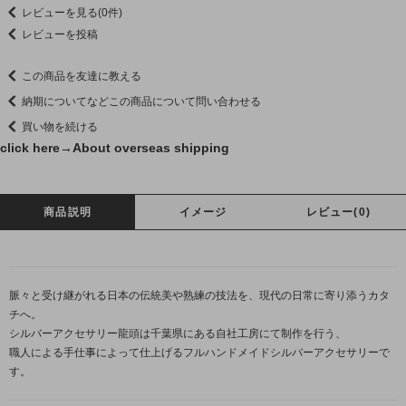
レビューを見る(0件)
レビューを投稿
この商品を友達に教える
納期についてなどこの商品について問い合わせる
買い物を続ける
click here→
About overseas shipping
商品説明
イメージ
レビュー(0)
脈々と受け継がれる日本の伝統美や熟練の技法を、現代の日常に寄り添うカタ
チへ。
シルバーアクセサリー龍頭は千葉県にある自社工房にて制作を行う、
職人による手仕事によって仕上げるフルハンドメイドシルバーアクセサリーで
す。