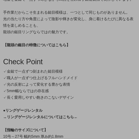
手作業だからこそ生まれる鎚目模様は、一つとして同じものがありません。
光の当たり方や角度によって陰影や輝きが変化し、身に着けるたびに異なる表
情を楽しめることも、
龍頭の鎚目リングならではの魅力です。
【龍頭の鎚目の特徴についてはこちら】
Check Point
✓金鎚で一点ずつ刻まれた鎚目模様
✓職人が一点ずつ仕上げるフルハンドメイド
✓光の反射によって変化する豊かな表情
✓5mm幅ならではの存在感
✓長く愛用しやすい飽きのこないデザイン
●リングゲージレンタル
→リングゲージレンタルについてはこちら←
【指輪のサイズについて】
10号～27号 幅約5mm 厚み約1.8mm