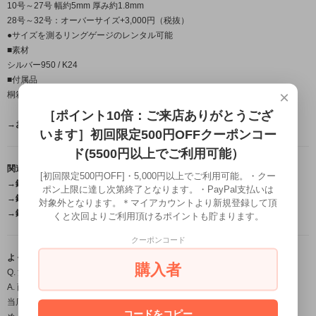
10号～27号 幅約5mm 厚み約1.8mm
28号～32号：オーバーサイズ+3,000円（税抜）
●サイズを測るリングゲージのレンタル可能
■素材
シルバー950 / K24
■付属品
×
桐箱
［ポイント10倍：ご来店ありがとうござ
→おすすめの着用指について←
います］初回限定500円OFFクーポンコー
ド(5500円以上でご利用可能）
関連商品はこちら
[初回限定500円OFF]・5,000円以上でご利用可能。・クー
→鎚目ペンダント/ネックレスはこちら←
ポン上限に達し次第終了となります。・PayPal支払いは
→鎚目バングルはこちら←
対象外となります。＊マイアカウントより新規登録して頂
→鎚目リングはこちら←
くと次回よりご利用頂けるポイントも貯まります。
クーポンコード
よくある質問（FAQ）
購入者
Q. 注文から届くまで、どのくらいの日数がかかりますか？
A. 商品によって納期は異なります。
当店の作品はすべて職人が一点ずつ手作業で製作するフルハンドメイドのた
コードをコピー