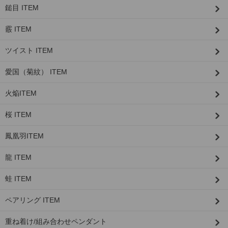
鎚目 ITEM
霰 ITEM
ツイスト ITEM
愛国（菊紋） ITEM
火焔ITEM
桜 ITEM
鳳凰羽ITEM
龍 ITEM
蛙 ITEM
ペアリング ITEM
重ね着け/組み合わせペンダント