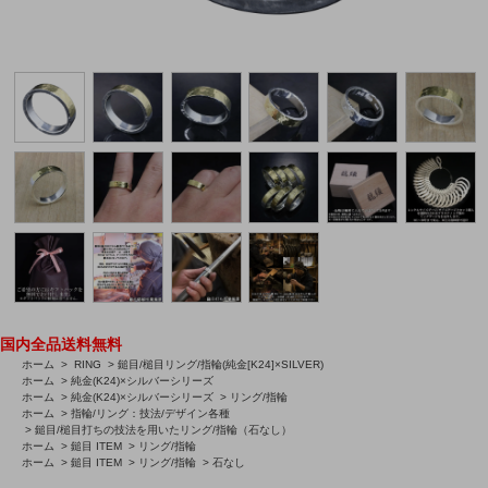
国内全品送料無料
ホーム
>
RING
>
鎚目/槌目リング/指輪(純金[K24]×SILVER)
ホーム
>
純金(K24)×シルバーシリーズ
ホーム
>
純金(K24)×シルバーシリーズ
>
リング/指輪
ホーム
>
指輪/リング：技法/デザイン各種
>
鎚目/槌目打ちの技法を用いたリング/指輪（石なし）
ホーム
>
鎚目 ITEM
>
リング/指輪
ホーム
>
鎚目 ITEM
>
リング/指輪
>
石なし