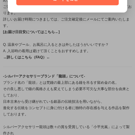
め、
ご注文・ご入金確認後から発送までは営業日約1週間～のお時間をいただいてお
ります。
詳しいお届け時期につきましては、ご注文確定後にメールにてご案内いたしま
す。
[お届け日目安についてはこちら←]
Q. 温泉やプール、お風呂に入るときは外したほうがいいですか？
A. 入浴時の着用は避けて頂くことをおすすめします。
→詳しくはこちら（FAQ）←
-シルバーアクセサリーブランド「龍頭」について-
ブランド名の「龍頭」とは梵鐘の最上部にある鐘を吊るす留め金の名。
その良し悪しで鐘の風格さえも変えてしまう必要不可欠な大事な部分を由来と
しており、
日本古来から受け継がれている銀器の伝統技法を用いながら、
進化する伝統をコンセプトに身に付ける者に独特の存在感を与える作品を製作
しております。
シルバーアクセサリー龍頭は数々の賞を受賞している「小平光嵐」によって製
作され