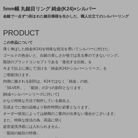
5mm幅 丸鎚目リング 純金(K24)×シルバー
金鎚で一点ずつ刻まれた鎚目模様を生かした、職人仕立てのシルバーリング
PRODUCT
この作品について
薄く伸ばした純金(K24)を特殊な技法を用いてシルバーに付けた、
ゴールドの色合いと、白銀の美しさが他では見る事のできないリング。
龍頭のブランドコンセプトである「進化する伝統」を
今まで以上に感じて頂ける「純金(K24)×シルバーシリーズ」を
ご堪能頂けます。
内側に施される刻印は、K24ではなく「純金」の他、
「SILVER」、「龍頭」の3つの刻印となります。
[純金×シルバーシリーズに付いて]
かなり特殊な方法で制作している都合上、
完成までに他の品物より制作時間が必要となります。
オーダー状況によっては納期のご案内が出来ない場合がございます。
また、特殊な技法の為、高温に弱く
超音波洗浄器には入れられません。
「龍頭の鎚目の特徴」