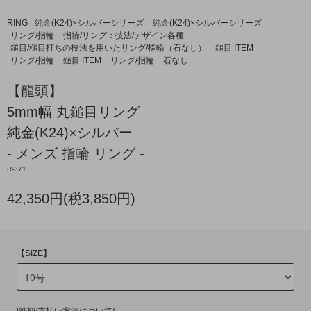
RING
純金(K24)×シルバーシリーズ
純金(K24)×シルバーシリーズ
リング/指輪
指輪/リング：技法/デザイン各種
鎚目/槌目打ちの技法を用いたリング/指輪（石なし）
鎚目 ITEM
リング/指輪
鎚目 ITEM
リング/指輪
石なし
【龍頭】
5mm幅 丸鎚目リング
純金(K24)×シルバー
- メンズ 指輪 リング -
R-371
42,350円(税3,850円)
【SIZE】