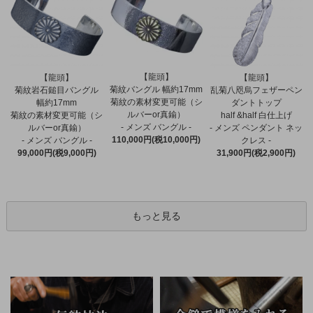
【龍頭】
【龍頭】
【龍頭】
菊紋バングル 幅約17mm
菊紋岩石鎚目バングル
乱菊八咫烏フェザーペン
菊紋の素材変更可能（シ
幅約17mm
ダントトップ
ルバーor真鍮）
菊紋の素材変更可能（シ
half &half 白仕上げ
- メンズ バングル -
ルバーor真鍮）
- メンズ ペンダント ネッ
110,000円(税10,000円)
- メンズ バングル -
クレス -
99,000円(税9,000円)
31,900円(税2,900円)
もっと見る