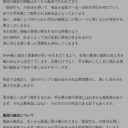
龍頭の鎚目の指輪は古くから銀器で行われてきた
「鎚目打ち」の技法を用いて、地金を金槌で一点一点叩き凹凸を付けていく、
全てが手作業にて制作される鍛造品となっております。
故に、金槌により付けられた凹凸の模様はこの世に一つと同じものが存在する
事はございません。
光が反射し指輪の表情が変化するのも特徴となり、
光の強弱や、向きによって光の反射に変化が生まれるので
身に付ける度に違った雰囲気を演出してくれます。
5mm幅と鎚目と異素材が互いを引き立てるよう、全体の量感と細部の見え方を
確かめながら仕立てています。正面だけでなく、手を動かしたときに現れる側
面の陰影まで含めて楽しめるデザインです。
単品では端正に、ほかのリングと組み合わせれば表情豊かに、装いに合わせた
着け方を楽しめます。
受注後に一点ずつ製作するため、手仕事の跡や表情にはわずかな個体差があり
ます。それは量産品にはない、その方だけの作品である証でもあります。
龍頭の鎚目について
龍頭の鎚目は、古くから銀器に受け継がれてきた「鎚目打ち」の技法を用い、
地金を金鎚で一点ずつ叩きながら凹凸を生み出す鍛造製法で制作しています。