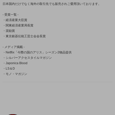
日本国内だけでなく海外の取引先でも販売されご愛用頂いております。
- 受賞一覧 -
・経済産業大臣賞
・関東経済産業局長賞
・奨励賞
・東京銀器伝統工芸士会会長賞
- メディア掲載 -
・Netflix「今際の国のアリス」シーズン2物品提供
・シルバーアクセスタイルマガジン
・Japonica Blood
・LS＆D
・モノ・マガジン