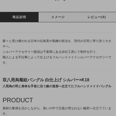
商品説明
イメージ
レビュー(0)
脈々と受け継がれる日本の伝統美や熟練の技法を、現代の日常に寄り添うカタ
チへ。
シルバーアクセサリー龍頭は千葉県にある自社工房にて制作を行う、
職人による手仕事によって仕上げるフルハンドメイドシルバーアクセサリーで
す。
双八咫烏菊紋バングル 白仕上げ シルバー×K18
八咫烏の羽と身体を手首に沿う銀の造形へ仕立てたフルハンドメイドバングル
PRODUCT
素材の量感を活かしながら、装いの中で主題が埋もれない輪郭へ仕立てていま
す。