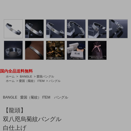
国内全品送料無料
ホーム
>
BANGLE
>
愛国バングル
ホーム
>
愛国（菊紋） ITEM
>
バングル
BANGLE
愛国（菊紋） ITEM
バングル
【龍頭】
双八咫烏菊紋バングル
白仕上げ