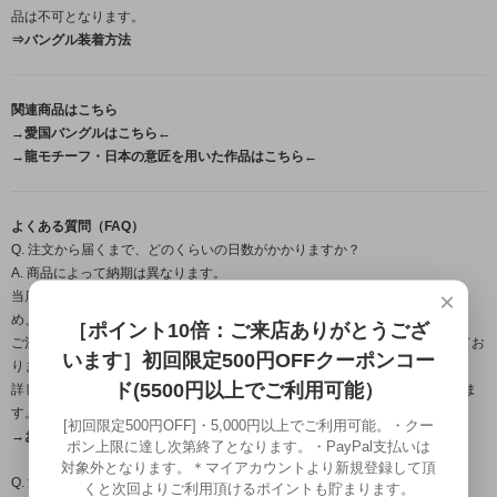
品は不可となります。
⇒バングル装着方法
関連商品はこちら
→愛国バングルはこちら←
→龍モチーフ・日本の意匠を用いた作品はこちら←
よくある質問（FAQ）
Q. 注文から届くまで、どのくらいの日数がかかりますか？
A. 商品によって納期は異なります。
×
当店の作品はすべて職人が一点ずつ手作業で製作するフルハンドメイドのた
め、
［ポイント10倍：ご来店ありがとうござ
ご注文・ご入金確認後から発送までは営業日約1週間～のお時間をいただいてお
います］初回限定500円OFFクーポンコー
ります。
ド(5500円以上でご利用可能）
詳しいお届け時期につきましては、ご注文確定後にメールにてご案内いたしま
す。
[初回限定500円OFF]・5,000円以上でご利用可能。・クー
→お届け日目安についてはこちら←
ポン上限に達し次第終了となります。・PayPal支払いは
対象外となります。＊マイアカウントより新規登録して頂
Q. 温泉やプール、お風呂に入るときは外したほうがいいですか？
くと次回よりご利用頂けるポイントも貯まります。