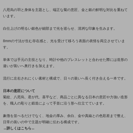
八咫烏の羽と身体を主題とし、端正な菊の意匠、金と銀の鮮明な対比を重ねて
います。
白仕上げの明るい銀色が細部まで光を巡らせ、清冽な印象を生みます。
8mmの寸法が生む存在感と、光を受けて移ろう表面の表情を両立させていま
す。
単体では手元の主役となり、時計や他のブレスレットと合わせた際には造形の
違いが装いへ奥行きを加えます。
流行に左右されにくい素材と構成で、日々の装いへ長く付き合える一本です。
日本の意匠について
菊紋、八咫烏、君が代、喜平など、商品ごとに異なる日本の意匠や力強い造形
を、職人の彫りと鍛造によって手首に沿う形へ仕立てています。
象徴を並べるだけでなく、地金の厚み、余白、金や真鍮との色彩差まで整え、
日常の装いの中で主題が明確に伝わる構成です。
→詳しくはこちら←