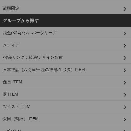
龍頭限定
グループから探す
純金(K24)×シルバーシリーズ
メディア
指輪/リング：技法/デザイン各種
日本神話（八咫烏/三種の神器/生弓矢）ITEM
鎚目 ITEM
霰 ITEM
ツイスト ITEM
愛国（菊紋） ITEM