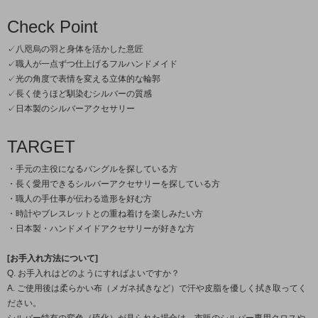
Check Point
✓八咫烏の羽と身体を活かした意匠
✓職人が一点ずつ仕上げるフルハンドメイド
✓光の角度で表情を変える立体的な輪郭
✓長く使うほど馴染むシルバーの質感
✓日本製のシルバーアクセサリー
TARGET
・手元の主役になるバングルを探している方
・長く愛用できるシルバーアクセサリーを探している方
・職人の手仕事が伝わる造形を好む方
・時計やブレスレットとの重ね着けを楽しみたい方
・日本製・ハンドメイドアクセサリーが好きな方
[お手入れ方法について]
Q. お手入れはどのようにすればよいですか？
A. ご使用後は柔らかい布（メガネ拭きなど）で汗や皮脂を優しく拭き取ってく
ださい。
シルバー特有の変色（硫化）が見られた場合は、市販のシルバー専用クロスや