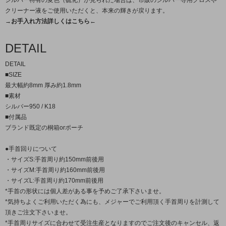
クリーナー液をご使用いただくと、本来の輝きが戻ります。
→お手入れ方法詳しくはこちら←
DETAIL
DETAIL
■SIZE
最大幅約8mm 厚み約1.8mm
■素材
シルバー950 / K18
■付属品
ブランド既定の桐箱orポーチ
●手首回りについて
・サイズS:手首周り約150mm前後用
・サイズM:手首周り約160mm前後用
・サイズL:手首周り約170mm前後用
*手首の形状には個人差がある事を予めご了承下さいませ。
*気持ちよくご利用いただく為にも、メジャーでご利用頂く手首周りを計測して
頂きご注文下さいませ。
*手首周りサイズに合わせて受注生産となりますのでご注文後のキャンセル、返