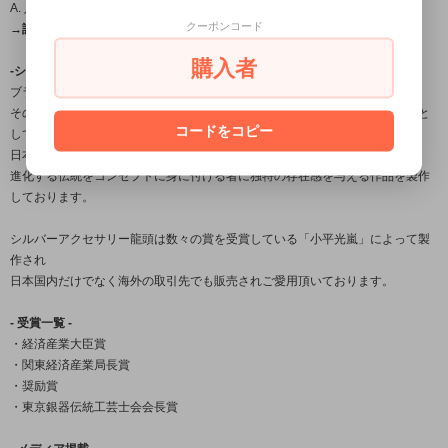
A. 入浴時の着用は避けて頂くことをおすすめします。
クーポンコード
→詳しくはこちら（FAQ）←
購入者
-シルバーアクセサリーブランド「龍頭」について-
ブランド名の「龍頭」とは梵鐘の最上部にある鐘を吊るす留め金の名。
その良し悪しで鐘の風格さえも変えてしまう必要不可欠な大事な部分を由来と
コードをコピー
しており、
日本古来から受け継がれている銀器の伝統技法を用いながら、
進化する伝統をコンセプトに身に付ける者に独特の存在感を与える作品を製作
しております。
シルバーアクセサリー龍頭は数々の賞を受賞している「小平光嵐」によって製
作され
日本国内だけでなく海外の取引先でも販売されご愛用頂いております。
- 受賞一覧 -
・経済産業大臣賞
・関東経済産業局長賞
・奨励賞
・東京銀器伝統工芸士会会長賞