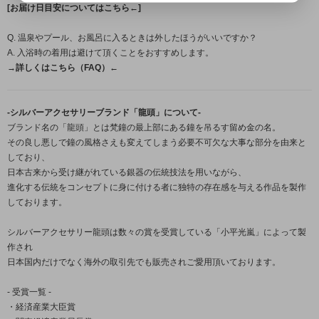
[お届け日目安についてはこちら←]
Q. 温泉やプール、お風呂に入るときは外したほうがいいですか？
A. 入浴時の着用は避けて頂くことをおすすめします。
→詳しくはこちら（FAQ）←
-シルバーアクセサリーブランド「龍頭」について-
ブランド名の「龍頭」とは梵鐘の最上部にある鐘を吊るす留め金の名。
その良し悪しで鐘の風格さえも変えてしまう必要不可欠な大事な部分を由来と
しており、
日本古来から受け継がれている銀器の伝統技法を用いながら、
進化する伝統をコンセプトに身に付ける者に独特の存在感を与える作品を製作
しております。
シルバーアクセサリー龍頭は数々の賞を受賞している「小平光嵐」によって製
作され
日本国内だけでなく海外の取引先でも販売されご愛用頂いております。
- 受賞一覧 -
・経済産業大臣賞