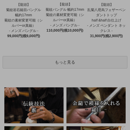
【龍頭】
【龍頭】
【龍頭】
菊紋バングル 幅約17mm
菊紋岩石鎚目バングル
乱菊八咫烏フェザーペン
菊紋の素材変更可能（シ
幅約17mm
ダントトップ
ルバーor真鍮）
菊紋の素材変更可能（シ
half &half 白仕上げ
- メンズ バングル -
ルバーor真鍮）
- メンズ ペンダント ネッ
110,000円(税10,000円)
- メンズ バングル -
クレス -
99,000円(税9,000円)
31,900円(税2,900円)
もっと見る