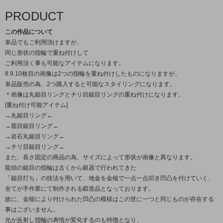
PRODUCT
この作品について
単品でもご利用頂けますが、
同じ形状の指輪で重ね付けして
ご利用頂く事も可能なアイテムになります。
8.9.10枚目の画像は2つの指輪を重ね付けしたものになりますが、
単品販売の為、2つ購入すると可能なスタイリングになります。
＊画像は丸鎚目リングとチリ目鎚目リングの重ね付けになります。
[重ね付け可能アイテム]
→丸鎚目リング←
→籠目鎚目リング←
→岩石丸鎚目リング←
→チリ目鎚目リング←
また、長さ固定の商品の為、サイズによって形状が画像と異なります。
龍頭の鎚目の指輪は古くから銀器で行われてきた
「鎚目打ち」の技法を用いて、地金を金槌で一点一点叩き凹凸を付けていく、
全てが手作業にて制作される鍛造品となっております。
故に、金槌により付けられた凹凸の模様はこの世に一つと同じものが存在する
事はございません。
光が反射し指輪の表情が変化するのも特徴となり、