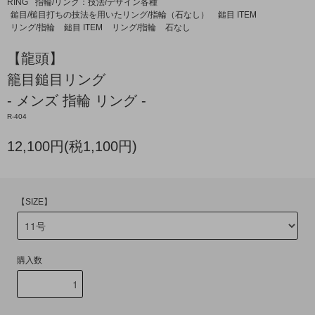
RING
指輪/リング：技法/デザイン各種
鎚目/槌目打ちの技法を用いたリング/指輪（石なし）
鎚目 ITEM
リング/指輪
鎚目 ITEM
リング/指輪
石なし
【龍頭】
籠目鎚目リング
- メンズ 指輪 リング -
R-404
12,100円(税1,100円)
【SIZE】
購入数