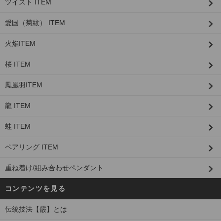
ツイスト ITEM
愛国（菊紋） ITEM
火焔ITEM
桜 ITEM
鳳凰羽ITEM
龍 ITEM
蛙 ITEM
ペアリング ITEM
重ね着け/組み合わせペンダント
コンテンツを見る
伝統技法【霰】とは