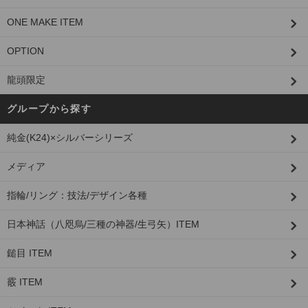
ONE MAKE ITEM
OPTION
龍頭限定
グループから探す
純金(K24)×シルバーシリーズ
メディア
指輪/リング：技法/デザイン各種
日本神話（八咫烏/三種の神器/生弓矢）ITEM
鎚目 ITEM
霰 ITEM