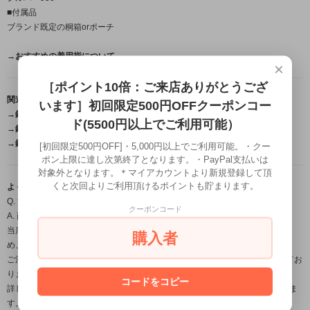
■付属品
ブランド既定の桐箱orポーチ
→おすすめの着用指について←
×
［ポイント10倍：ご来店ありがとうござ
関連商品はこちら
います］初回限定500円OFFクーポンコー
→鎚目ペンダント/ネックレスはこちら←
ド(5500円以上でご利用可能）
→鎚目バングルはこちら←
→鎚目リングはこちら←
[初回限定500円OFF]・5,000円以上でご利用可能。・クー
ポン上限に達し次第終了となります。・PayPal支払いは
対象外となります。＊マイアカウントより新規登録して頂
くと次回よりご利用頂けるポイントも貯まります。
よくある質問（FAQ）
Q. 注文から届くまで、どのくらいの日数がかかりますか？
クーポンコード
A. 商品によって納期は異なります。
当店の作品はすべて職人が一点ずつ手作業で製作するフルハンドメイドのた
購入者
め、
ご注文・ご入金確認後から発送までは営業日約1週間～のお時間をいただいてお
ります。
コードをコピー
詳しいお届け時期につきましては、ご注文確定後にメールにてご案内いたしま
す。