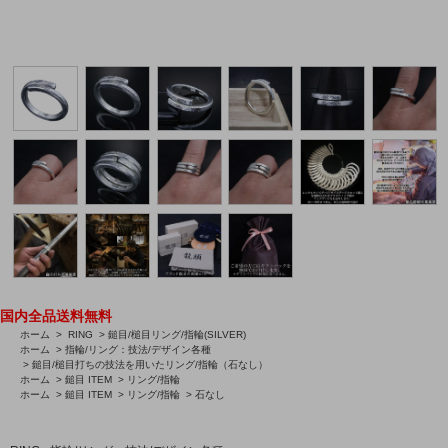
国内全品送料無料
ホーム
>
RING
>
鎚目/槌目リング/指輪(SILVER)
ホーム
>
指輪/リング：技法/デザイン各種
>
鎚目/槌目打ちの技法を用いたリング/指輪（石なし）
ホーム
>
鎚目 ITEM
>
リング/指輪
ホーム
>
鎚目 ITEM
>
リング/指輪
>
石なし