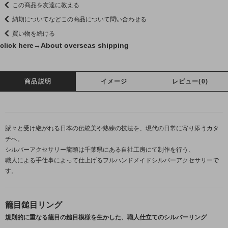
この商品を友達に教える
納期についてなどこの商品について問い合わせる
買い物を続ける
click here→
About overseas shipping
商品説明
イメージ
レビュー(0)
脈々と受け継がれる日本の伝統美や熟練の技法を、現代の日常に寄り添うカタ
チへ。
シルバーアクセサリー龍頭は千葉県にある自社工房にて制作を行う、
職人による手仕事によって仕上げるフルハンドメイドシルバーアクセサリーで
す。
籠目鎚目リング
規則的に重なる籠目の鎚目模様を生かした、職人仕立てのシルバーリング