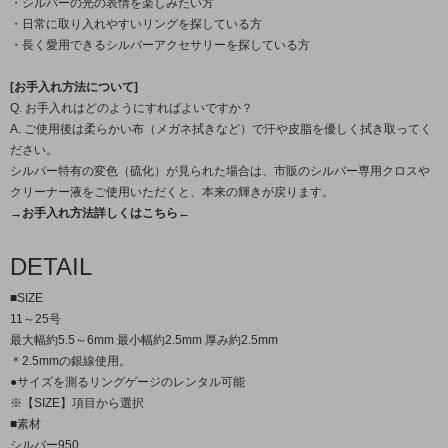
・シルバーの光の表情を楽しみたい方
・日常に取り入れやすいリングを探している方
・長く愛用できるシルバーアクセサリーを探している方
[お手入れ方法について]
Q. お手入れはどのようにすればよいですか？
A. ご使用後は柔らかい布（メガネ拭きなど）で汗や皮脂を優しく拭き取ってく
ださい。
シルバー特有の変色（硫化）が見られた場合は、市販のシルバー専用クロスや
クリーナー液をご使用いただくと、本来の輝きが戻ります。
→お手入れ方法詳しくはこちら←
DETAIL
■SIZE
11～25号
最大幅約5.5～6mm 最小幅約2.5mm 厚み約2.5mm
＊2.5mmの銀線使用。
●サイズを測るリングゲージのレンタル可能
※【SIZE】項目から選択
■素材
シルバー950