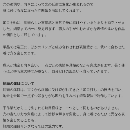
光の強弱や、向きによって光の反射に変化が生まれるので
身に付ける度に違った雰囲気を演出してくれます。
鎚目を軸に、龍頭らしい重厚感と日常で身に着けやすいまとまりを両立させま
した。細部まで均一に整え過ぎず、職人の手が生むわずかな表情の違いを作品
の個性として残しています。
単品では端正に、ほかのリングと組み合わせれば表情豊かに、装いに合わせた
着け方を楽しめます。
職人が地金と向き合い、一点ごとの表情を見極めながら完成させます。長く使
うほど持ち主の時間が重なり、自分だけの風合いへ育っていきます。
龍頭の鎚目について
龍頭の鎚目は、古くから銀器に受け継がれてきた「鎚目打ち」の技法を用い、
地金を金鎚で一点ずつ叩きながら凹凸を生み出す鍛造製法で制作しています。
手作業だからこそ生まれる鎚目模様は、一つとして同じものがありません。
光の当たり方や角度によって陰影や輝きが変化し、身に着けるたびに異なる表
情を楽しめることも、
龍頭の鎚目リングならではの魅力です。