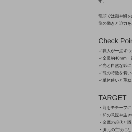
す。
龍頭では顔や鱗を
龍の動きと迫力を
Check Poi
✓職人が一点ずつ
✓全長約40mm
✓光と自然な影に
✓龍の特徴を装い
✓単体使いと重ね
TARGET
・龍をモチーフに
・和の意匠や生き
・金属の起伏と職
・胸元の主役にな