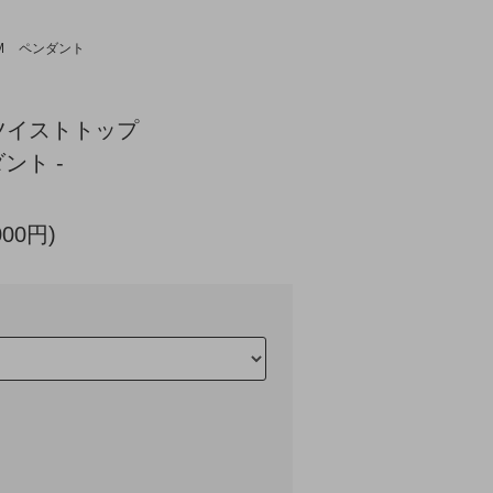
M
ペンダント
ツイストトップ
ント -
000円)