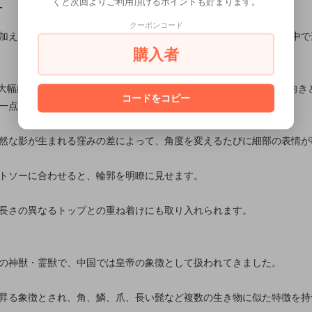
くと次回よりご利用頂けるポイントも貯まります。
T
クーポンコード
加えた銀の線と菊の意匠を一体に構成し、龍の力強い動きが輪郭の中で
購入者
最大幅約16mmの比率を生かし、細部を詰め込みながらもモチーフの向き
コードをコピー
一点ずつ面と輪郭を整えています。
然な影が生まれる窪みの差によって、角度を変えるたびに細部の表情が
トソーに合わせると、輪郭を明瞭に見せます。
長さの異なるトップとの重ね着けにも取り入れられます。
の神獣・霊獣で、中国では皇帝の象徴として扱われてきました。
昇る象徴とされ、角、鱗、爪、長い髭など複数の生き物に似た特徴を持