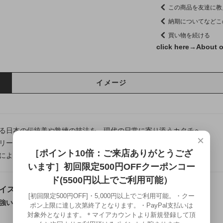
この商品を友達に教
納期についてなどこ
買い物を続ける
click here→
About o
イメージ
る日本の伝統美や熟練の技法を、現代の日常に寄り添うカタチへ。
×
リー龍頭は千葉県にある自社工房にて制作を行う、
［ポイント10倍：ご来店ありがとうござ
によって仕上げるフルハンドメイドシルバーアクセサリーです。
います］初回限定500円OFFクーポンコー
ド(5500円以上でご利用可能）
イストトップ
[初回限定500円OFF]・5,000円以上でご利用可能。・クー
強い輪郭を、銀の立体造形へ落とし込んだペンダント
ポン上限に達し次第終了となります。・PayPal支払いは
対象外となります。＊マイアカウントより新規登録して頂