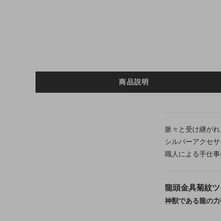
商品説明
脈々と受け継がれ
シルバーアクセサ
職人による手仕事
龍頭金具菊紋ツ
神獣である龍の力