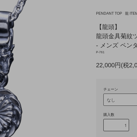
PENDANT TOP
龍 ITE
【龍頭】
龍頭金具菊紋
- メンズ ペンダ
P-761
22,000円(税2,
チェーン
購入数