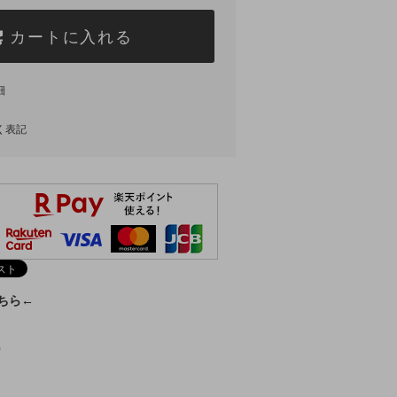
カートに入れる
細
く表記
こちら←
)