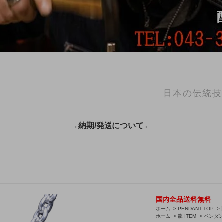
日本の伝統技
→納期/発送について←
国内全品送料無料
ホーム
>
PENDANT TOP
>
ホーム
>
龍 ITEM
>
ペンダ