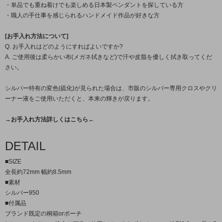
・単品でも重ね着けでも楽しめる日本製ペンダントを探している方
・職人の手仕事を感じられるハンドメイド作品が好きな方
[お手入れ方法について]
Q. お手入れはどのようにすればよいですか?
A. ご使用後は柔らかい布(メガネ拭きなど)で汗や皮脂を優しく拭き取ってくだ
さい。
シルバー特有の変色(硫化)が見られた場合は、市販のシルバー専用クロスやクリ
ーナー液をご使用いただくと、本来の輝きが戻ります。
→お手入れ方法詳しくはこちら←
DETAIL
■SIZE
全長約72mm 幅約8.5mm
■素材
シルバー950
■付属品
ブランド既定の桐箱orポーチ