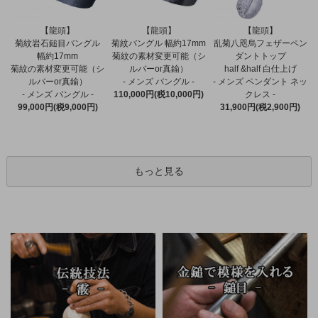
【龍頭】
【龍頭】
【龍頭】
菊紋バングル 幅約17mm
菊紋岩石鎚目バングル
乱菊八咫烏フェザーペン
菊紋の素材変更可能（シ
幅約17mm
ダントトップ
ルバーor真鍮）
菊紋の素材変更可能（シ
half &half 白仕上げ
- メンズ バングル -
ルバーor真鍮）
- メンズ ペンダント ネッ
110,000円(税10,000円)
- メンズ バングル -
クレス -
99,000円(税9,000円)
31,900円(税2,900円)
もっと見る