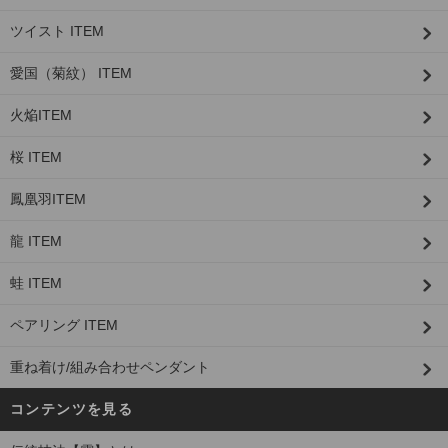
ツイスト ITEM
愛国（菊紋） ITEM
火焔ITEM
桜 ITEM
鳳凰羽ITEM
龍 ITEM
蛙 ITEM
ペアリング ITEM
重ね着け/組み合わせペンダント
コンテンツを見る