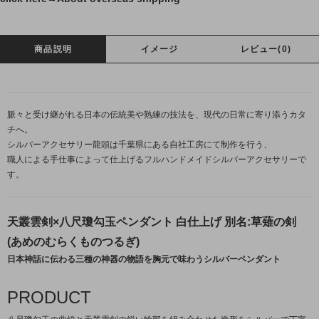
商品説明
イメージ
レビュー(0)
脈々と受け継がれる日本の伝統美や熟練の技法を、現代の日常に寄り添うカタ
チへ。
シルバーアクセサリー龍頭は千葉県にある自社工房にて制作を行う、
職人による手仕事によって仕上げるフルハンドメイドシルバーアクセサリーで
す。
天叢雲剣×八尺瓊勾玉ペンダント 白仕上げ 別名:草薙の剣
(あめのむらくものつるぎ)
日本神話に伝わる三種の神器の物語を胸元で味わうシルバーペンダント
PRODUCT