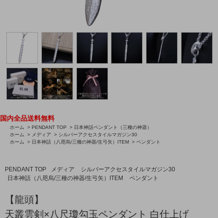
国内全品送料無料
ホーム
>
PENDANT TOP
>
日本神話ペンダント（三種の神器）
ホーム
>
メディア
>
シルバーアクセスタイルマガジン30
ホーム
>
日本神話（八咫烏/三種の神器/生弓矢）ITEM
>
ペンダント
PENDANT TOP
メディア
シルバーアクセスタイルマガジン30
日本神話（八咫烏/三種の神器/生弓矢）ITEM
ペンダント
【龍頭】
天叢雲剣×八尺瓊勾玉ペンダント 白仕上げ