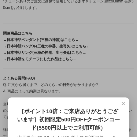
*チェーンありのご注文は画像で使用しているあずきチェーン 線型0.8mm 長さ5
0cmをお付けします。
関連商品はこちら
→日本神話ペンダント(三種の神器)はこちら←
→日本神話バングル(三種の神器、生弓矢)はこちら←
→日本神話リング(三種の神器、生弓矢)はこちら←
→日本神話をモチーフにした作品はこちら←
よくある質問(FAQ)
Q. 注文から届くまで、どのくらいの日数がかかりますか?
A. 商品によって納期は異なります。
×
当店の作品はすべて職人が一点ずつ手作業で製作するフルハンドメイドのた
［ポイント10倍：ご来店ありがとうござ
め、ご注文・ご入金確認後から発送までは営業日約1週間~のお時間をいただい
ております。
います］初回限定500円OFFクーポンコー
ド(5500円以上でご利用可能）
詳しいお届け時期につきましては、ご注文確定後にメールにてご案内いたしま
す。