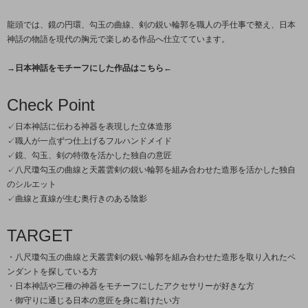
龍頭では、鏡の円環、勾玉の曲線、剣の鋭い輪郭を職人の手仕事で整え、日本
神話の物語を現代の胸元で楽しめる作品へ仕立てています。
→日本神話をモチーフにした作品はこちら←
Check Point
✓日本神話に伝わる神器を表現した立体造形
✓職人が一点ずつ仕上げるフルハンドメイド
✓鏡、勾玉、剣の特徴を活かした独自の意匠
✓八尺瓊勾玉の曲線と天叢雲剣の鋭い輪郭を組み合わせた造形を活かした独自
のシルエット
✓曲線と直線が生む奥行きのある陰影
TARGET
・八尺瓊勾玉の曲線と天叢雲剣の鋭い輪郭を組み合わせた造形を取り入れたペ
ンダントを探している方
・日本神話や三種の神器をモチーフにしたアクセサリーが好きな方
・御守りに通じる日本の意匠を身に着けたい方