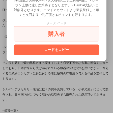
[初回限定500円OFF]・5,000円以上でご利用可能。・クー
ポン上限に達し次第終了となります。・PayPal支払いは
対象外となります。＊マイアカウントより新規登録して頂
[お届け日目安についてはこちら←]
くと次回よりご利用頂けるポイントも貯まります。
Q. 温泉やプール、お風呂に入るときは外したほうがいいですか?
クーポンコード
A. 入浴時の着用は避けて頂くことをおすすめします。
購入者
→詳しくはこちら(FAQ)←
-シルバーアクセサリーブランド「龍頭」について-
コードをコピー
ブランド名の「龍頭」とは梵鐘の最上部にある鐘を吊るす留め金の名。
その良し悪しで鐘の風格さえも変えてしまう必要不可欠な大事な部分を由来と
しており、日本古来から受け継がれている銀器の伝統技法を用いながら、進化
する伝統をコンセプトに身に付ける者に独特の存在感を与える作品を製作して
おります。
シルバーアクセサリー龍頭は数々の賞を受賞している「小平光嵐」によって製
作され、日本国内だけでなく海外の取引先でも販売されご愛用頂いておりま
す。
- 受賞一覧 -