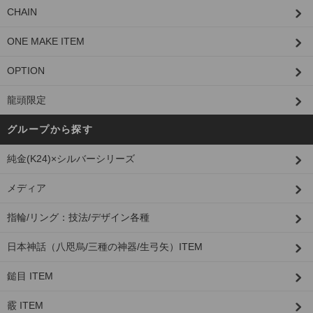
CHAIN
ONE MAKE ITEM
OPTION
龍頭限定
グループから探す
純金(K24)×シルバーシリーズ
メディア
指輪/リング：技法/デザイン各種
日本神話（八咫烏/三種の神器/生弓矢）ITEM
鎚目 ITEM
霰 ITEM