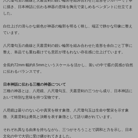
八尺瓊勾玉の曲線と天叢雲剣の鋭い輪郭を組み合わせた造形をシルバーで丁寧
に描き、日本神話に伝わる神器の意味を胸元で楽しめるペンダントに仕立てま
した。
白仕上げの清らかな銀色が神器の輪郭を明るく映し、端正で静かな印象に整え
ています。
八尺瓊勾玉の曲線と天叢雲剣の鋭い輪郭を組み合わせた造形を余白ごと丁寧に
整え、単品でも重ね着けでも意匠が埋もれない存在感に仕上げています。
全長約72mm 幅約8.5mmというスケールを活かし、装いの中で霰の質感が自然
に伝わるバランスです。
日本神話に伝わる三種の神器について
三種の神器とは、八咫鏡、八尺瓊勾玉、天叢雲剣の三つから成り、日本神話に
おいて特別な意味を持つ宝物です。
八咫鏡は曇りのない心や真実を映す象徴、八尺瓊勾玉は生命や繁栄を示す象
徴、天叢雲剣は勇気と決断を表す象徴として語り継がれています。
それぞれ異なる由来を持ちながら、三つがそろうことで調和と力を示し、日本
文化の中で大切に受け継がれてきました。